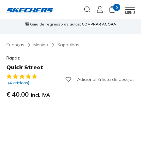
0
Men
MENU
⭐
Skechers VIP:
45 dias de devolução para membros
Inscreve-te
⭐

Crianças
Menino
Sapatilhas
Rapaz
Quick Street
5 de 5 – Classificação do cliente
Adicionar à lista de desejos
(4 críticas)
€ 40,00
incl. IVA