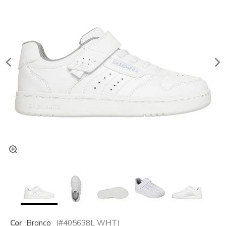
Cor
Branco
(#
405638L
WHT
)