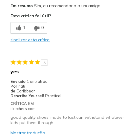
Prós
Em resumo
Sim, eu recomendaria a um amigo
Comfortable
Esta crítica foi útil?
Durable
1
0
Stylish
sinalizar esta crítica
Melhores utilizações
School
5
Width
Feels true to width
yes
Sizing
Feels true to size
Enviado
1 ano atrás
View On Shoes
Shoes are for Wearing
Por
nati
de
Caribbean
Describe Yourself
Practical
CRÍTICA EM
skechers.com
good quality shoes .made to last.can withstand whatever
kids put them through
Mostrar tradução