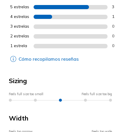
5 estrelas
3
4 estrelas
1
3 estrelas
0
2 estrelas
0
1 estrela
0
Cómo recopilamos reseñas
Sizing
Feels full size too small
Feels full size too big
Width
Feels too narrow
Feels too wide