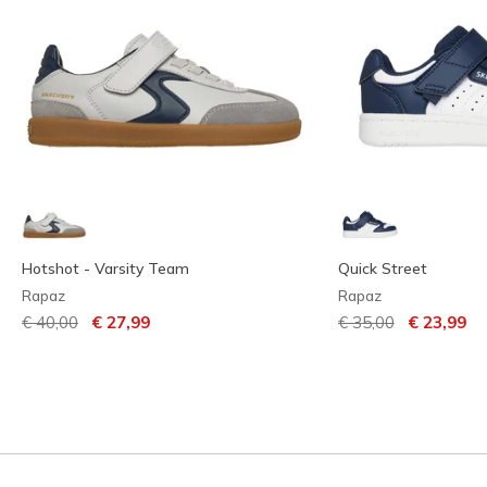
Hotshot - Varsity Team
Quick Street
Rapaz
Rapaz
Preço com desconto de
para
Preço com descont
para
€ 40,00
€ 27,99
€ 35,00
€ 23,99