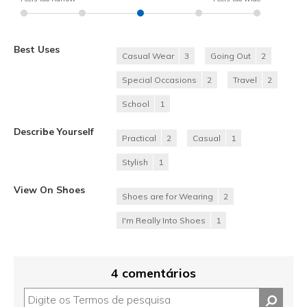
Best Uses
Casual Wear
3
Going Out
2
Special Occasions
2
Travel
2
School
1
Describe Yourself
Practical
2
Casual
1
Stylish
1
View On Shoes
Shoes are for Wearing
2
I'm Really Into Shoes
1
4 comentários