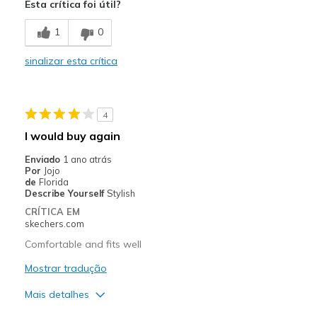
Esta crítica foi útil?
Comfortable
1
0
Durable
sinalizar esta crítica
Melhores utilizações
Casual Wear
4
Sizing
Feels true to size
I would buy again
Enviado
1 ano atrás
Por
Jojo
de
Florida
Describe Yourself
Stylish
CRÍTICA EM
skechers.com
Comfortable and fits well
Mostrar tradução
Mais detalhes