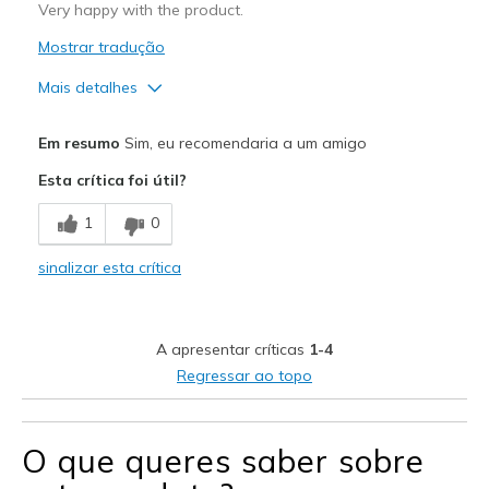
Very happy with the product.
Width
Feels true to width
Mostrar tradução
Sizing
Feels true to size
Mais detalhes
View On Shoes
Shoes are for Wearing
Prós
Em resumo
Sim, eu recomendaria a um amigo
Attractive Design
Esta crítica foi útil?
Breathe Well
1
0
Comfortable
sinalizar esta crítica
Durable
Stylish
A apresentar críticas
1-4
Melhores utilizações
Regressar ao topo
Casual Wear
Going Out
O que queres saber sobre
Special Occasions