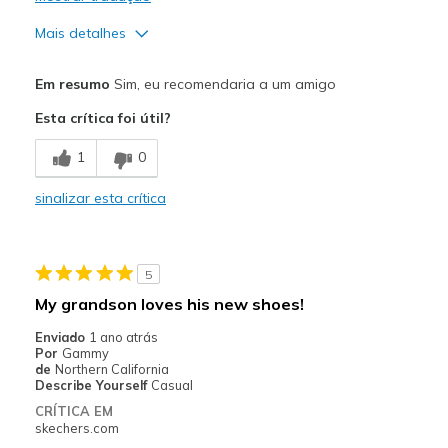
Mais detalhes
Prós
Em resumo
Sim, eu recomendaria a um amigo
Attractive Design
Esta crítica foi útil?
Breathe Well
1
0
Comfortable
sinalizar esta crítica
Durable
Stylish
5
Melhores utilizações
My grandson loves his new shoes!
Casual Wear
Enviado
1 ano atrás
Por
Gammy
Going Out
de
Northern California
Describe Yourself
Casual
Special Occasions
CRÍTICA EM
skechers.com
Travel