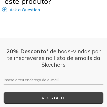
este produto?
Travel
Ask a Question
Width
Feels true to width
Sizing
Feels true to size
View On Shoes
I'm Really Into Shoes
20% Desconto*
de boas-vindas por
te inscreveres na lista de emails da
Skechers
Endereço de e-mail
REGISTA-TE