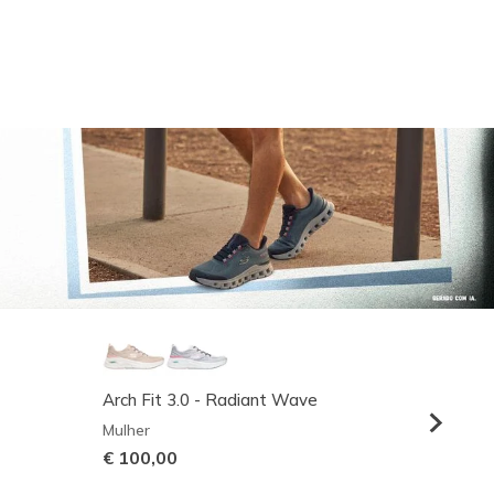
Arch Fit 3.0 - Radiant Wave
Relaxed
Mulher
Homem
€ 100,00
€ 95,0