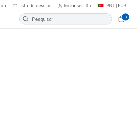
uda
Lista de desejos
Iniciar sessão
PRT | EUR
0
⭐
Skechers VIP:
45 dias de devolução pa
 lona
Sport