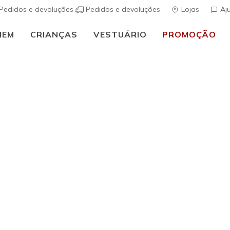
Pedidos e devoluções
Pedidos e devoluções
Lojas
Aj
MEM
CRIANÇAS
VESTUÁRIO
PROMOÇÃO
h Fit
Sandálias
Sapatos de