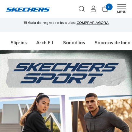
0
Men
MENU
🎒 Guia de regresso às aulas:
COMPRAR AGORA
⭐
Slip-ins
Arch Fit
Sandálias
Sapatos de lona