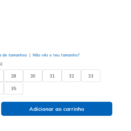
do
a de tamanhos
Não vês o teu tamanho?
s)
28
30
31
32
33
35
Adicionar ao carrinho