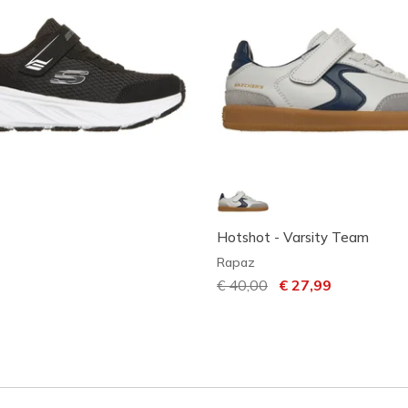
Hotshot - Varsity Team
Rapaz
Preço com desconto de
€ 40,00
para
€ 27,99