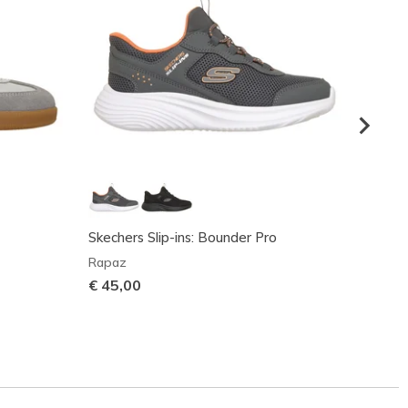
Skechers Slip-ins: Bounder Pro
Bound
Rapaz
Rapaz
€ 45,00
€ 35,