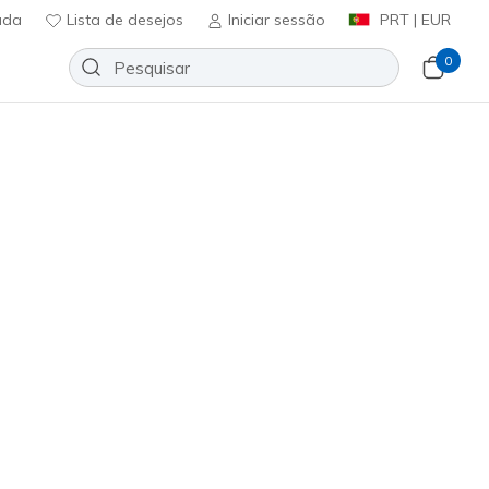
uda
Lista de desejos
Iniciar sessão
PRT | EUR
0
- Quantarun
Adicionar à lista de desejos
em críticas
icação do cliente
ncl. IVA
403905L
GRY
)