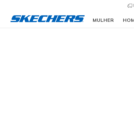
MULHER
HO
Crianças
Menino
Sapatilhas