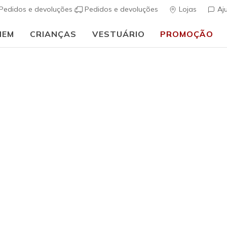
Pedidos e devoluções
Pedidos e devoluções
Lojas
Aj
MEM
CRIANÇAS
VESTUÁRIO
PROMOÇÃO
⭐
Skechers VIP:
45 dias de devolução para membros
Inscreve-te
⭐
Rapaz
Bounder 
s
5 de 5 – Classif
€ 35,00
i
Cor
Cinzento
(#