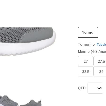
seleciona
Largura
Normal
Tamanho
Tabel
Menino (4-8 Ano
27
27.5
33.5
34
QTD