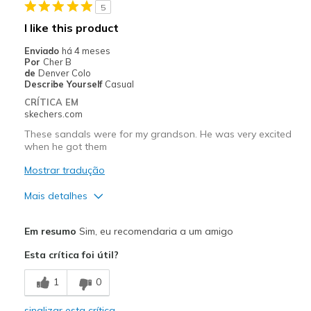
5
I like this product
Enviado
há 4 meses
Por
Cher B
de
Denver Colo
Describe Yourself
Casual
CRÍTICA EM
skechers.com
These sandals were for my grandson. He was very excited
when he got them
Mostrar tradução
Mais detalhes
Prós
Em resumo
Sim, eu recomendaria a um amigo
Attractive Design
Esta crítica foi útil?
Comfortable
1
0
Stylish
sinalizar esta crítica