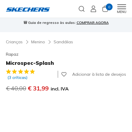
0
Men
MENU
⭐
Skechers VIP:
45 dias de devolução para membros
Inscreve-te
⭐
Crianças
Menino
Sandálias
Rapaz
Microspec-Splash
5 de 5 – Classificação do cliente
Adicionar à lista de desejos
(3 críticas)
Preço com desconto de
€ 40,00
para
€ 31,99
incl. IVA