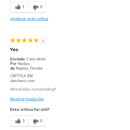
Melhores utilizações
1
0
Casual Wear
sinalizar esta crítica
Width
Feels true to width
Sizing
Feels true to size
View On Shoes
Shoes are for Wearing
5
Yes
Enviado
1 ano atrás
Por
Nadya
de
Naples, Florida
CRÍTICA EM
skechers.com
Absolutely outstanding!!
Mostrar tradução
Esta crítica foi útil?
3
0