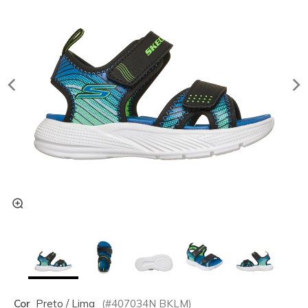
Cor
Preto / Lima
(#
407034N
BKLM
)