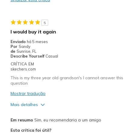
Melhores utilizações
Casual Wear
5
Travel
I would buy it again
View On Shoes
I'm Really Into Shoes
Enviado
há 5 meses
Por
Sandy
de
Sunrise, FL
Describe Yourself
Casual
CRÍTICA EM
skechers.com
This is my three year old grandson's I cannot answer this
question
Mostrar tradução
Mais detalhes
Prós
Em resumo
Sim, eu recomendaria a um amigo
Comfortable
Esta crítica foi útil?