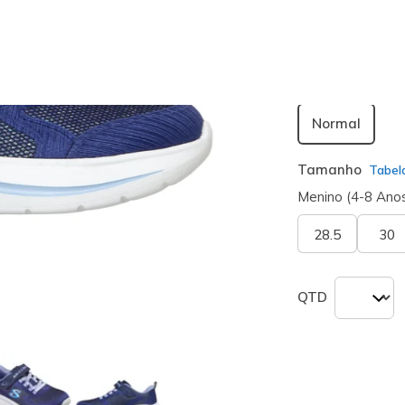
seleciona
Largura
Normal
Tamanho
Tabel
Menino (4-8 Ano
28.5
30
QTD