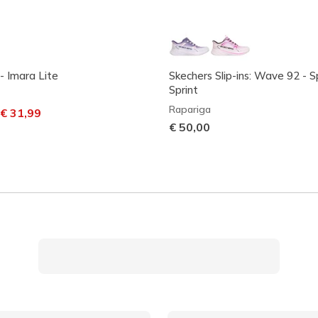
 Imara Lite
Skechers Slip-ins: Wave 92 - S
Sprint
Rapariga
m desconto de
ara
€ 31,99
€ 50,00