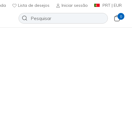
uda
Lista de desejos
Iniciar sessão
PRT | EUR
0
Adicionar à lista de desejos
5 críticas)
ificação do cliente
ncl. IVA
Claro
(#
303557L
NVLB
)