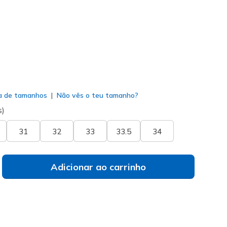
do
a de tamanhos
Não vês o teu tamanho?
s)
31
32
33
33.5
34
Adicionar ao carrinho