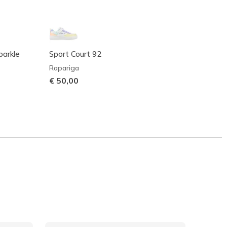
parkle
Sport Court 92
UNO G
Rapariga
Rapari
€ 50,00
€ 65,