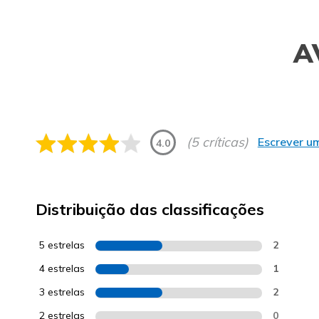
A
(5 críticas)
Escrever um
4.0
Distribuição das classificações
5 estrelas
2
4 estrelas
1
3 estrelas
2
2 estrelas
0