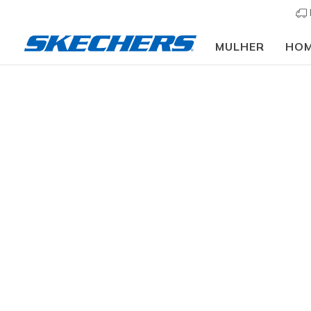
MULHER
HO
Crianças
Menina
Sapatilhas