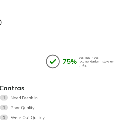
®
dos inquiridos
75%
recomendariam isto a um
amigo.
Contras
1
Need Break In
1
Poor Quality
1
Wear Out Quickly