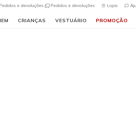
Pedidos e devoluções
Pedidos e devoluções
Lojas
Aj
MEM
CRIANÇAS
VESTUÁRIO
PROMOÇÃO
🎒 Guia de regresso às aulas:
COMPRAR AGORA
Rapariga
Wave 92
(
3$8 de 5 – Class
€ 40,00
i
Cor
Navy / Azul 