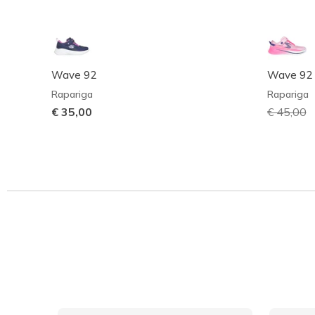
Wave 92
Wave 92 -
Rapariga
Rapariga
€ 35,00
Preço co
€ 45,00
p