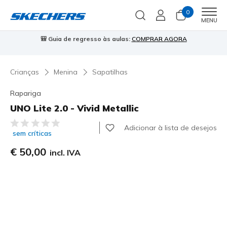
0
Men
MENU
🎒 Guia de regresso às aulas:
COMPRAR AGORA
⭐
Crianças
Menina
Sapatilhas
Rapariga
UNO Lite 2.0 - Vivid Metallic
3$1 de 5 – Classificação do cliente
Adicionar à lista de desejos
sem críticas
€ 50,00
incl. IVA