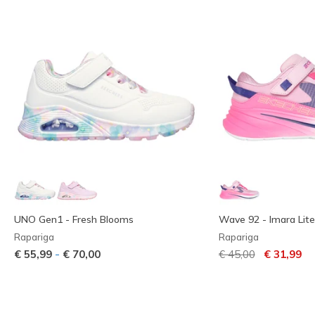
UNO Gen1 - Fresh Blooms
Wave 92 - Imara Lite
Rapariga
Rapariga
Preço com descont
para
-
€ 55,99
€ 70,00
€ 45,00
€ 31,99