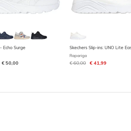
- Echo Surge
Skechers Slip-ins: UNO Lite Ea
Rapariga
-
€ 50,00
Preço com desconto de
€ 60,00
para
€ 41,99