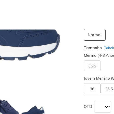
seleciona
Largura
Normal
Tamanho
Tabel
Menino (4-8 Ano
35.5
Jovem Memino (
36
36.5
QTD