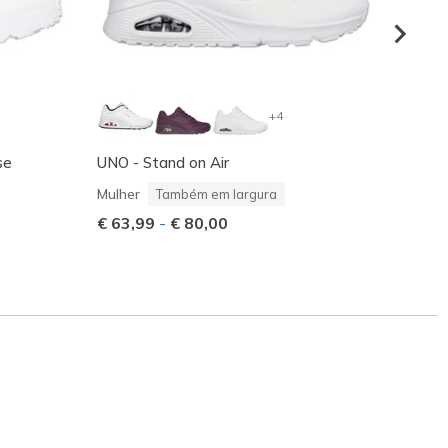
+4
se
UNO - Stand on Air
UNO G
Rapari
Mulher
Também em largura
Preço
€ 70,
€ 63,99
-
€ 80,00