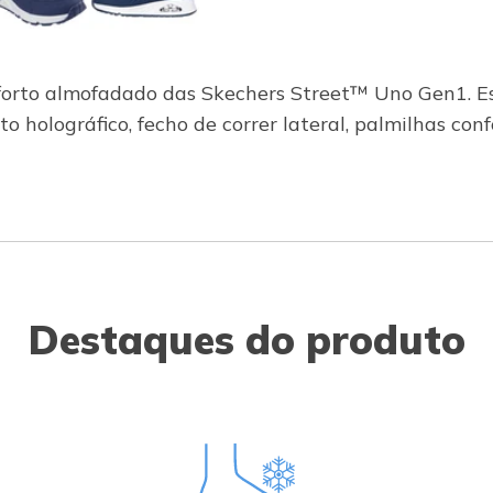
forto almofadado das Skechers Street™ Uno Gen1. E
o holográfico, fecho de correr lateral, palmilhas c
Destaques do produto