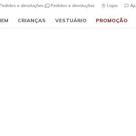
Pedidos e devoluções
Pedidos e devoluções
Lojas
Aj
MEM
CRIANÇAS
VESTUÁRIO
PROMOÇÃO
🎒 Guia de regresso às aulas:
COMPRAR AGORA
Rapariga
UNO Gen
(
4$1 de 5 – Class
Preço co
€ 65,00
p
Cor
Navy
(#
310