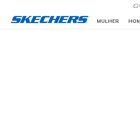
MULHER
HO
Crianças
Menina
Sapatilhas