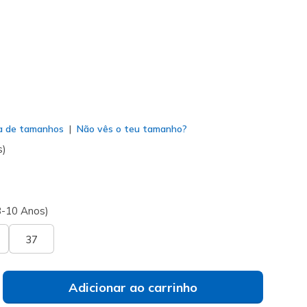
do
a de tamanhos
Não vês o teu tamanho?
s)
8-10 Anos)
37
Adicionar ao carrinho