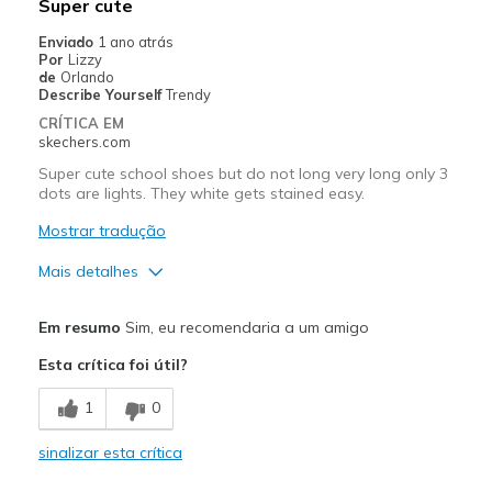
Super cute
Enviado
1 ano atrás
Por
Lizzy
de
Orlando
Describe Yourself
Trendy
CRÍTICA EM
skechers.com
Super cute school shoes but do not long very long only 3
dots are lights. They white gets stained easy.
Mostrar tradução
Mais detalhes
Prós
Em resumo
Sim, eu recomendaria a um amigo
Attractive Design
Esta crítica foi útil?
Stylish
1
0
Contras
sinalizar esta crítica
Poor Cushioning