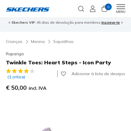
0
Men
MENU
⭐
Skechers VIP:
45 dias de devolução para membros
Inscreve-te
⭐

Crianças
Menina
Sapatilhas
Rapariga
Twinkle Toes: Heart Steps - Icon Party
3$1 de 5 – Classificação do cliente
Adicionar à lista de desejos
(1 crítica)
€ 50,00
incl. IVA