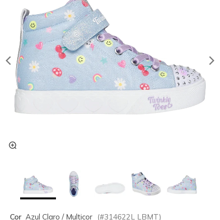
Cor
Azul Claro / Multicor
(#
314622L
LBMT
)