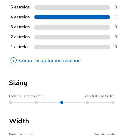
5 estrelas
0
4 estrelas
1
3 estrelas
0
2 estrelas
0
1 estrela
0
Cómo recopilamos reseñas
Sizing
Feels full size too small
Feels full size too big
Width
Feels too narrow
Feels too wide