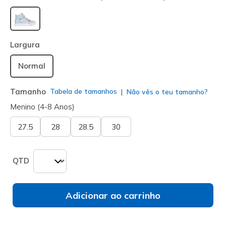
selecionado
Largura
Normal
Tamanho
Tabela de tamanhos
Não vês o teu tamanho?
Menino (4-8 Anos)
27.5
28
28.5
30
QTD
Adicionar ao carrinho