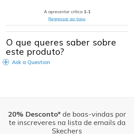
Wear Out Quickly
A apresentar crítica
1-1
White gets dirty fasttt
Regressar ao topo
Melhores utilizações
Casual Wear
O que queres saber sobre
este produto?
Width
Feels true to width
Sizing
Feels true to size
Ask a Question
View On Shoes
Shoes are for Wearing
20% Desconto*
de boas-vindas por
te inscreveres na lista de emails da
Skechers