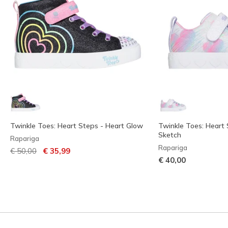
Twinkle Toes: Heart Steps - Heart Glow
Twinkle Toes: Heart 
Sketch
Rapariga
Rapariga
Preço com desconto de
para
€ 50,00
€ 35,99
€ 40,00