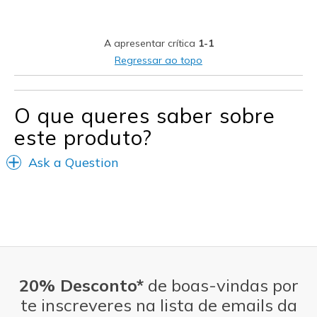
Width
Feels true to width
Sizing
Feels true to size
View On Shoes
Shoes are for Wearing
A apresentar crítica
1-1
Regressar ao topo
O que queres saber sobre
este produto?
Ask a Question
20% Desconto*
de boas-vindas por
te inscreveres na lista de emails da