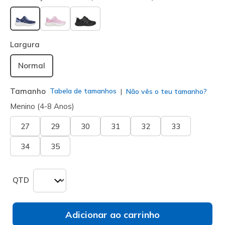
selecionado
Largura
Normal
Tamanho
Tabela de tamanhos
Não vês o teu tamanho?
Menino (4-8 Anos)
27
29
30
31
32
33
34
35
QTD
Adicionar ao carrinho