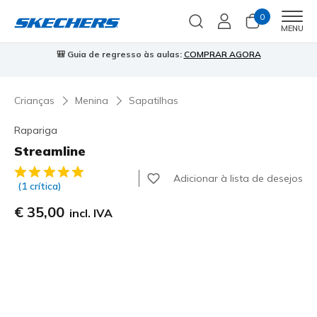
0
Men
MENU
⭐
Skechers VIP:
45 dias de devolução para membros
Inscreve-te
⭐

Crianças
Menina
Sapatilhas
Rapariga
Streamline
3$2 de 5 – Classificação do cliente
Adicionar à lista de desejos
(1 crítica)
€ 35,00
incl. IVA