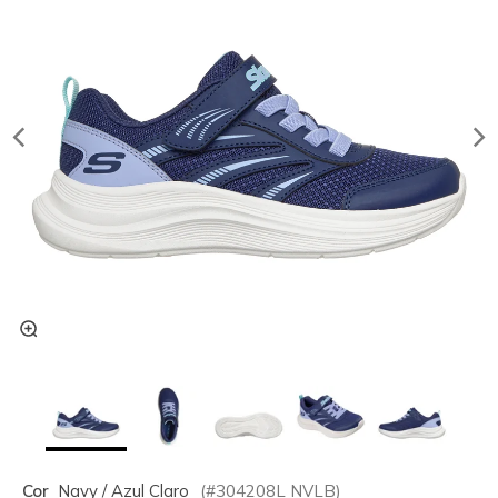
Cor
Navy / Azul Claro
(#
304208L
NVLB
)