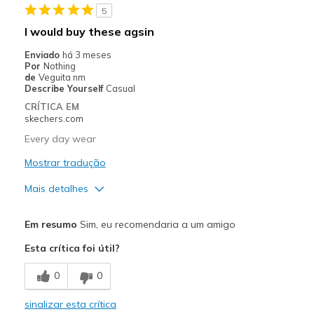
5
I would buy these agsin
Enviado
há 3 meses
Por
Nothing
de
Veguita nm
Describe Yourself
Casual
CRÍTICA EM
skechers.com
Every day wear
Mostrar tradução
Mais detalhes
Prós
Em resumo
Sim, eu recomendaria a um amigo
Comfortable
Esta crítica foi útil?
Melhores utilizações
0
0
Casual Wear
sinalizar esta crítica