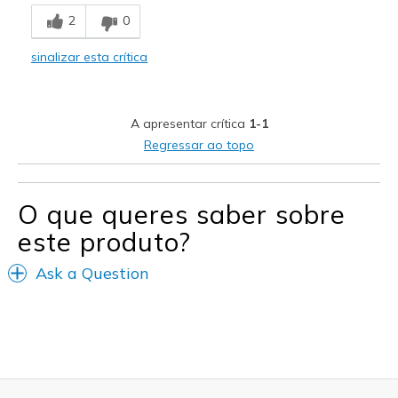
Comfortable
2
0
Stylish
sinalizar esta crítica
Melhores utilizações
Casual Wear
A apresentar crítica
1-1
Going Out
Regressar ao topo
Travel
O que queres saber sobre
Width
Feels true to width
Sizing
Feels true to size
este produto?
View On Shoes
I'm Into Shoes
Ask a Question