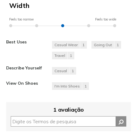
Width
Feels too narrow
Feels too wide
Best Uses
Casual Wear
1
Going Out
1
Travel
1
Describe Yourself
Casual
1
View On Shoes
I'm Into Shoes
1
1 avaliação