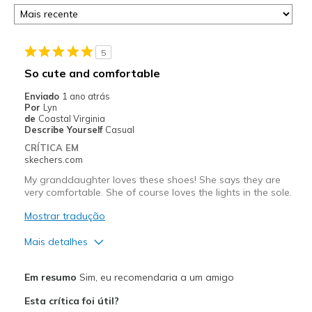
5
So cute and comfortable
Enviado
1 ano atrás
Por
Lyn
de
Coastal Virginia
Describe Yourself
Casual
CRÍTICA EM
skechers.com
My granddaughter loves these shoes! She says they are
very comfortable. She of course loves the lights in the sole.
Mostrar tradução
Mais detalhes
Prós
Em resumo
Sim, eu recomendaria a um amigo
Attractive Design
Esta crítica foi útil?