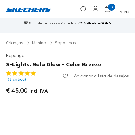
0
Men
MENU
resso às aulas:
COMPRAR AGORA
⭐
Skechers VIP:
45 dias de de
Crianças
Menina
Sapatilhas
Rapariga
S-Lights: Sola Glow - Color Breeze
4$9 de 5 – Classificação do cliente
Adicionar à lista de desejos
(1 crítica)
€ 45,00
incl. IVA