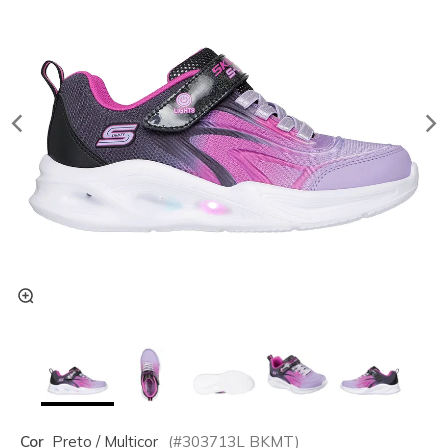
Cor
Preto / Multicor
(#
303713L
BKMT
)