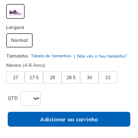
selecionado
Largura
Normal
Tamanho
Tabela de tamanhos
Não vês o teu tamanho?
Menino (4-8 Anos)
27
27.5
28
28.5
30
32
QTD
Adicionar ao carrinho