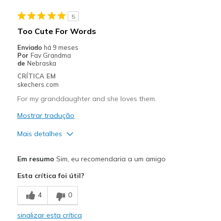
Travel
5
Width
Feels true to width
Too Cute For Words
Sizing
Feels true to size
Enviado
há 9 meses
View On Shoes
I'm Really Into Shoes
Por
Fav Grandma
de
Nebraska
CRÍTICA EM
skechers.com
For my granddaughter and she loves them.
Mostrar tradução
Mais detalhes
Prós
Em resumo
Sim, eu recomendaria a um amigo
Attractive Design
Esta crítica foi útil?
Comfortable
4
0
Stylish
sinalizar esta crítica