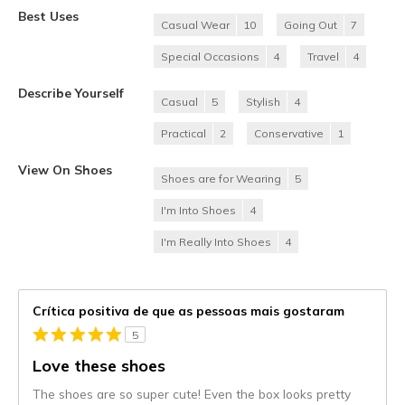
Best Uses
Casual Wear
10
Going Out
7
Special Occasions
4
Travel
4
Describe Yourself
Casual
5
Stylish
4
Practical
2
Conservative
1
View On Shoes
Shoes are for Wearing
5
I'm Into Shoes
4
I'm Really Into Shoes
4
Crítica positiva de que as pessoas mais gostaram
5
Love these shoes
The shoes are so super cute! Even the box looks pretty