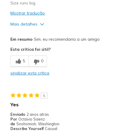
Size runs big.
Mostrar tradução
Mais detalhes
Prós
Em resumo
Sim, eu recomendaria a um amigo
Attractive Design
Esta crítica foi útil?
Contras
5
0
Wear Out Quickly
sinalizar esta crítica
Melhores utilizações
Going Out
5
Width
Feels true to width
Yes
Sizing
Feels full size too big
Enviado
2 anos atras
View On Shoes
I'm Really Into Shoes
Por
Octavio Saenz
de
Snohomish, Washington
Describe Yourself
Casual