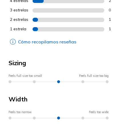
4 estrelas
2
3 estrelas
0
2 estrelas
1
1 estrela
1
Cómo recopilamos reseñas
Sizing
Feels full size too small
Feels full size too big
Width
Feels too narrow
Feels too wide