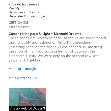
Enviado
há 6 meses
View On Shoes
Shoes are for Wearing
Por
Mj
de
Monmouth Illinois
Describe Yourself
Stylish
CRÍTICA EM
skechers.com
Comentários para S-Lights: Mermaid Dreams
These shoes are worthless because the Velcro doesn't hold
them shut. My granddaughter fell off the bleachers
yesterday because the shoes Velcro opened up, knocking
the shoe off her foot, causing her to fall between the
bleachers. Luckily, we were only on the second row. And
yes, she did get hurt!
Mostrar tradução
Mais detalhes
Prós
Attractive Design
Comfortable
Cheap Velcro! Doesn't