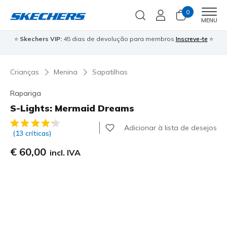
0
Men
MENU
⭐
Skechers VIP:
45 dias de devolução para membros
Inscreve-te
⭐

Crianças
Menina
Sapatilhas
Rapariga
S-Lights: Mermaid Dreams
3$5 de 5 – Classificação do cliente
Adicionar à lista de desejos
(13 críticas)
€ 60,00
incl. IVA