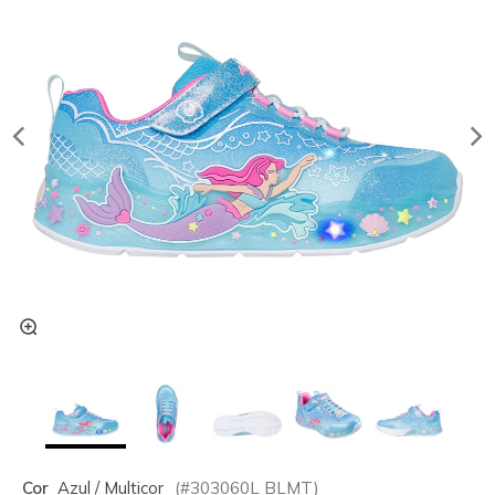
Cor
Azul / Multicor
(#
303060L
BLMT
)