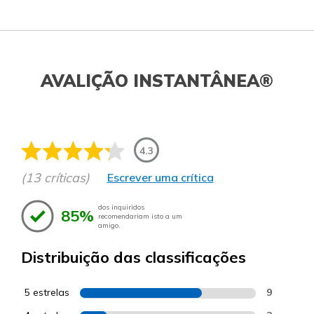
AVALIÇÃO INSTANTÂNEA®
4.3
(13 críticas)
Escrever uma crítica
dos inquiridos
85%
recomendariam isto a um
amigo.
Distribuição das classificações
5 estrelas
9