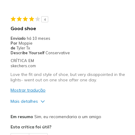
Melhores utilizações
Casual Wear
4
Special Occasions
Good shoe
Width
Feels true to width
Enviado
há 10 meses
Por
Moppie
Sizing
Feels true to size
de
Tyler Tx
View On Shoes
I'm Really Into Shoes
Describe Yourself
Conservative
CRÍTICA EM
skechers.com
Love the fit and style of shoe, but very disappointed in the
lights- went out on one shoe after one day.
Mostrar tradução
Mais detalhes
Prós
Em resumo
Sim, eu recomendaria a um amigo
Attractive Design
Esta crítica foi útil?
Breathe Well