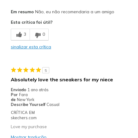
Prós
Em resumo
Não, eu não recomendaria a um amigo
Attractive Design
Esta crítica foi útil?
Contras
3
0
Poor Quality
sinalizar esta crítica
Melhores utilizações
Special Occasions
5
Width
Feels true to width
Absolutely love the sneakers for my niece
Sizing
Feels true to size
Enviado
1 ano atrás
View On Shoes
Shoes are for Wearing
Por
Fara
de
New York
Describe Yourself
Casual
CRÍTICA EM
skechers.com
Love my purchase
Mostrar tradução