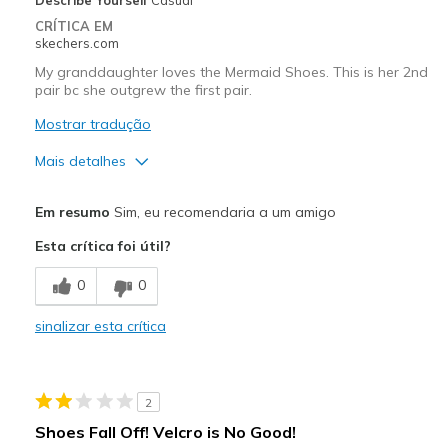
Width
Feels true to width
Sizing
Feels true to size
CRÍTICA EM
skechers.com
View On Shoes
Shoes are for Wearing
My granddaughter loves the Mermaid Shoes. This is her 2nd
pair bc she outgrew the first pair.
Mostrar tradução
Mais detalhes
Prós
Em resumo
Sim, eu recomendaria a um amigo
Attractive Design
Esta crítica foi útil?
Comfortable
0
0
Stylish
sinalizar esta crítica
Melhores utilizações
Casual Wear
2
Width
Feels true to width
Shoes Fall Off! Velcro is No Good!
Sizing
Feels true to size