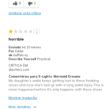
6
1
Comfortable
sinalizar esta crítica
Durable
Stylish
1
Contras
horrible
Lights on one shoe do not work
Enviado
há 10 meses
Por
Eddie
Melhores utilizações
de
buffalo ny
Describe Yourself
Practical
Casual Wear
CRÍTICA EM
skechers.com
Going Out
Comentários para S-Lights: Mermaid Dreams
My daughter's ankle keeps getting hurt in these freaking
Special Occasions
shoes and now she's laid up with a long ankle injury This is
never happened before It's only happens with these shoes
Width
Feels true to width
Sizing
Feels true to size
Mostrar tradução
View On Shoes
Shoes are for Wearing
Mais detalhes