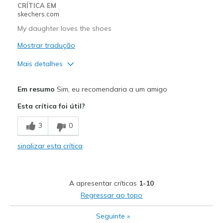
CRÍTICA EM
skechers.com
My daughter loves the shoes
Mostrar tradução
Mais detalhes
Prós
Em resumo
Sim, eu recomendaria a um amigo
Comfortable
Esta crítica foi útil?
Melhores utilizações
3
0
Casual Wear
sinalizar esta crítica
Width
Feels true to width
Sizing
Feels true to size
View On Shoes
I'm Really Into Shoes
A apresentar críticas
1-10
Regressar ao topo
Seguinte
»