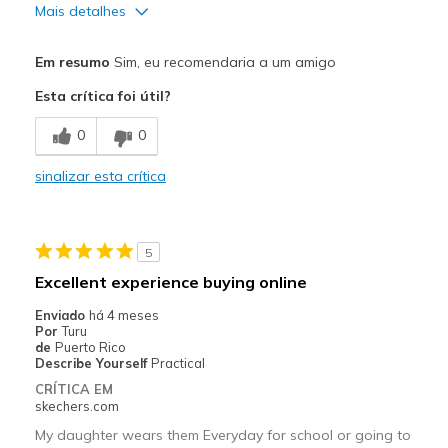
Mais detalhes
Prós
Em resumo
Sim, eu recomendaria a um amigo
Attractive Design
Esta crítica foi útil?
Comfortable
0
0
Durable
sinalizar esta crítica
Contras
Poor Cushioning
5
Wear Out Quickly
Excellent experience buying online
Melhores utilizações
Enviado
há 4 meses
Por
Turu
Casual Wear
de
Puerto Rico
Describe Yourself
Practical
Going Out
CRÍTICA EM
skechers.com
Width
Feels true to width
My daughter wears them Everyday for school or going to
Sizing
Feels true to size