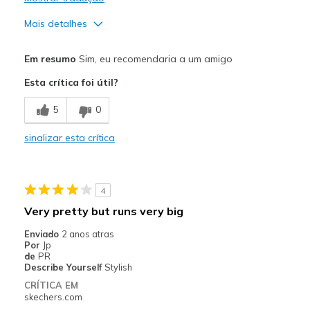
Mais detalhes
Prós
Em resumo
Sim, eu recomendaria a um amigo
Attractive Design
Esta crítica foi útil?
Width
Feels true to width
5
0
Sizing
Feels true to size
View On Shoes
I'm Into Shoes
sinalizar esta crítica
4
Very pretty but runs very big
Enviado
2 anos atras
Por
Jp
de
PR
Describe Yourself
Stylish
CRÍTICA EM
skechers.com