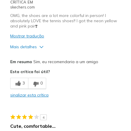
Width
Feels true to width
CRÍTICA EM
skechers.com
Sizing
Feels true to size
View On Shoes
I'm Really Into Shoes
OMG, the shoes are a lot more colorful in person! I
absolutely LOVE the tennis shoes!! I got the neon yellow
and pink pair❣️
Mostrar tradução
Mais detalhes
Melhores utilizações
Em resumo
Sim, eu recomendaria a um amigo
Casual Wear
Esta crítica foi útil?
View On Shoes
I'm Really Into Shoes
3
0
sinalizar esta crítica
4
Cute, comfortable...