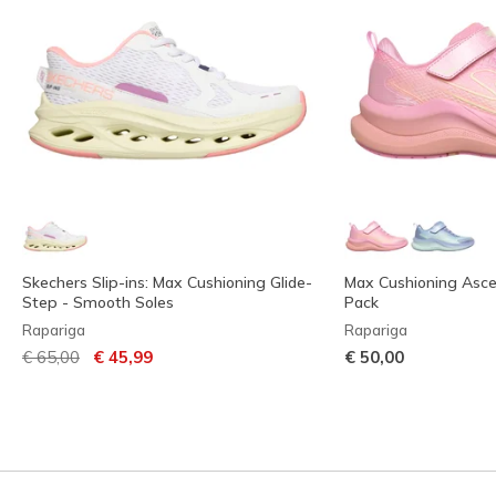
Skechers Slip-ins: Max Cushioning Glide-
Max Cushioning Asce
Step - Smooth Soles
Pack
Rapariga
Rapariga
Preço com desconto de
para
€ 65,00
€ 45,99
€ 50,00