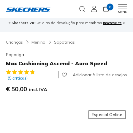
0
Men
MENU
⭐
Skechers VIP:
45 dias de devolução para membros
Inscreve-te
⭐

Crianças
Menina
Sapatilhas
Rapariga
Max Cushioning Ascend - Aura Speed
4$7 de 5 – Classificação do cliente
Adicionar à lista de desejos
(5 críticas)
€ 50,00
incl. IVA
Especial Online