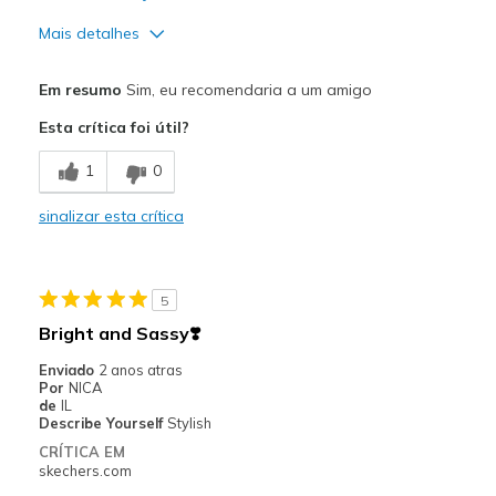
Mais detalhes
Prós
Em resumo
Sim, eu recomendaria a um amigo
Attractive Design
Esta crítica foi útil?
Comfortable
1
0
Durable
sinalizar esta crítica
Stylish
Melhores utilizações
5
Casual Wear
Bright and Sassy❣️
Width
Feels true to width
Enviado
2 anos atras
Por
NICA
Sizing
Feels true to size
de
IL
View On Shoes
Shoes are for Wearing
Describe Yourself
Stylish
CRÍTICA EM
skechers.com