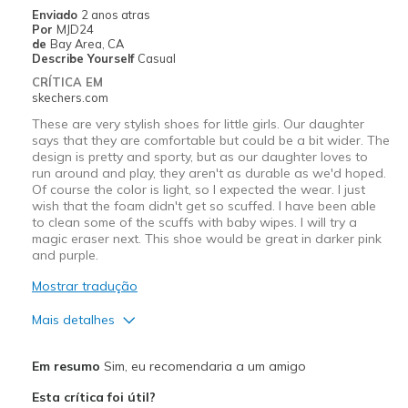
Enviado
2 anos atras
Por
MJD24
de
Bay Area, CA
Describe Yourself
Casual
CRÍTICA EM
skechers.com
These are very stylish shoes for little girls. Our daughter
says that they are comfortable but could be a bit wider. The
design is pretty and sporty, but as our daughter loves to
run around and play, they aren't as durable as we'd hoped.
Of course the color is light, so I expected the wear. I just
wish that the foam didn't get so scuffed. I have been able
to clean some of the scuffs with baby wipes. I will try a
magic eraser next. This shoe would be great in darker pink
and purple.
Mostrar tradução
Mais detalhes
Prós
Em resumo
Sim, eu recomendaria a um amigo
Attractive Design
Esta crítica foi útil?