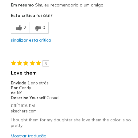
Prós
Em resumo
Sim, eu recomendaria a um amigo
Attractive Design
Esta crítica foi útil?
Comfortable
2
0
Melhores utilizações
sinalizar esta crítica
Work
Width
Feels true to width
5
Sizing
Feels half size too big
Love them
View On Shoes
Shoes are for Wearing
Enviado
1 ano atrás
Por
Candy
de
NY
Describe Yourself
Casual
CRÍTICA EM
skechers.com
I bought them for my daughter she love them the color is so
pretty
Mostrar tradução