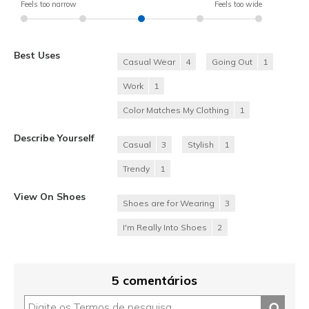
Feels too narrow
Feels too wide
Best Uses
Casual Wear
4
Going Out
1
Work
1
Color Matches My Clothing
1
Describe Yourself
Casual
3
Stylish
1
Trendy
1
View On Shoes
Shoes are for Wearing
3
I'm Really Into Shoes
2
5 comentários