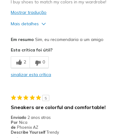
I buy shoes to match my colors in my wardrobe!
Mostrar tradução
Mais detalhes
Prós
Em resumo
Sim, eu recomendaria a um amigo
Attractive Design
Esta crítica foi útil?
COLORFUL
2
0
Comfortable
sinalizar esta crítica
Stylish
Melhores utilizações
5
Casual Wear
Sneakers are colorful and comfortable!
Color Matches My Clothing
Enviado
2 anos atras
Por
Nica
Going Out
de
Phoenix AZ
Describe Yourself
Trendy