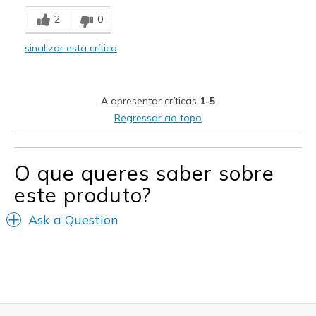
Comfortable
2
0
Stylish
sinalizar esta crítica
Contras
Wear Out Quickly
A apresentar críticas
1-5
Melhores utilizações
Regressar ao topo
Casual Wear
Width
Feels too narrow
O que queres saber sobre
Sizing
Feels true to size
este produto?
View On Shoes
Shoes are for Wearing
Ask a Question