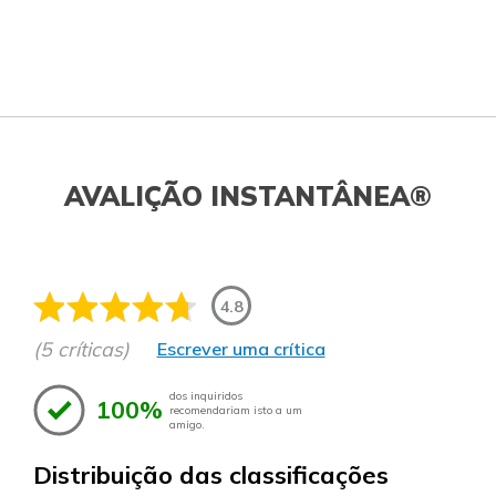
AVALIÇÃO INSTANTÂNEA®
4.8
(5 críticas)
Escrever uma crítica
dos inquiridos
100%
recomendariam isto a um
amigo.
Distribuição das classificações