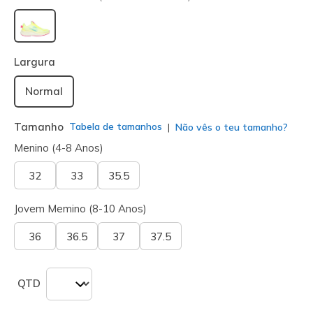
selecionado
Largura
Normal
Tamanho
Tabela de tamanhos
Não vês o teu tamanho?
Menino (4-8 Anos)
32
33
35.5
Jovem Memino (8-10 Anos)
36
36.5
37
37.5
QTD