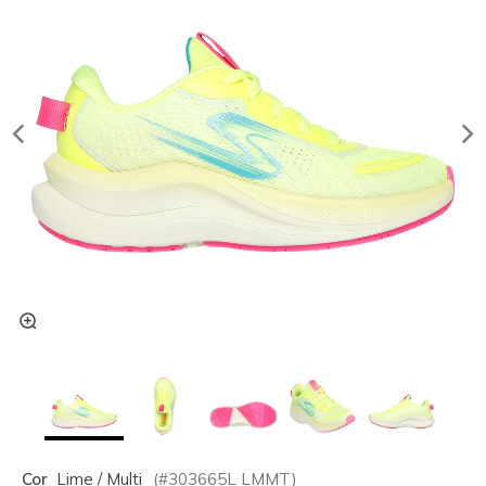
Cor
Lime / Multi
(#
303665L
LMMT
)