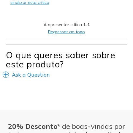
sinalizar esta crítica
Stylish
Melhores utilizações
A apresentar crítica
1-1
Casual Wear
Regressar ao topo
Travel
O que queres saber sobre
Width
Feels true to width
Sizing
Feels true to size
este produto?
View On Shoes
I'm Into Shoes
Ask a Question
20% Desconto*
de boas-vindas por