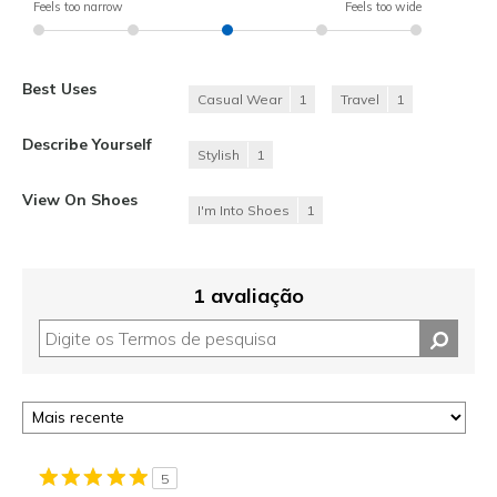
Feels too narrow
Feels too wide
Best Uses
Casual Wear
1
Travel
1
Describe Yourself
Stylish
1
View On Shoes
I'm Into Shoes
1
1 avaliação
5