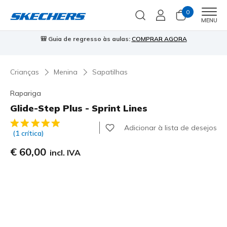
0
Men
MENU
⭐
Skechers VIP:
45 dias de devolução para membros
Inscreve-te
⭐

Crianças
Menina
Sapatilhas
Rapariga
Glide-Step Plus - Sprint Lines
3$1 de 5 – Classificação do cliente
Adicionar à lista de desejos
(1 crítica)
€ 60,00
incl. IVA