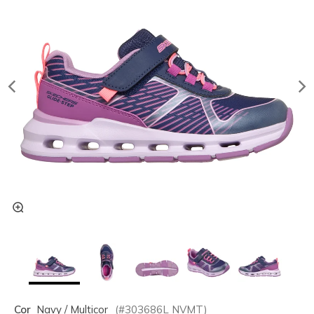
Cor
Navy / Multicor
(#
303686L
NVMT
)