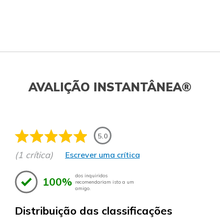
AVALIÇÃO INSTANTÂNEA®
5.0
(1 crítica)
Escrever uma crítica
dos inquiridos
100%
recomendariam isto a um
amigo.
Distribuição das classificações