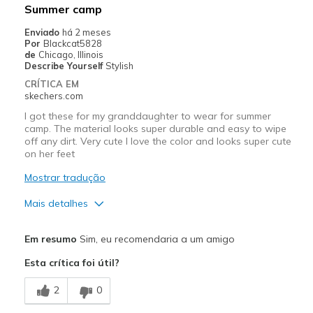
Summer camp
Enviado
há 2 meses
Por
Blackcat5828
de
Chicago, Illinois
Describe Yourself
Stylish
CRÍTICA EM
skechers.com
I got these for my granddaughter to wear for summer
camp. The material looks super durable and easy to wipe
off any dirt. Very cute I love the color and looks super cute
on her feet
Mostrar tradução
Mais detalhes
Prós
Em resumo
Sim, eu recomendaria a um amigo
Attractive Design
Esta crítica foi útil?
Comfortable
2
0
Durable