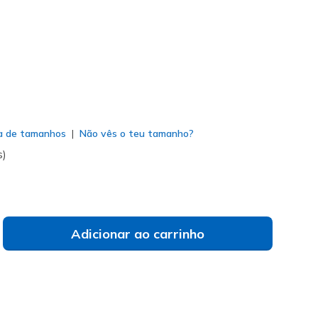
do
a de tamanhos
Não vês o teu tamanho?
s)
Adicionar ao carrinho