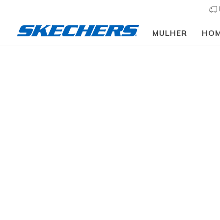
MULHER
HO
Crianças
Menina
Sandálias