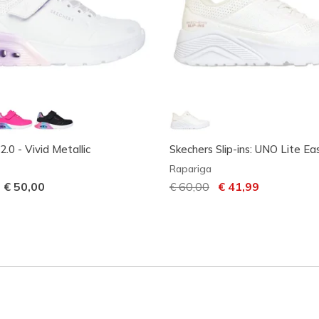
.0 - Vivid Metallic
Skechers Slip-ins: UNO Lite Ea
Rapariga
-
€ 50,00
Preço com desconto de
€ 60,00
para
€ 41,99