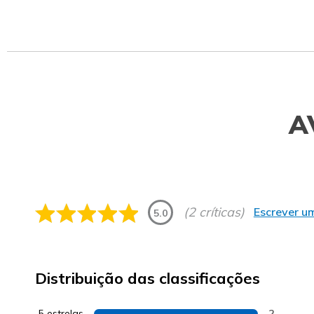
A
(2 críticas)
Escrever um
5.0
Distribuição das classificações
5 estrelas
2