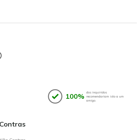
®
dos inquiridos
100%
recomendariam isto a um
amigo.
Contras
Não Contras