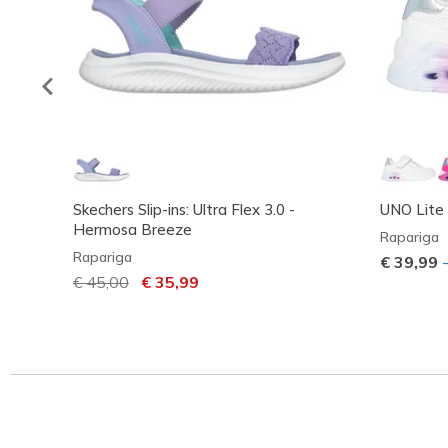
Skechers Slip-ins: Ultra Flex 3.0 -
UNO Lite 2
Hermosa Breeze
Rapariga
Rapariga
€ 39,99
Preço com desconto de
€ 45,00
para
€ 35,99