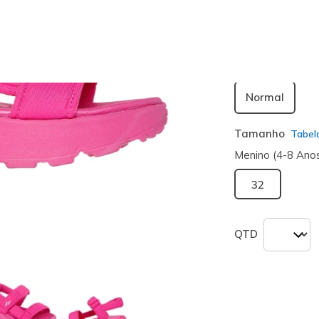
seleciona
Largura
Normal
Tamanho
Tabel
Menino (4-8 Ano
32
QTD