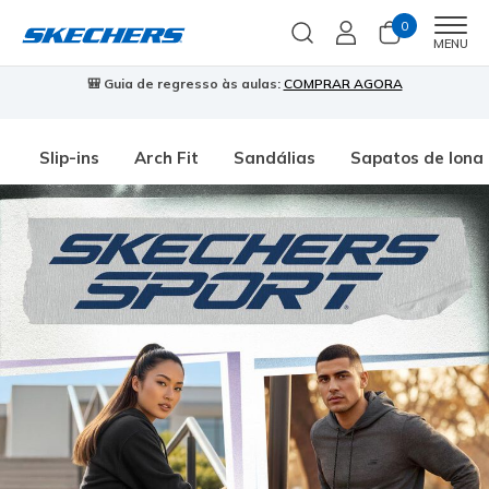
0
Men
MENU
🎒 Guia de regresso às aulas:
COMPRAR AGORA
⭐
Slip-ins
Arch Fit
Sandálias
Sapatos de lona