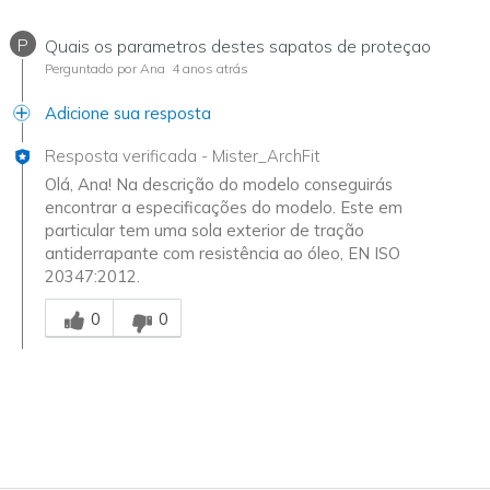
P
Quais os parametros destes sapatos de proteçao
Perguntado por Ana
4 anos atrás
Adicione sua resposta
Resposta verificada
-
Mister_ArchFit
Olá, Ana! Na descrição do modelo conseguirás
encontrar a especificações do modelo. Este em
particular tem uma sola exterior de tração
antiderrapante com resistência ao óleo, EN ISO
20347:2012.
Essa resposta foi útil para você
0
0