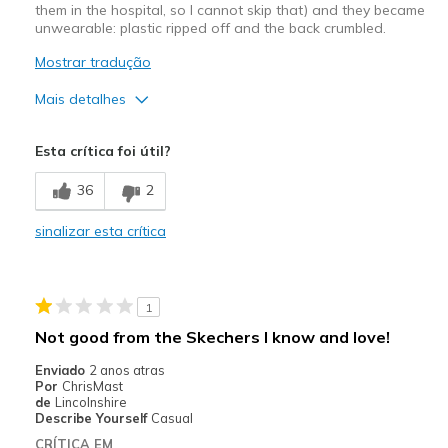
them in the hospital, so I cannot skip that) and they became
unwearable: plastic ripped off and the back crumbled.
Mostrar tradução
Mais detalhes
Width
Feels true to width
Esta crítica foi útil?
Sizing
Feels true to size
36
2
sinalizar esta crítica
1
Not good from the Skechers I know and love!
Enviado
2 anos atras
Por
ChrisMast
de
Lincolnshire
Describe Yourself
Casual
CRÍTICA EM