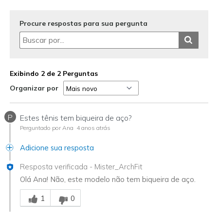
Sizing
Feels full size too big
View On Shoes
Shoes are for Wearing
Procure respostas para sua pergunta
Exibindo 2 de 2 Perguntas
Organizar por
P
Estes tênis tem biqueira de aço?
Perguntado por Ana
4 anos atrás
Adicione sua resposta
Resposta verificada
-
Mister_ArchFit
Olá Ana! Não, este modelo não tem biqueira de aço.
Essa resposta foi útil para você
1
0