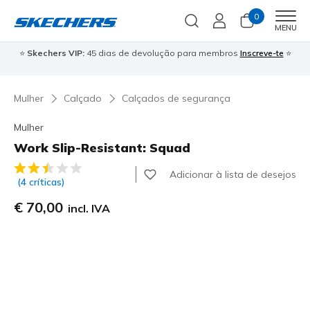
0
Men
MENU
⭐
Skechers VIP:
45 dias de devolução para membros
Inscreve-te
⭐

Mulher
Calçado
Calçados de segurança
Mulher
Work Slip-Resistant: Squad
5 de 5 – Classificação do cliente
Adicionar à lista de desejos
(4 críticas)
€ 70,00
incl. IVA