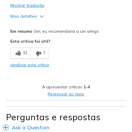
Mostrar tradução
Mais detalhes
Prós
Em resumo
Sim, eu recomendaria a um amigo
Breathe Well
Esta crítica foi útil?
Contras
32
7
Bit thin memory foam on foot heel
sinalizar esta crítica
Less thickness of memory foam on foot heel
Not enough ankle support
A apresentar críticas
1-4
Melhores utilizações
Regressar ao topo
Casual Wear
working shoes
Perguntas e respostas
Width
Feels true to width
Ask a Question