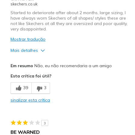
skechers.co.uk
Started to deteriorate after about 2 months, large sizing, I
have always worn Skechers of all shapes/ styles these are
not like Skechers at all they are oversized and poor quality,
very disappointed.
Mostrar tradução
Mais detalhes
Contras
Em resumo
Não, eu não recomendaria a um amigo
Poor Quality
Esta crítica foi útil?
Wear Out Quickly
39
3
Melhores utilizações
sinalizar esta crítica
Casual Wear
Width
Feels too wide
3
Sizing
Feels half size too big
BE WARNED
View On Shoes
I'm Into Shoes