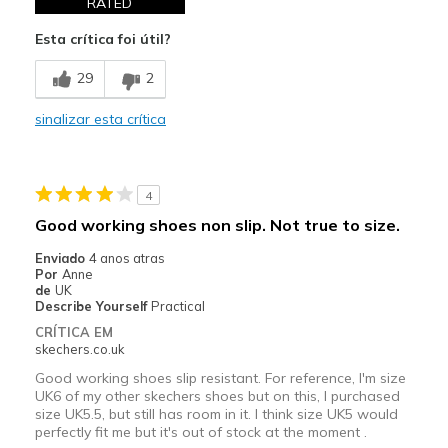
RATED
Esta crítica foi útil?
29
2
sinalizar esta crítica
4
Good working shoes non slip. Not true to size.
Enviado
4 anos atras
Por
Anne
de
UK
Describe Yourself
Practical
CRÍTICA EM
skechers.co.uk
Good working shoes slip resistant. For reference, I'm size
UK6 of my other skechers shoes but on this, I purchased
size UK5.5, but still has room in it. I think size UK5 would
perfectly fit me but it's out of stock at the moment .