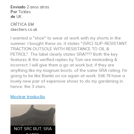
Enviado
2 anos atras
Por
Tickles
de
UK
CRÍTICA EM
skechers.co.uk
I wanted a "shoe" to wear at work with my shorts in the
summer. I bought these as, it states "(SRC) SLIP-RESISTANT
TRACTION OUTSOLE WITH RESISTANCE TO OIL &
PETROL". The label clearly states SRA???? Both the key
features & the verified replies by Tom are misleading &
incorrect. I will give them a go at work but, if they are
anything like my magnum boots, of the same SRA rating, I'm
going to be like Bambi on ice again at work. Still, I'll have a
lovely new pair of expensive shoes to do my gardening in,
hence, the 3 stars.
Mostrar tradução
NOT SRC BUT, SRA