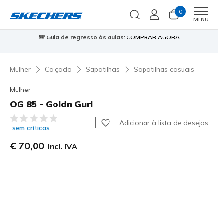
0
Men
MENU
🎒 Guia de regresso às aulas:
COMPRAR AGORA
⭐
Mulher
Calçado
Sapatilhas
Sapatilhas casuais
Mulher
OG 85 - Goldn Gurl
3$8 de 5 – Classificação do cliente
Adicionar à lista de desejos
sem críticas
€ 70,00
incl. IVA