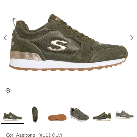
Cor
Azeitona
(#
111
OLV
)