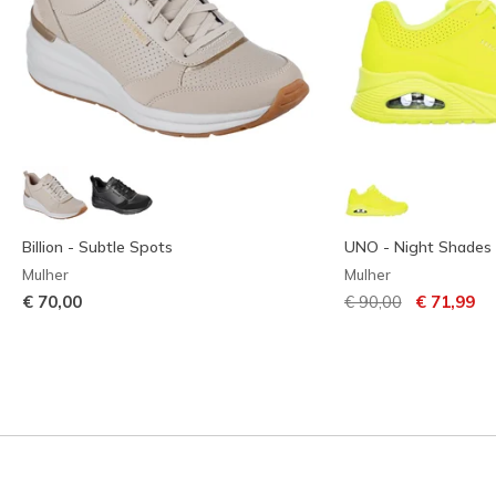
Billion - Subtle Spots
UNO - Night Shades
Mulher
Mulher
Preço com descont
para
€ 70,00
€ 90,00
€ 71,99