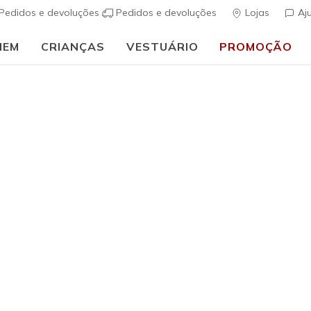
Pedidos e devoluções
Pedidos e devoluções
Lojas
Aj
MEM
CRIANÇAS
VESTUÁRIO
PROMOÇÃO
🎒 Guia de regresso às aulas:
COMPRAR AGORA
Mulher
6 Pack W
Socks
(
4$7 de 5 – Class
€ 19,00
i