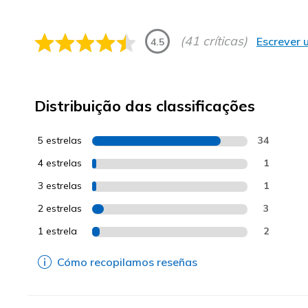
(41 críticas)
Escrever 
4.5
Distribuição das classificações
5 estrelas
34
4 estrelas
1
3 estrelas
1
2 estrelas
3
1 estrela
2
Cómo recopilamos reseñas