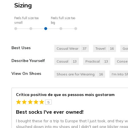
Sizing
Feels full size too
Feels full size too
small
big
Best Uses
Casual Wear
37
Travel
16
Go
Describe Yourself
Casual
13
Practical
13
Conser
View On Shoes
Shoes are for Wearing
16
I'm Into 
Crítica positiva de que as pessoas mais gostaram
5
Best socks I've ever owned!
I bought these for a trip to Europe that I just took, and the
slouched down into my shoes and I didn't get one blister re