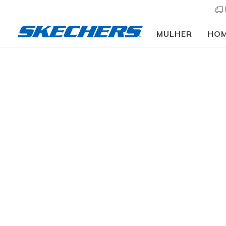
MULHER
HO
Vestuário
Acessórios
Meias