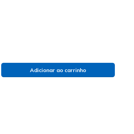
08498
BLK
)
selecionado
Adicionar ao carrinho