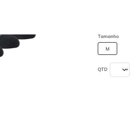
Cor
Preto
(#
Z1
Tamanho
M
QTD