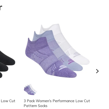
r
 Low Cut
3 Pack Women's Performance Low Cut
5 Pac
Pattern Socks
Mulher