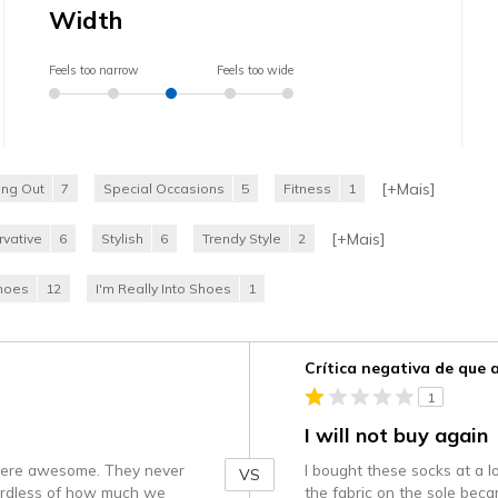
Width
Feels too narrow
Feels too wide
[+
Mais
]
ing Out
7
Special Occasions
5
Fitness
1
[+
Mais
]
vative
6
Stylish
6
Trendy Style
2
Shoes
12
I'm Really Into Shoes
1
Contra
Crítica negativa de que
1
I will not buy again
y were awesome. They never
I bought these socks at a l
VS
gardless of how much we
the fabric on the sole bec