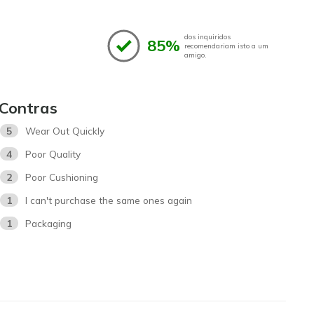
dos inquiridos
85%
recomendariam isto a um
amigo.
Contras
5
Wear Out Quickly
4
Poor Quality
2
Poor Cushioning
1
I can't purchase the same ones again
1
Packaging