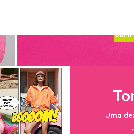
To
Uma decl