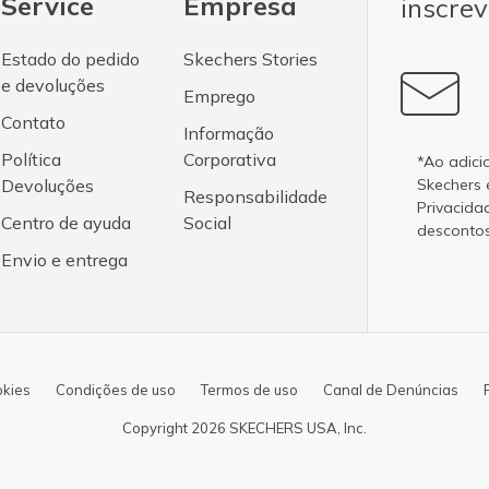
Service
Empresa
inscrev
Estado do pedido
Skechers Stories
e devoluções
Emprego
Contato
Informação
Política
Corporativa
*Ao adici
Devoluções
Skechers
Responsabilidade
Privacida
Centro de ayuda
Social
desconto
Envio e entrega
okies
Condições de uso
Termos de uso
Canal de Denúncias
Copyright 2026 SKECHERS USA, Inc.