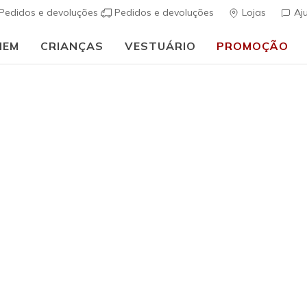
Pedidos e devoluções
Pedidos e devoluções
Lojas
Aj
MEM
CRIANÇAS
VESTUÁRIO
PROMOÇÃO
🎒 Guia de regresso às aulas:
COMPRAR AGORA