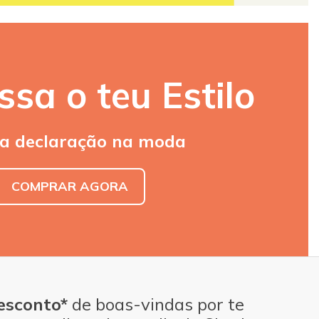
ssa o teu Estilo
 declaração na moda
COMPRAR AGORA
esconto*
de boas-vindas por te