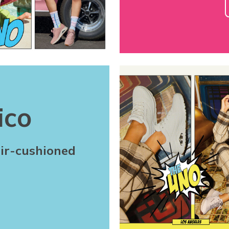
ico
air-cushioned