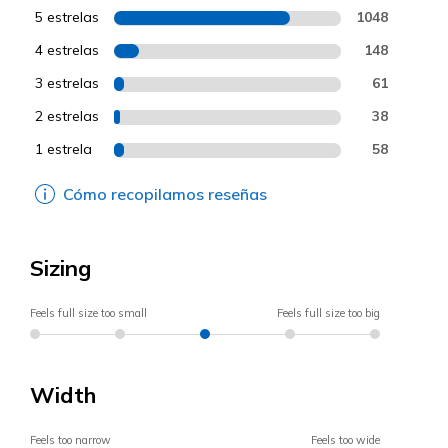
5 estrelas
1048
4 estrelas
148
3 estrelas
61
2 estrelas
38
1 estrela
58
Cómo recopilamos reseñas
Sizing
Feels full size too small
Feels full size too big
Width
Feels too narrow
Feels too wide