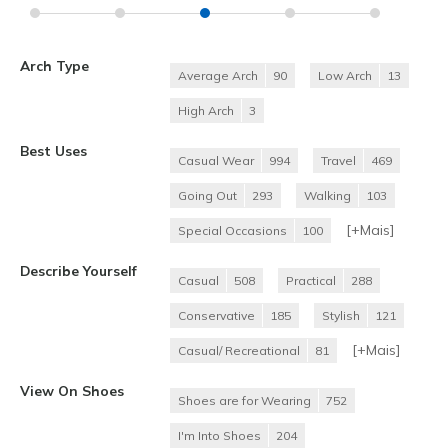
Arch Type
Average Arch
90
Low Arch
13
High Arch
3
Best Uses
Casual Wear
994
Travel
469
Going Out
293
Walking
103
[+
Mais
]
Special Occasions
100
Describe Yourself
Casual
508
Practical
288
Conservative
185
Stylish
121
[+
Mais
]
Casual/ Recreational
81
View On Shoes
Shoes are for Wearing
752
I'm Into Shoes
204