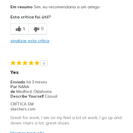
Prós
Em resumo
Sim, eu recomendaria a um amigo
Comfortable
Esta crítica foi útil?
Melhores utilizações
1
0
Casual Wear
sinalizar esta crítica
Going Out
Special Occasions
5
Travel
Yes
Width
Feels true to width
Enviado
há 3 meses
Por
NANA
Sizing
Feels true to size
de
Medford, Oklahoma
View On Shoes
Shoes are for Wearing
Describe Yourself
Casual
CRÍTICA EM
skechers.com
Great for work, I am on my feet a lot at work, I go up and
down stairs a lot, great shoes.
Mostrar tradução