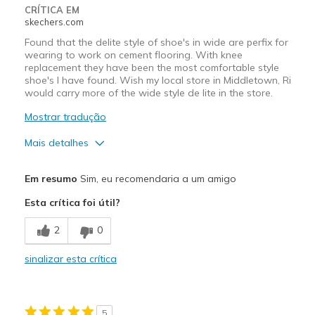
Travel
CRÍTICA EM
skechers.com
Width
Feels too narrow
Found that the delite style of shoe's in wide are perfix for
Sizing
Feels half size too small
wearing to work on cement flooring. With knee
replacement they have been the most comfortable style
View On Shoes
Shoes are for Wearing
shoe's I have found. Wish my local store in Middletown, Ri
would carry more of the wide style de lite in the store.
Mostrar tradução
Mais detalhes
Prós
Em resumo
Sim, eu recomendaria a um amigo
Attractive Design
Esta crítica foi útil?
Breathe Well
2
0
Comfortable
sinalizar esta crítica
Durable
Stylish
5