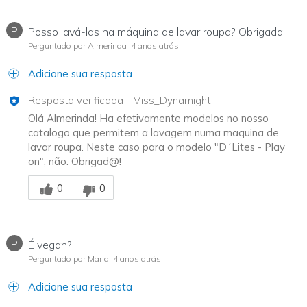
P
Posso lavá-las na máquina de lavar roupa? Obrigada
Perguntado por Almerinda
4 anos atrás
Adicione sua resposta
Resposta verificada
-
Miss_Dynamight
Olá Almerinda! Ha efetivamente modelos no nosso
catalogo que permitem a lavagem numa maquina de
lavar roupa. Neste caso para o modelo "D´Lites - Play
on", não. Obrigad@!
Essa resposta foi útil para você
0
0
P
É vegan?
Perguntado por Maria
4 anos atrás
Adicione sua resposta