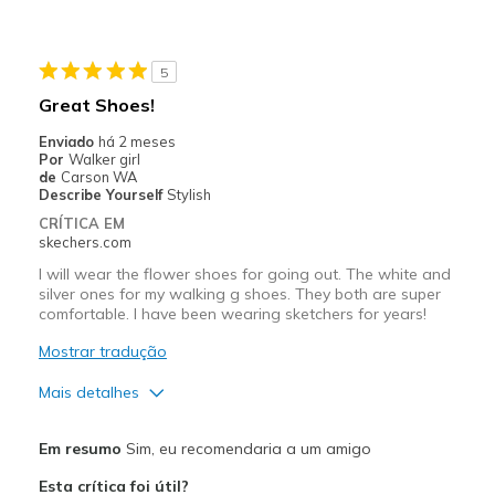
Durable
Stylish
5
Contras
Great Shoes!
Wear Out Quickly
Enviado
há 2 meses
Por
Walker girl
Melhores utilizações
de
Carson WA
Describe Yourself
Stylish
Casual Wear
CRÍTICA EM
skechers.com
Going Out
I will wear the flower shoes for going out. The white and
Walking
silver ones for my walking g shoes. They both are super
comfortable. I have been wearing sketchers for years!
Width
Feels true to width
Mostrar tradução
Sizing
Feels true to size
Mais detalhes
View On Shoes
I'm Really Into Shoes
Prós
Em resumo
Sim, eu recomendaria a um amigo
Attractive Design
Esta crítica foi útil?