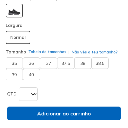
selecionado
Largura
Normal
Tamanho
Tabela de tamanhos
Não vês o teu tamanho?
35
36
37
37.5
38
38.5
39
40
QTD
Adicionar ao carrinho