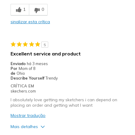
Breathe Well
1
0
Comfortable
sinalizar esta crítica
Stylish
Melhores utilizações
5
Casual Wear
Excellent service and product
Going Out
Enviado
há 3 meses
Por
Mom of 8
Width
Feels true to width
de
Ohio
Describe Yourself
Trendy
Sizing
Feels true to size
CRÍTICA EM
View On Shoes
I'm Really Into Shoes
skechers.com
I absolutely love getting my sketchers i can depend on
placing an order and getting what I want
Mostrar tradução
Mais detalhes