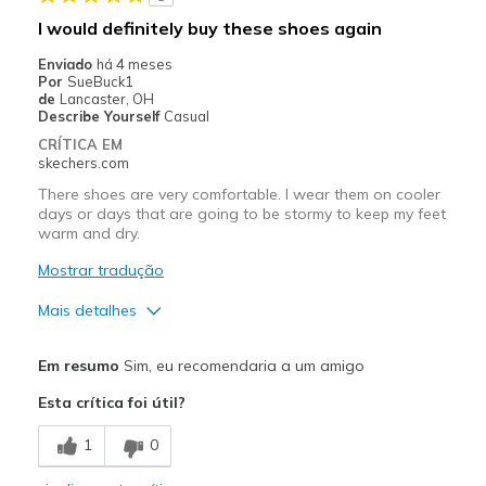
Melhores utilizações
I would definitely buy these shoes again
Casual Wear
Enviado
há 4 meses
Por
SueBuck1
Going Out
de
Lancaster, OH
Describe Yourself
Casual
Travel
CRÍTICA EM
skechers.com
Working on hard cement floors
There shoes are very comfortable. I wear them on cooler
days or days that are going to be stormy to keep my feet
Width
Feels true to width
warm and dry.
Sizing
Feels true to size
Mostrar tradução
View On Shoes
Shoes are for Wearing
Mais detalhes
Prós
Em resumo
Sim, eu recomendaria a um amigo
Attractive Design
Esta crítica foi útil?
Comfortable
1
0
Durable