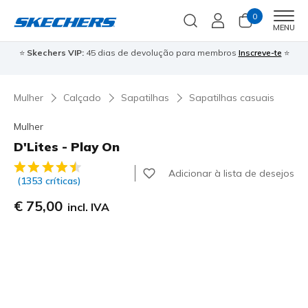
0
Men
MENU
⭐
Skechers VIP:
45 dias de devolução para membros
Inscreve-te
⭐

Mulher
Calçado
Sapatilhas
Sapatilhas casuais
Mulher
D'Lites - Play On
5 de 5 – Classificação do cliente
Adicionar à lista de desejos
(1353 críticas)
€ 75,00
incl. IVA