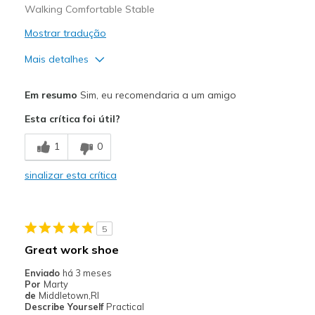
Walking Comfortable Stable
Mostrar tradução
Mais detalhes
Prós
Em resumo
Sim, eu recomendaria a um amigo
Attractive Design
Esta crítica foi útil?
Breathe Well
1
0
Durable
sinalizar esta crítica
Stylish
Melhores utilizações
5
Casual Wear
Great work shoe
Going Out
Enviado
há 3 meses
Por
Marty
Special Occasions
de
Middletown,RI
Describe Yourself
Practical