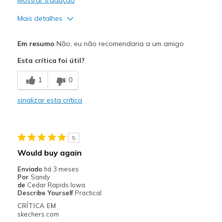
Mais detalhes
Prós
Em resumo
Não, eu não recomendaria a um amigo
Attractive Design
Esta crítica foi útil?
Breathe Well
1
0
Comfortable
sinalizar esta crítica
Durable
Stylish
5
Melhores utilizações
Would buy again
Casual Wear
Enviado
há 3 meses
Por
Sandy
Width
Feels true to width
de
Cedar Rapids Iowa
Describe Yourself
Practical
Sizing
Feels true to size
CRÍTICA EM
View On Shoes
Shoes are for Wearing
skechers.com