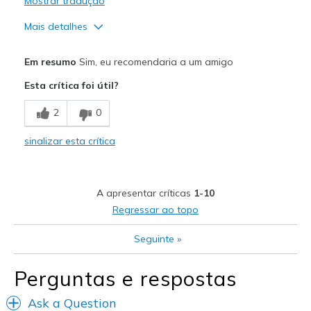
Mostrar tradução
Mais detalhes
Prós
Em resumo
Sim, eu recomendaria a um amigo
Attractive Design
Esta crítica foi útil?
Comfortable
2
0
Durable
sinalizar esta crítica
Stylish
The ONLY shoe I wish to play pickleball in!
A apresentar críticas
1-10
Melhores utilizações
Regressar ao topo
Casual Wear
Seguinte
»
Pickleball
Perguntas e respostas
Travel
Ask a Question