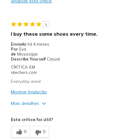
sinalizar esta crítica
Stylish
Melhores utilizações
5
Casual Wear
I buy these same shoes every time.
Going Out
Enviado
há 4 meses
Por
Eva
Special Occasions
de
Mississippi
Describe Yourself
Casual
Travel
CRÍTICA EM
skechers.com
Width
Feels true to width
Everyday wear.
Sizing
Feels true to size
Mostrar tradução
View On Shoes
Shoes are for Wearing
Mais detalhes
Prós
Esta crítica foi útil?
Attractive Design
0
0
Comfortable