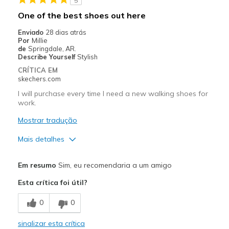
5
One of the best shoes out here
Enviado
28 dias atrás
Por
Millie
de
Springdale, AR.
Describe Yourself
Stylish
CRÍTICA EM
skechers.com
I will purchase every time I need a new walking shoes for
work.
Mostrar tradução
Mais detalhes
Prós
Em resumo
Sim, eu recomendaria a um amigo
Attractive Design
Esta crítica foi útil?
Breathe Well
0
0
Comfortable
sinalizar esta crítica