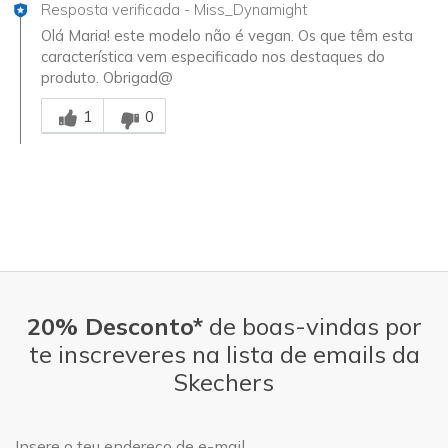
Resposta verificada
-
Miss_Dynamight
Olá Maria! este modelo não é vegan. Os que têm esta
característica vem especificado nos destaques do
produto. Obrigad@
Essa resposta foi útil para você
1
0
20% Desconto*
de boas-vindas por
te inscreveres na lista de emails da
Skechers
Endereço de e-mail