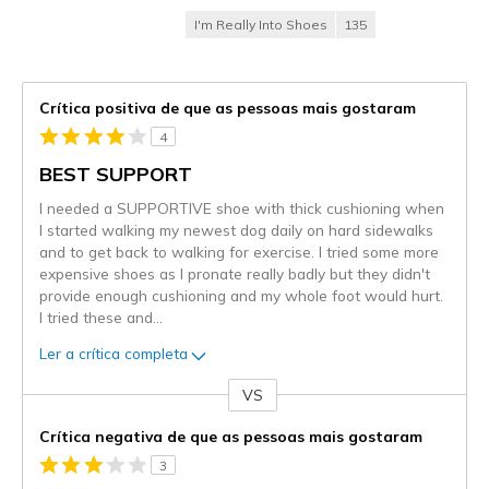
I'm Really Into Shoes
135
Crítica positiva de que as pessoas mais gostaram
4
BEST SUPPORT
I needed a SUPPORTIVE shoe with thick cushioning when
I started walking my newest dog daily on hard sidewalks
and to get back to walking for exercise. I tried some more
expensive shoes as I pronate really badly but they didn't
provide enough cushioning and my whole foot would hurt.
I tried these and
...
Ler a crítica completa
VS
Contra
Crítica negativa de que as pessoas mais gostaram
3