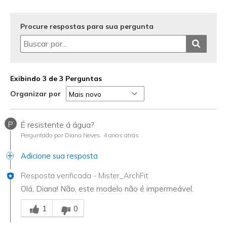
Width
Feels true to width
Sizing
Feels true to size
View On Shoes
I'm Really Into Shoes
Procure respostas para sua pergunta
Exibindo 3 de 3 Perguntas
Organizar por
P
É resistente á água?
Perguntado por Diana Neves
4 anos atrás
Adicione sua resposta
Resposta verificada
-
Mister_ArchFit
Olá, Diana! Não, este modelo não é impermeável.
Essa resposta foi útil para você
1
0