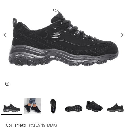
Cor
Preto
(#
11949
BBK
)