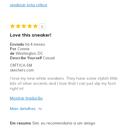
sinalizar esta crítica
Stylish
Melhores utilizações
5
Casual Wear
Love this sneaker!
Going Out
Enviado
há 4 meses
Por
Connie
Special Occasions
de
Washington, DC
Describe Yourself
Casual
Travel
CRÍTICA EM
skechers.com
Width
Feels true to width
I love my new white sneakers. They have some stylish little
Sizing
Feels true to size
bits of silver accents and I love that I can just slip my foot
View On Shoes
Shoes are for Wearing
right in!
Mostrar tradução
Mais detalhes
Prós
Em resumo
Sim, eu recomendaria a um amigo