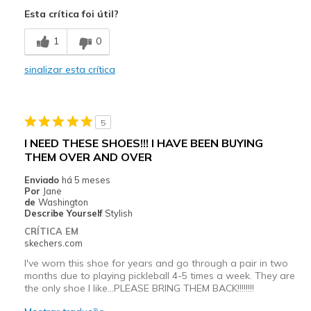
Attractive Design
Esta crítica foi útil?
Comfortable
1
0
Durable
sinalizar esta crítica
Stylish
Melhores utilizações
5
Casual Wear
I NEED THESE SHOES!!! I HAVE BEEN BUYING
THEM OVER AND OVER
Travel
Enviado
há 5 meses
Walking
Por
Jane
de
Washington
Width
Describe Yourself
Stylish
Feels true to width
Sizing
Feels true to size
CRÍTICA EM
skechers.com
View On Shoes
I'm Into Shoes
I've worn this shoe for years and go through a pair in two
months due to playing pickleball 4-5 times a week. They are
the only shoe I like...PLEASE BRING THEM BACK!!!!!!!!