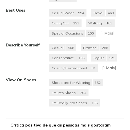
Best Uses
Casual Wear
994
Travel
469
Going Out
293
Walking
103
[+
Mais
]
Special Occasions
100
Describe Yourself
Casual
508
Practical
288
Conservative
185
Stylish
121
[+
Mais
]
Casual/ Recreational
81
View On Shoes
Shoes are for Wearing
752
I'm Into Shoes
204
I'm Really Into Shoes
135
Crítica positiva de que as pessoas mais gostaram