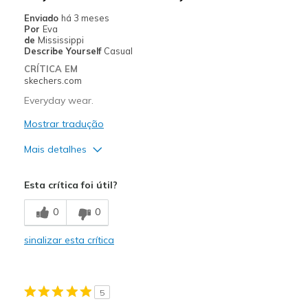
Going Out
Enviado
há 3 meses
Por
Eva
Special Occasions
de
Mississippi
Describe Yourself
Casual
Travel
CRÍTICA EM
skechers.com
Width
Feels true to width
Everyday wear.
Sizing
Feels true to size
Mostrar tradução
View On Shoes
Shoes are for Wearing
Mais detalhes
Prós
Esta crítica foi útil?
Attractive Design
0
0
Comfortable
sinalizar esta crítica
Stylish
Melhores utilizações
5
Casual Wear