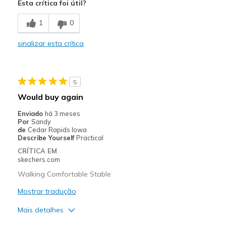
Esta crítica foi útil?
Breathe Well
1
0
Comfortable
sinalizar esta crítica
Durable
Stylish
5
Melhores utilizações
Would buy again
Casual Wear
Enviado
há 3 meses
Por
Sandy
Width
Feels true to width
de
Cedar Rapids Iowa
Describe Yourself
Practical
Sizing
Feels true to size
CRÍTICA EM
View On Shoes
Shoes are for Wearing
skechers.com
Walking Comfortable Stable
Mostrar tradução
Mais detalhes