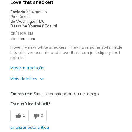
Love this sneaker!
Going Out
Enviado
há 4 meses
Por
Connie
Special Occasions
de
Washington, DC
Describe Yourself
Casual
Travel
CRÍTICA EM
skechers.com
Width
Feels true to width
I love my new white sneakers. They have some stylish little
Sizing
Feels true to size
bits of silver accents and I love that I can just slip my foot
View On Shoes
Shoes are for Wearing
right in!
Mostrar tradução
Mais detalhes
Prós
Em resumo
Sim, eu recomendaria a um amigo
Attractive Design
Esta crítica foi útil?
Comfortable
1
0
Durable
sinalizar esta crítica
Stylish