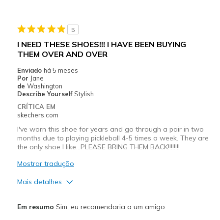
Melhores utilizações
5
Casual Wear
I NEED THESE SHOES!!! I HAVE BEEN BUYING
THEM OVER AND OVER
Travel
Enviado
há 5 meses
Walking
Por
Jane
de
Washington
Width
Describe Yourself
Stylish
Feels true to width
Sizing
Feels true to size
CRÍTICA EM
skechers.com
View On Shoes
I'm Into Shoes
I've worn this shoe for years and go through a pair in two
months due to playing pickleball 4-5 times a week. They are
the only shoe I like...PLEASE BRING THEM BACK!!!!!!!!
Mostrar tradução
Mais detalhes
Prós
Em resumo
Sim, eu recomendaria a um amigo
Attractive Design