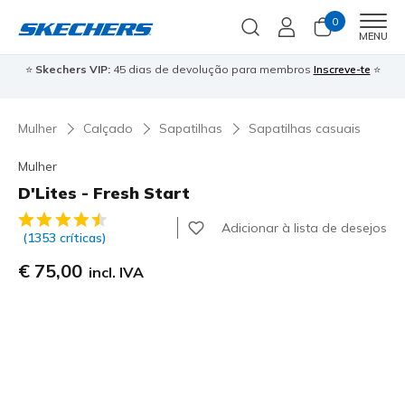
0
Men
MENU
⭐
Skechers VIP:
45 dias de devolução para membros
Inscreve-te
⭐

Mulher
Calçado
Sapatilhas
Sapatilhas casuais
Mulher
D'Lites - Fresh Start
5 de 5 – Classificação do cliente
Adicionar à lista de desejos
(1353 críticas)
€ 75,00
incl. IVA