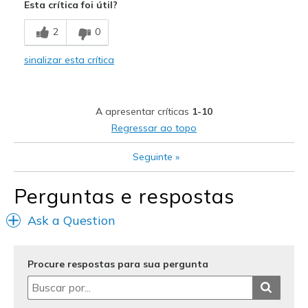
Esta crítica foi útil?
Comfortable
2
0
Durable
sinalizar esta crítica
Stylish
The ONLY shoe I wish to play pickleball in!
A apresentar críticas
1-10
Melhores utilizações
Regressar ao topo
Casual Wear
Seguinte
»
Pickleball
Perguntas e respostas
Travel
Ask a Question
Width
Feels true to width
Sizing
Feels true to size
View On Shoes
I'm Really Into Shoes
Procure respostas para sua pergunta