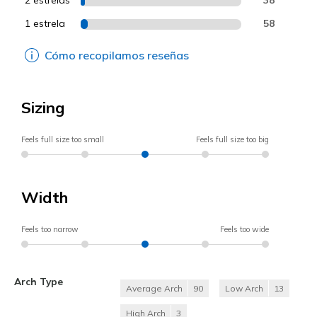
1 estrela
58
Cómo recopilamos reseñas
Sizing
Feels full size too small
Feels full size too big
Width
Feels too narrow
Feels too wide
Arch Type
Average Arch
90
Low Arch
13
High Arch
3