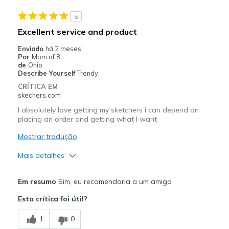
Melhores utilizações
5
Casual Wear
Excellent service and product
Going Out
Enviado
há 2 meses
Por
Mom of 8
Width
Feels true to width
de
Ohio
Describe Yourself
Trendy
Sizing
Feels true to size
CRÍTICA EM
View On Shoes
I'm Really Into Shoes
skechers.com
I absolutely love getting my sketchers i can depend on
placing an order and getting what I want
Mostrar tradução
Mais detalhes
Prós
Em resumo
Sim, eu recomendaria a um amigo
Comfortable
Esta crítica foi útil?
Melhores utilizações
1
0
Casual Wear