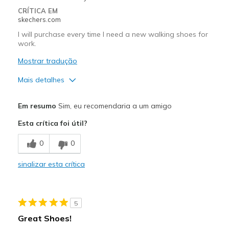
CRÍTICA EM
skechers.com
I will purchase every time I need a new walking shoes for
work.
Mostrar tradução
Mais detalhes
Prós
Em resumo
Sim, eu recomendaria a um amigo
Attractive Design
Esta crítica foi útil?
Breathe Well
0
0
Comfortable
sinalizar esta crítica
Durable
Stylish
5
Contras
Great Shoes!
Wear Out Quickly