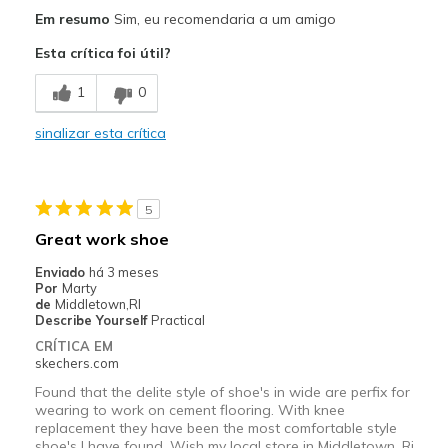
Prós
Em resumo
Sim, eu recomendaria a um amigo
Attractive Design
Esta crítica foi útil?
Breathe Well
1
0
Durable
sinalizar esta crítica
Stylish
Melhores utilizações
5
Casual Wear
Great work shoe
Going Out
Enviado
há 3 meses
Por
Marty
Special Occasions
de
Middletown,RI
Describe Yourself
Practical
Travel
CRÍTICA EM
skechers.com
Width
Feels too narrow
Found that the delite style of shoe's in wide are perfix for
Sizing
Feels half size too small
wearing to work on cement flooring. With knee
replacement they have been the most comfortable style
View On Shoes
Shoes are for Wearing
shoe's I have found. Wish my local store in Middletown, Ri