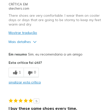
Travel
CRÍTICA EM
skechers.com
Working on hard cement floors
There shoes are very comfortable. I wear them on cooler
days or days that are going to be stormy to keep my feet
Width
Feels true to width
warm and dry.
Sizing
Feels true to size
Mostrar tradução
View On Shoes
Shoes are for Wearing
Mais detalhes
Prós
Em resumo
Sim, eu recomendaria a um amigo
Attractive Design
Esta crítica foi útil?
Comfortable
1
0
Durable
sinalizar esta crítica
Stylish
Melhores utilizações
5
Casual Wear
I buy these same shoes every time.