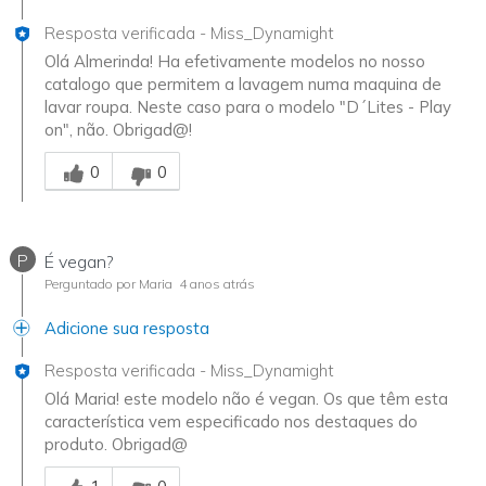
Resposta verificada
-
Miss_Dynamight
Olá Almerinda! Ha efetivamente modelos no nosso
catalogo que permitem a lavagem numa maquina de
lavar roupa. Neste caso para o modelo "D´Lites - Play
on", não. Obrigad@!
Essa resposta foi útil para você
0
0
P
É vegan?
Perguntado por Maria
4 anos atrás
Adicione sua resposta
Resposta verificada
-
Miss_Dynamight
Olá Maria! este modelo não é vegan. Os que têm esta
característica vem especificado nos destaques do
produto. Obrigad@
Essa resposta foi útil para você