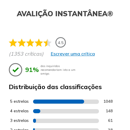
AVALIÇÃO INSTANTÂNEA®
4.5
(1353 críticas)
Escrever uma crítica
dos inquiridos
91%
recomendariam isto a um
amigo.
Distribuição das classificações
5 estrelas
1048
4 estrelas
148
3 estrelas
61
2 estrelas
38