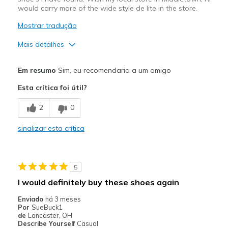
would carry more of the wide style de lite in the store.
Mostrar tradução
Mais detalhes
Prós
Em resumo
Sim, eu recomendaria a um amigo
Attractive Design
Esta crítica foi útil?
Breathe Well
2
0
Comfortable
sinalizar esta crítica
Durable
Stylish
5
Melhores utilizações
I would definitely buy these shoes again
Casual Wear
Enviado
há 3 meses
Por
SueBuck1
Going Out
de
Lancaster, OH
Describe Yourself
Casual