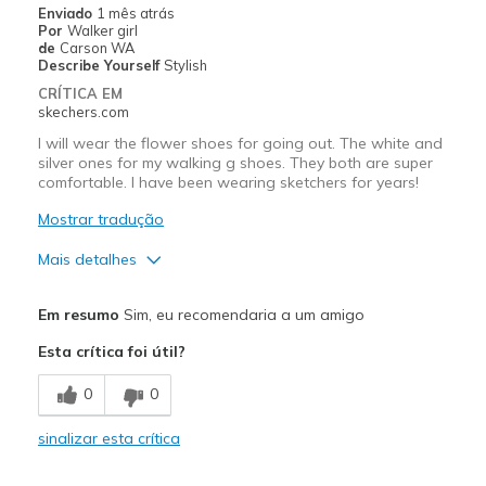
Enviado
1 mês atrás
Por
Walker girl
Melhores utilizações
de
Carson WA
Describe Yourself
Stylish
Casual Wear
CRÍTICA EM
skechers.com
Going Out
I will wear the flower shoes for going out. The white and
Walking
silver ones for my walking g shoes. They both are super
comfortable. I have been wearing sketchers for years!
Width
Feels true to width
Mostrar tradução
Sizing
Feels true to size
Mais detalhes
View On Shoes
I'm Really Into Shoes
Prós
Em resumo
Sim, eu recomendaria a um amigo
Attractive Design
Esta crítica foi útil?
Breathe Well
0
0
Comfortable
sinalizar esta crítica
Stylish