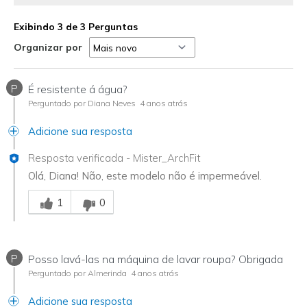
Exibindo 3 de 3 Perguntas
Organizar por
P
É resistente á água?
Perguntado por Diana Neves
4 anos atrás
Adicione sua resposta
Resposta verificada
-
Mister_ArchFit
Olá, Diana! Não, este modelo não é impermeável.
Essa resposta foi útil para você
1
0
P
Posso lavá-las na máquina de lavar roupa? Obrigada
Perguntado por Almerinda
4 anos atrás
Adicione sua resposta