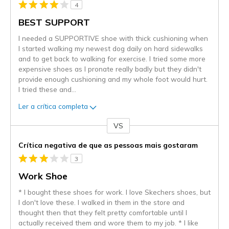
4
BEST SUPPORT
I needed a SUPPORTIVE shoe with thick cushioning when
I started walking my newest dog daily on hard sidewalks
and to get back to walking for exercise. I tried some more
expensive shoes as I pronate really badly but they didn't
provide enough cushioning and my whole foot would hurt.
I tried these and
...
Ler a crítica completa
VS
Contra
Crítica negativa de que as pessoas mais gostaram
3
Work Shoe
* I bought these shoes for work. I love Skechers shoes, but
I don't love these. I walked in them in the store and
thought then that they felt pretty comfortable until I
actually received them and wore them to my job. * I like