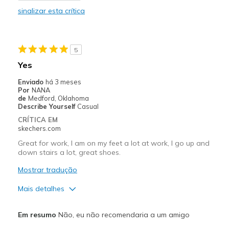
sinalizar esta crítica
Going Out
Special Occasions
5
Travel
Yes
Width
Feels true to width
Enviado
há 3 meses
Por
NANA
Sizing
Feels true to size
de
Medford, Oklahoma
View On Shoes
Shoes are for Wearing
Describe Yourself
Casual
CRÍTICA EM
skechers.com
Great for work, I am on my feet a lot at work, I go up and
down stairs a lot, great shoes.
Mostrar tradução
Mais detalhes
Prós
Em resumo
Não, eu não recomendaria a um amigo
Attractive Design