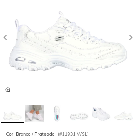
Cor
Branco / Prateado
(#
11931
WSL
)