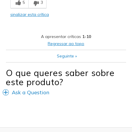
5
3
Comfortable
sinalizar esta crítica
Durable
Stylish
A apresentar críticas
1-10
Melhores utilizações
Regressar ao topo
Casual Wear
Seguinte
»
Going Out
O que queres saber sobre
Special Occasions
este produto?
Travel
Ask a Question
Width
Feels true to width
Sizing
Feels true to size
View On Shoes
I'm Into Shoes