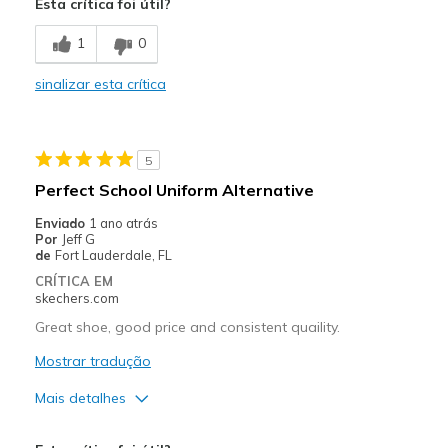
Esta crítica foi útil?
Comfortable
1
0
Stylish
sinalizar esta crítica
Melhores utilizações
Casual Wear
5
Travel
Perfect School Uniform Alternative
Width
Feels true to width
Enviado
1 ano atrás
Por
Jeff G
Sizing
Feels half size too big
de
Fort Lauderdale, FL
View On Shoes
I'm Into Shoes
CRÍTICA EM
skechers.com
Great shoe, good price and consistent quaility.
Mostrar tradução
Mais detalhes
Prós