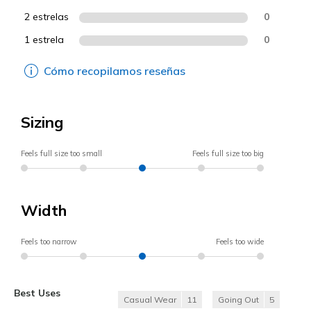
2 estrelas
0
1 estrela
0
Cómo recopilamos reseñas
Sizing
Feels full size too small
Feels full size too big
Width
Feels too narrow
Feels too wide
Best Uses
Casual Wear
11
Going Out
5