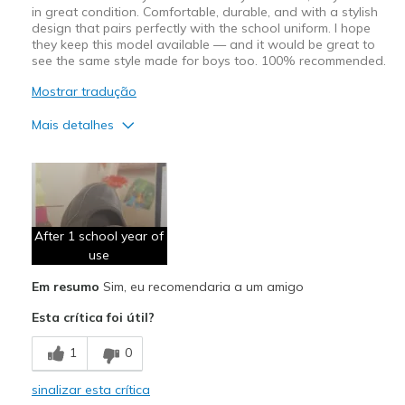
in great condition. Comfortable, durable, and with a stylish
design that pairs perfectly with the school uniform. I hope
they keep this model available — and it would be great to
see the same style made for boys too. 100% recommended.
Mostrar tradução
Mais detalhes
Prós
Attractive Design
Breathe Well
After 1 school year of
Comfortable
use
Em resumo
Sim, eu recomendaria a um amigo
Durable
Esta crítica foi útil?
Stylish
1
0
Melhores utilizações
Casual Wear
sinalizar esta crítica