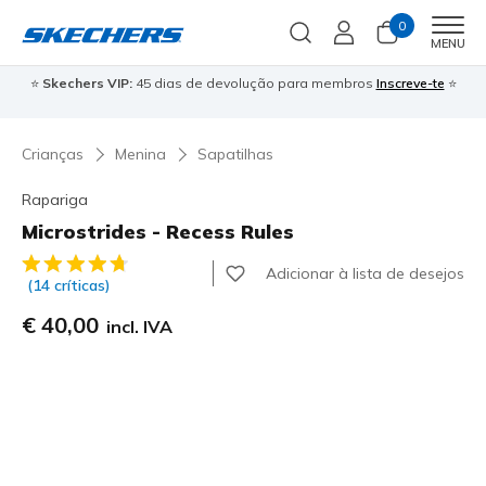
0
Men
MENU
⭐
Skechers VIP:
45 dias de devolução para membros
Inscreve-te
⭐

Crianças
Menina
Sapatilhas
Rapariga
Microstrides - Recess Rules
5 de 5 – Classificação do cliente
Adicionar à lista de desejos
(14 críticas)
€ 40,00
incl. IVA