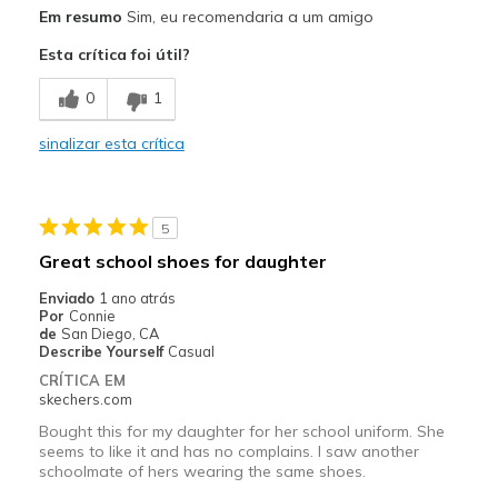
Prós
Em resumo
Sim, eu recomendaria a um amigo
Breathe Well
Esta crítica foi útil?
Comfortable
0
1
Durable
sinalizar esta crítica
Stylish
Width
Feels true to width
5
Sizing
Feels true to size
Great school shoes for daughter
View On Shoes
I'm Into Shoes
Enviado
1 ano atrás
Por
Connie
de
San Diego, CA
Describe Yourself
Casual
CRÍTICA EM
skechers.com
Bought this for my daughter for her school uniform. She
seems to like it and has no complains. I saw another
schoolmate of hers wearing the same shoes.