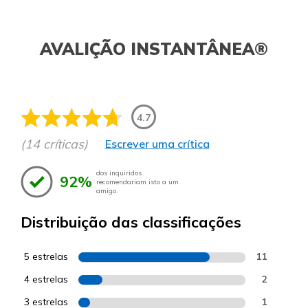
AVALIÇÃO INSTANTÂNEA®
4.7
(14 críticas)
Escrever uma crítica
dos inquiridos
92%
recomendariam isto a um
amigo.
Distribuição das classificações
5 estrelas
11
4 estrelas
2
3 estrelas
1