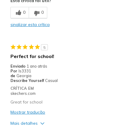
Esta crítica foi útil?
Comfortable
0
0
Durable
sinalizar esta crítica
Width
Feels true to width
Sizing
Feels true to size
5
Perfect for school!
Enviado
1 ano atrás
Por
Is3331
de
Georgia
Describe Yourself
Casual
CRÍTICA EM
skechers.com
Great for school
Mostrar tradução
Mais detalhes