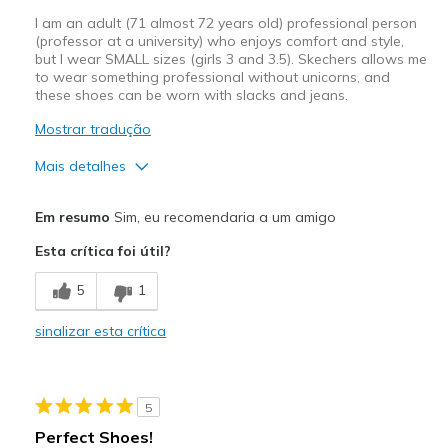
I am an adult (71 almost 72 years old) professional person
(professor at a university) who enjoys comfort and style,
but I wear SMALL sizes (girls 3 and 3.5). Skechers allows me
to wear something professional without unicorns, and
these shoes can be worn with slacks and jeans.
Mostrar tradução
Mais detalhes
Prós
Em resumo
Sim, eu recomendaria a um amigo
Attractive Design
Esta crítica foi útil?
Breathe Well
5
1
Comfortable
sinalizar esta crítica
Durable
Stylish
5
Melhores utilizações
Perfect Shoes!