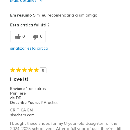
Mais detalhes
Prós
Em resumo
Sim, eu recomendaria a um amigo
Comfortable
Esta crítica foi útil?
Durable
0
0
Stylish
sinalizar esta crítica
Melhores utilizações
Casual Wear
5
Special Occasions
I love it!
Width
Feels true to width
Enviado
1 ano atrás
Por
Tere
Sizing
Feels true to size
de
DR
View On Shoes
Shoes are for Wearing
Describe Yourself
Practical
CRÍTICA EM
skechers.com
I bought these shoes for my 8-year-old daughter for the
2024–2025 school year. After a full year of use, they're still