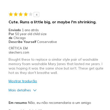
Going Out
School
4
Cute. Runs a little big, or maybe I'm shrinking.
Width
Feels true to width
Enviado
1 ano atrás
Sizing
Feels true to size
Por
50 year old child size
de
Chicago
Describe Yourself
Conservative
CRÍTICA EM
skechers.com
Bought these to replace a similar style pair of washable
memory foam washable Mary Janes that lasted me years. I
was hoping it was the same shoe but isn't. These get quite
hot as they don't breathe well.
Mostrar tradução
Mais detalhes
Prós
Em resumo
Não, eu não recomendaria a um amigo
Attractive Design