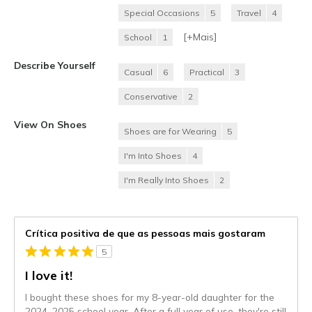
Special Occasions
5
Travel
4
[+
Mais
]
School
1
Describe Yourself
Casual
6
Practical
3
Conservative
2
View On Shoes
Shoes are for Wearing
5
I'm Into Shoes
4
I'm Really Into Shoes
2
Crítica positiva de que as pessoas mais gostaram
5
I love it!
I bought these shoes for my 8-year-old daughter for the
2024–2025 school year. After a full year of use, they're still