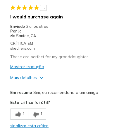
5
Going Out
I would purchase again
Special Occasions
Enviado
2 anos atras
Por
Jo
Travel
de
Santee, CA
CRÍTICA EM
Width
Feels true to width
skechers.com
Sizing
Feels true to size
These are perfect for my granddaughter
Mostrar tradução
Mais detalhes
Prós
Em resumo
Sim, eu recomendaria a um amigo
Attractive Design
Esta crítica foi útil?
Comfortable
1
1
Durable
sinalizar esta crítica
Stylish