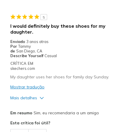
Melhores utilizações
5
Casual Wear
I would definitely buy these shoes for my
daughter.
Going Out
Enviado
3 anos atras
Special Occasions
Por
Tammy
de
San Diego, CA
Width
Describe Yourself
Casual
Feels true to width
Sizing
Feels true to size
CRÍTICA EM
skechers.com
View On Shoes
I'm Really Into Shoes
My daughter uses her shoes for family day Sunday.
Mostrar tradução
Mais detalhes
Prós
Em resumo
Sim, eu recomendaria a um amigo
Attractive Design
Esta crítica foi útil?
Breathe Well