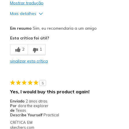
Mostrar tradução
Mais detalhes
Prós
Em resumo
Sim, eu recomendaria a um amigo
Breathe Well
Esta crítica foi útil?
Comfortable
2
1
Durable
sinalizar esta crítica
Stylish
Melhores utilizações
5
Casual Wear
Yes, I would buy this product again!
Width
Feels true to width
Enviado
2 anos atras
Por
dora the explorer
Sizing
Feels true to size
de
Texas
View On Shoes
Shoes are for Wearing
Describe Yourself
Practical
CRÍTICA EM
skechers.com