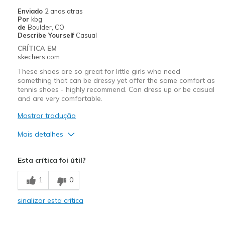
Casual Wear
Enviado
2 anos atras
Por
kbg
Going Out
de
Boulder, CO
Describe Yourself
Casual
Width
Feels true to width
CRÍTICA EM
skechers.com
Sizing
Feels true to size
View On Shoes
Shoes are for Wearing
These shoes are so great for little girls who need
something that can be dressy yet offer the same comfort as
tennis shoes - highly recommend. Can dress up or be casual
and are very comfortable.
Mostrar tradução
Mais detalhes
Prós
Esta crítica foi útil?
Attractive Design
1
0
Comfortable
sinalizar esta crítica
Melhores utilizações
Casual Wear