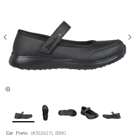
Cor
Preto
(#
302627L
BBK
)