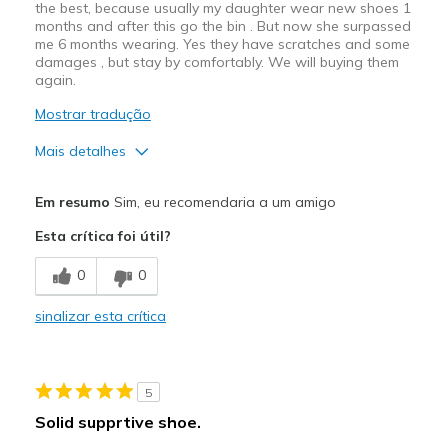
the best, because usually my daughter wear new shoes 1
months and after this go the bin . But now she surpassed
me 6 months wearing. Yes they have scratches and some
damages , but stay by comfortably. We will buying them
again.
Mostrar tradução
Mais detalhes
Prós
Em resumo
Sim, eu recomendaria a um amigo
Comfortable
Esta crítica foi útil?
Contras
0
0
Need Break In
sinalizar esta crítica
Melhores utilizações
School
5
Width
Feels true to width
Solid supprtive shoe.
Sizing
Feels true to size