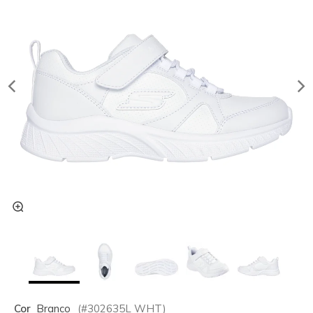
Cor
Branco
(#
302635L
WHT
)