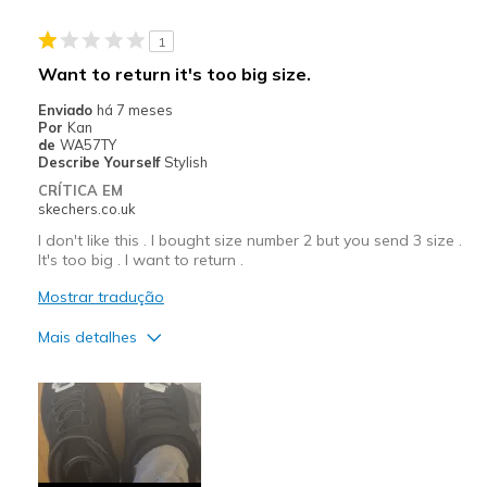
Casual Wear
1
Width
Feels true to width
Want to return it's too big size.
Sizing
Feels true to size
Enviado
há 7 meses
View On Shoes
Shoes are for Wearing
Por
Kan
de
WA57TY
Describe Yourself
Stylish
CRÍTICA EM
skechers.co.uk
I don't like this . I bought size number 2 but you send 3 size .
It's too big . I want to return .
Mostrar tradução
Mais detalhes
Prós
Attractive Design
Contras