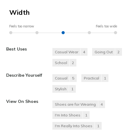
Width
Feels too narrow
Feels too wide
Best Uses
Casual Wear
4
Going Out
2
School
2
Describe Yourself
Casual
5
Practical
1
Stylish
1
View On Shoes
Shoes are for Wearing
4
I'm Into Shoes
1
I'm Really Into Shoes
1