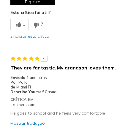
Wear Out Quickly
Big size
Esta crítica foi útil?
Melhores utilizações
Casual Wear
1
7
Going Out
sinalizar esta crítica
Width
Feels too wide
Sizing
Feels full size too big
5
They are fantastic. My grandson loves them.
Enviado
1 ano atrás
Por
Pollo
de
Miami Fl
Describe Yourself
Casual
CRÍTICA EM
skechers.com
He goes to school and he feels very comfortable
Mostrar tradução