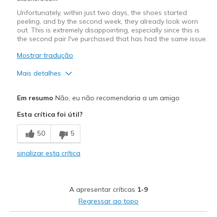
Unfortunately, within just two days, the shoes started
peeling, and by the second week, they already look worn
out. This is extremely disappointing, especially since this is
the second pair I've purchased that has had the same issue.
Mostrar tradução
Mais detalhes
Prós
Em resumo
Não, eu não recomendaria a um amigo
Comfortable
Esta crítica foi útil?
Poor quality on the shoes
50
5
Contras
sinalizar esta crítica
Poor Quality
View On Shoes
I'm Really Into Shoes
A apresentar críticas
1-9
Regressar ao topo