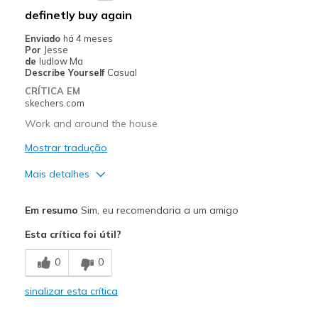
definetly buy again
Enviado
há 4 meses
Por
Jesse
de
ludlow Ma
Describe Yourself
Casual
CRÍTICA EM
skechers.com
Work and around the house
Mostrar tradução
Mais detalhes
Prós
Em resumo
Sim, eu recomendaria a um amigo
Attractive Design
Esta crítica foi útil?
Comfortable
0
0
Stylish
sinalizar esta crítica
Melhores utilizações