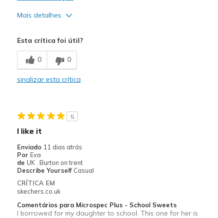
Mais detalhes
Prós
Esta crítica foi útil?
Comfortable
0
0
Width
Feels true to width
sinalizar esta crítica
Sizing
Feels true to size
5
I like it
Enviado
11 dias atrás
Por
Eva
de
UK . Burton on trent
Describe Yourself
Casual
CRÍTICA EM
skechers.co.uk
Comentários para Microspec Plus - School Sweets
I borrowed for my daughter to school. This one for her is