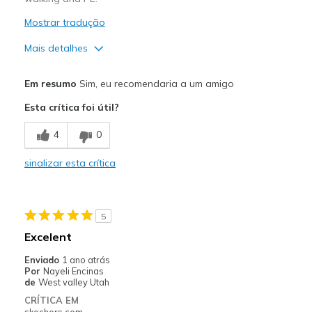
Mostrar tradução
Mais detalhes
Prós
Em resumo
Sim, eu recomendaria a um amigo
Breathe Well
Esta crítica foi útil?
Comfortable
4
0
Melhores utilizações
sinalizar esta crítica
Casual Wear
School
5
Width
Feels true to width
Excelent
Sizing
Feels true to size
Enviado
1 ano atrás
View On Shoes
I'm Into Shoes
Por
Nayeli Encinas
de
West valley Utah
CRÍTICA EM
skechers.com