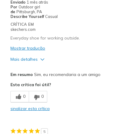
Enviado
1 mês atrás
View On Shoes
Shoes are for Wearing
Por
Outdoor girl
de
Pittsburgh, PA
Describe Yourself
Casual
CRÍTICA EM
skechers.com
Everyday shoe for working outside.
Mostrar tradução
Mais detalhes
Prós
Em resumo
Sim, eu recomendaria a um amigo
Durable
Esta crítica foi útil?
Melhores utilizações
0
0
Casual Wear
sinalizar esta crítica
Width
Feels true to width
Sizing
Feels true to size
View On Shoes
Shoes are for Wearing
5