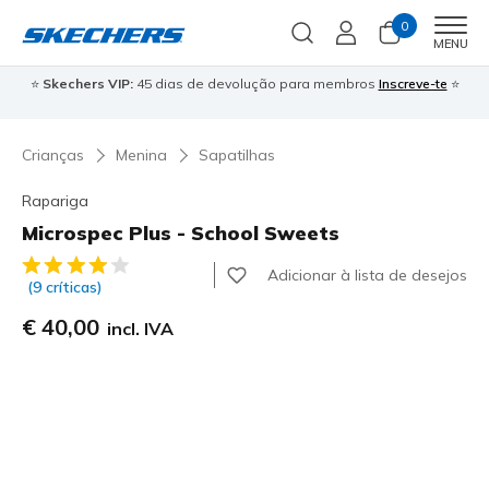
0
Men
MENU
⭐
Skechers VIP:
45 dias de devolução para membros
Inscreve-te
⭐

Crianças
Menina
Sapatilhas
Rapariga
Microspec Plus - School Sweets
4$2 de 5 – Classificação do cliente
Adicionar à lista de desejos
(9 críticas)
€ 40,00
incl. IVA