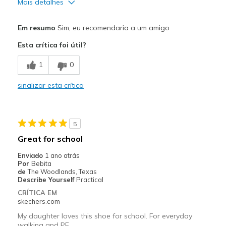
Mais detalhes
Prós
Em resumo
Sim, eu recomendaria a um amigo
Comfortable
Esta crítica foi útil?
Durable
1
0
Melhores utilizações
sinalizar esta crítica
Going Out
Width
Feels true to width
5
Sizing
Feels true to size
Great for school
View On Shoes
Shoes are for Wearing
Enviado
1 ano atrás
Por
Bebita
de
The Woodlands, Texas
Describe Yourself
Practical
CRÍTICA EM
skechers.com
My daughter loves this shoe for school. For everyday
walking and PE.