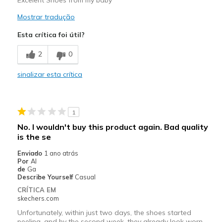
Mostrar tradução
Esta crítica foi útil?
2
0
sinalizar esta crítica
1
No. I wouldn't buy this product again. Bad quality
is the se
Enviado
1 ano atrás
Por
Al
de
Ga
Describe Yourself
Casual
CRÍTICA EM
skechers.com
Unfortunately, within just two days, the shoes started
peeling, and by the second week, they already look worn