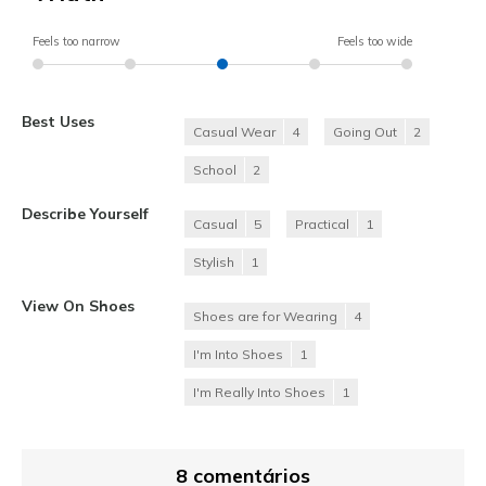
Feels too narrow
Feels too wide
Best Uses
Casual Wear
4
Going Out
2
School
2
Describe Yourself
Casual
5
Practical
1
Stylish
1
View On Shoes
Shoes are for Wearing
4
I'm Into Shoes
1
I'm Really Into Shoes
1
8 comentários