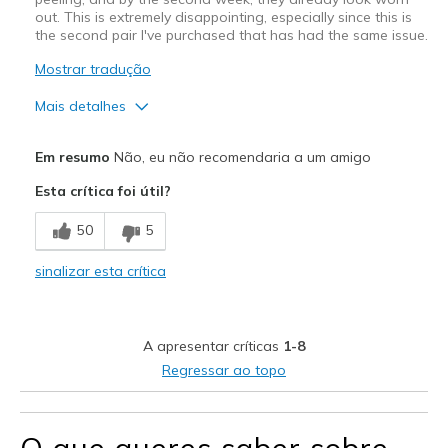
out. This is extremely disappointing, especially since this is
the second pair I've purchased that has had the same issue.
Mostrar tradução
Mais detalhes
Prós
Em resumo
Não, eu não recomendaria a um amigo
Comfortable
Esta crítica foi útil?
Poor quality on the shoes
50
5
Contras
sinalizar esta crítica
Poor Quality
View On Shoes
I'm Really Into Shoes
A apresentar críticas
1-8
Regressar ao topo
O que queres saber sobre