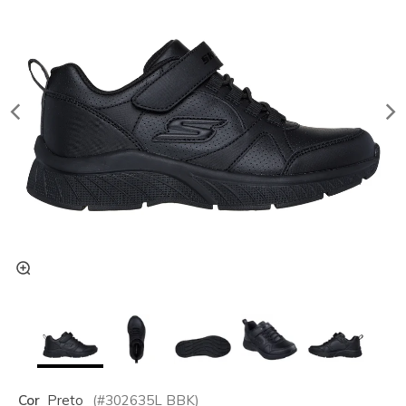
Cor
Preto
(#
302635L
BBK
)