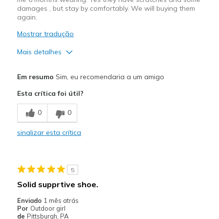
damages , but stay by comfortably. We will buying them
again.
Mostrar tradução
Mais detalhes
Prós
Em resumo
Sim, eu recomendaria a um amigo
Comfortable
Esta crítica foi útil?
Contras
0
0
Need Break In
sinalizar esta crítica
Melhores utilizações
School
5
Width
Feels true to width
Solid supprtive shoe.
Sizing
Feels true to size
Enviado
1 mês atrás
View On Shoes
Shoes are for Wearing
Por
Outdoor girl
de
Pittsburgh, PA