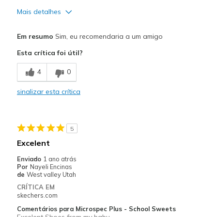
Mais detalhes
Prós
Em resumo
Sim, eu recomendaria a um amigo
Breathe Well
Esta crítica foi útil?
Comfortable
4
0
Melhores utilizações
sinalizar esta crítica
Casual Wear
School
5
Width
Feels true to width
Excelent
Sizing
Feels true to size
Enviado
1 ano atrás
View On Shoes
I'm Into Shoes
Por
Nayeli Encinas
de
West valley Utah
CRÍTICA EM
skechers.com
Comentários para Microspec Plus - School Sweets
Excelent Shoes from my baby