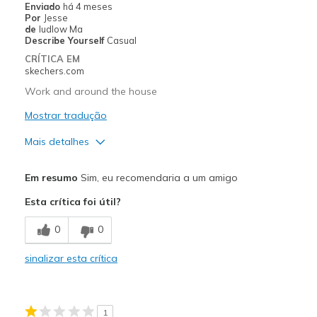
Enviado
há 4 meses
Por
Jesse
de
ludlow Ma
Describe Yourself
Casual
CRÍTICA EM
skechers.com
Work and around the house
Mostrar tradução
Mais detalhes
Prós
Em resumo
Sim, eu recomendaria a um amigo
Attractive Design
Esta crítica foi útil?
Comfortable
0
0
Stylish
sinalizar esta crítica
Melhores utilizações
Casual Wear
1