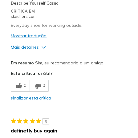
Describe Yourself
Casual
CRÍTICA EM
skechers.com
Everyday shoe for working outside.
Mostrar tradução
Mais detalhes
Prós
Em resumo
Sim, eu recomendaria a um amigo
Durable
Esta crítica foi útil?
Melhores utilizações
0
0
Casual Wear
sinalizar esta crítica
Width
Feels true to width
Sizing
Feels true to size
View On Shoes
Shoes are for Wearing
5
definetly buy again