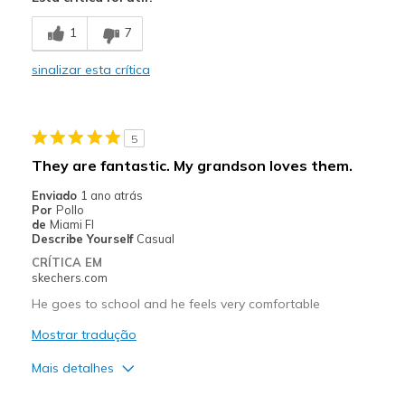
Casual Wear
1
7
Going Out
sinalizar esta crítica
Width
Feels too wide
Sizing
Feels full size too big
5
They are fantastic. My grandson loves them.
Enviado
1 ano atrás
Por
Pollo
de
Miami Fl
Describe Yourself
Casual
CRÍTICA EM
skechers.com
He goes to school and he feels very comfortable
Mostrar tradução
Mais detalhes
Prós