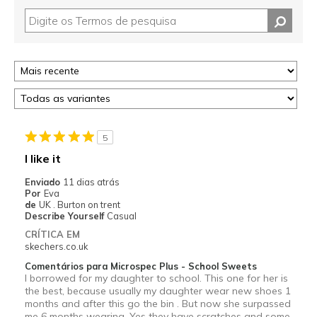
5
I like it
Enviado
11 dias atrás
Por
Eva
de
UK . Burton on trent
Describe Yourself
Casual
CRÍTICA EM
skechers.co.uk
Comentários para Microspec Plus - School Sweets
I borrowed for my daughter to school. This one for her is
the best, because usually my daughter wear new shoes 1
months and after this go the bin . But now she surpassed
me 6 months wearing. Yes they have scratches and some