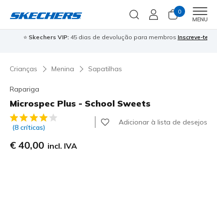
0
Men
MENU
⭐
Skechers VIP:
45 dias de devolução para membros
Inscreve-te
⭐

Crianças
Menina
Sapatilhas
Rapariga
Microspec Plus - School Sweets
4$6 de 5 – Classificação do cliente
Adicionar à lista de desejos
(8 críticas)
€ 40,00
incl. IVA