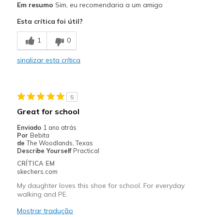
Em resumo
Sim, eu recomendaria a um amigo
Comfortable
Esta crítica foi útil?
Durable
1
0
Melhores utilizações
sinalizar esta crítica
Going Out
Width
Feels true to width
5
Sizing
Feels true to size
Great for school
View On Shoes
Shoes are for Wearing
Enviado
1 ano atrás
Por
Bebita
de
The Woodlands, Texas
Describe Yourself
Practical
CRÍTICA EM
skechers.com
My daughter loves this shoe for school. For everyday
walking and PE.
Mostrar tradução