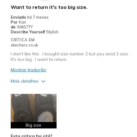
Width
Feels true to width
Want to return it's too big size.
Sizing
Feels true to size
Enviado
há 7 meses
View On Shoes
Shoes are for Wearing
Por
Kan
de
WA57TY
Describe Yourself
Stylish
CRÍTICA EM
skechers.co.uk
I don't like this . I bought size number 2 but you send 3 size .
It's too big . I want to return .
Mostrar tradução
Mais detalhes
Prós
Attractive Design
Contras
Wear Out Quickly
Big size
Esta crítica foi útil?
Melhores utilizações