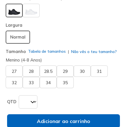
selecionado
Largura
Normal
Tamanho
Tabela de tamanhos
Não vês o teu tamanho?
Menino (4-8 Anos)
27
28
28.5
29
30
31
32
33
34
35
QTD
Adicionar ao carrinho