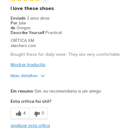
I love these shoes
Enviado
2 anos atras
Por
Julie
de
Oregon
Describe Yourself
Practical
CRÍTICA EM
skechers.com
Bought these for daily wear. They are very comfortable.
Mostrar tradução
Mais detalhes
Prós
Em resumo
Sim, eu recomendaria a um amigo
Attractive Design
Esta crítica foi útil?
Breathe Well
4
0
Comfortable
sinalizar esta crítica
Durable