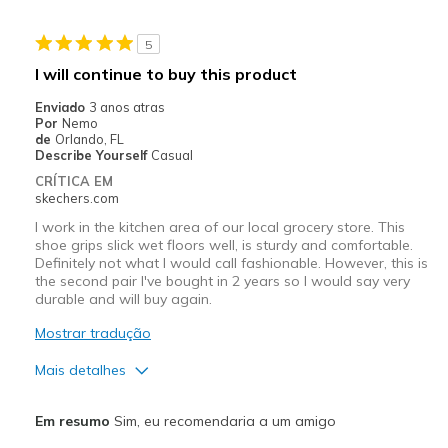
Stylish
5
Melhores utilizações
I will continue to buy this product
Daily wear in the rain
Enviado
3 anos atras
Por
Nemo
Width
Feels true to width
de
Orlando, FL
Describe Yourself
Casual
Sizing
Feels true to size
CRÍTICA EM
skechers.com
I work in the kitchen area of our local grocery store. This
shoe grips slick wet floors well, is sturdy and comfortable.
Definitely not what I would call fashionable. However, this is
the second pair I've bought in 2 years so I would say very
durable and will buy again.
Mostrar tradução
Mais detalhes
Prós
Em resumo
Sim, eu recomendaria a um amigo
Comfortable