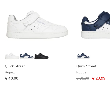
Quick Street
Quick Street
Rapaz
Rapaz
Preço com descont
para
€ 40,00
€ 35,00
€ 23,99