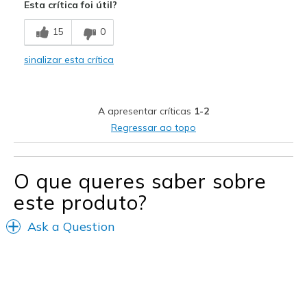
Esta crítica foi útil?
Width
Feels true to width
15
0
Sizing
Feels true to size
View On Shoes
Shoes are for Wearing
sinalizar esta crítica
A apresentar críticas
1-2
Regressar ao topo
O que queres saber sobre
este produto?
Ask a Question