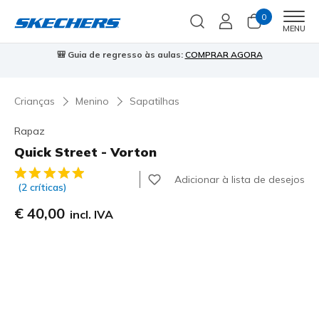
0
Men
MENU
⭐
Skechers VIP:
45 dias de devolução para membros
Inscreve-te
⭐

Crianças
Menino
Sapatilhas
Rapaz
Quick Street - Vorton
3$4 de 5 – Classificação do cliente
Adicionar à lista de desejos
(2 críticas)
€ 40,00
incl. IVA