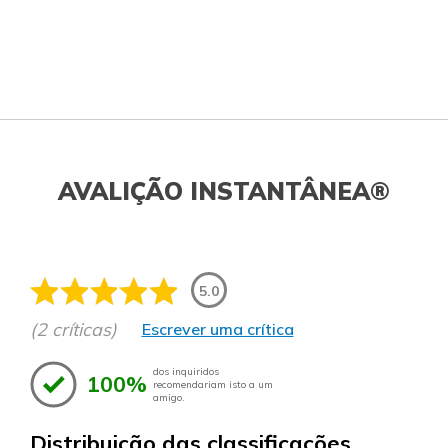
AVALIÇÃO INSTANTÂNEA®
5.0
(2 críticas)
Escrever uma crítica
dos inquiridos
100%
recomendariam isto a um
amigo.
Distribuição das classificações