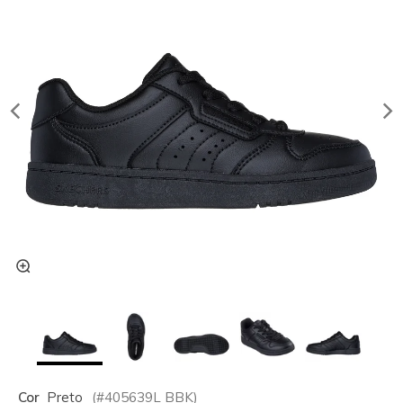
Cor
Preto
(#
405639L
BBK
)