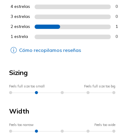
4 estrelas
0
3 estrelas
0
2 estrelas
1
1 estrela
0
Cómo recopilamos reseñas
Sizing
Feels full size too small
Feels full size too big
Width
Feels too narrow
Feels too wide