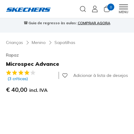
0
Men
MENU
⭐
Skechers VIP:
45 dias de devolução para membros
Inscreve-te
⭐

Crianças
Menino
Sapatilhas
Rapaz
Microspec Advance
4$9 de 5 – Classificação do cliente
Adicionar à lista de desejos
(3 críticas)
€ 40,00
incl. IVA