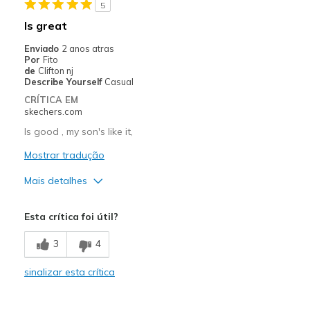
5
Width
Feels too narrow
Is great
Sizing
Feels full size too small
Enviado
2 anos atras
View On Shoes
Shoes are for Wearing
Por
Fito
de
Clifton nj
Describe Yourself
Casual
CRÍTICA EM
skechers.com
Is good , my son's like it,
Mostrar tradução
Mais detalhes
Prós
Esta crítica foi útil?
Attractive Design
3
4
Comfortable
sinalizar esta crítica
Melhores utilizações
Casual Wear