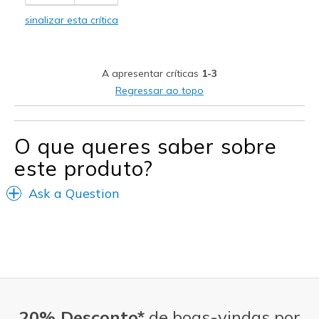
Comfortable
sinalizar esta crítica
Melhores utilizações
Casual Wear
A apresentar críticas
1-3
Width
Feels true to width
Regressar ao topo
Sizing
Feels true to size
View On Shoes
Shoes are for Wearing
O que queres saber sobre
este produto?
Ask a Question
20% Desconto*
de boas-vindas por