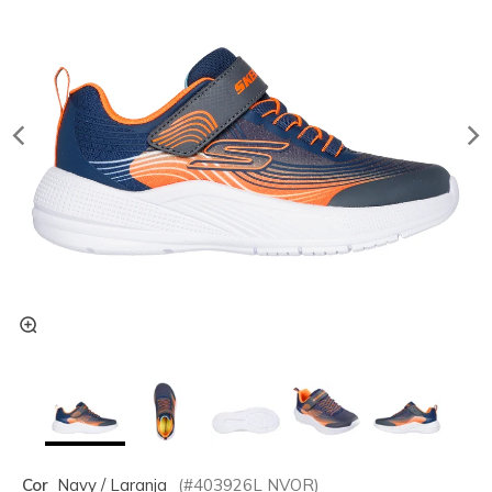
Cor
Navy / Laranja
(#
403926L
NVOR
)