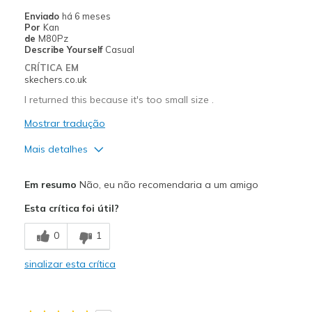
Enviado
há 6 meses
Por
Kan
de
M80Pz
Describe Yourself
Casual
CRÍTICA EM
skechers.co.uk
I returned this because it's too small size .
Mostrar tradução
Mais detalhes
Prós
Em resumo
Não, eu não recomendaria a um amigo
Stylish
Esta crítica foi útil?
Contras
0
1
Need Break In
sinalizar esta crítica
Melhores utilizações
Casual Wear