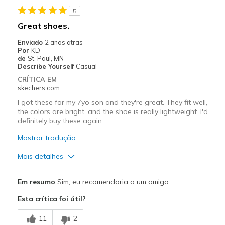
5
Width
Feels true to width
Great shoes.
Sizing
Feels true to size
Enviado
2 anos atras
Por
KD
de
St. Paul, MN
Describe Yourself
Casual
CRÍTICA EM
skechers.com
I got these for my 7yo son and they're great. They fit well,
the colors are bright, and the shoe is really lightweight. I'd
definitely buy these again.
Mostrar tradução
Mais detalhes
Prós
Em resumo
Sim, eu recomendaria a um amigo
Attractive Design
Esta crítica foi útil?
Breathe Well
11
2