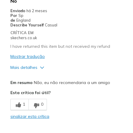
No
Sizing
Feels full size too big
Enviado
há 2 meses
View On Shoes
Shoes are for Wearing
Por
Sp
de
England
Describe Yourself
Casual
CRÍTICA EM
skechers.co.uk
I have returned this item but not received my refund
Mostrar tradução
Mais detalhes
Prós
Em resumo
Não, eu não recomendaria a um amigo
Comfortable
Esta crítica foi útil?
Melhores utilizações
1
0
Casual Wear
sinalizar esta crítica
Width
Feels too wide
Sizing
Feels full size too big