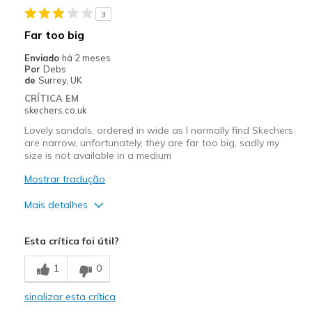
3
Far too big
Enviado
há 2 meses
Por
Debs
de
Surrey, UK
CRÍTICA EM
skechers.co.uk
Lovely sandals, ordered in wide as I normally find Skechers
are narrow, unfortunately, they are far too big, sadly my
size is not available in a medium
Mostrar tradução
Mais detalhes
Prós
Esta crítica foi útil?
Attractive Design
1
0
Comfortable
sinalizar esta crítica
Melhores utilizações