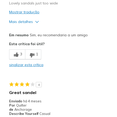
Lovely sandals just too wide
Mostrar tradução
Mais detalhes
Prós
Em resumo
Sim, eu recomendaria a um amigo
Attractive Design
Esta crítica foi útil?
Comfortable
3
1
Stylish
sinalizar esta crítica
Melhores utilizações
Casual Wear
4
Special Occasions
Great sandel
Width
Feels too wide
Enviado
há 4 meses
Por
Quilter
Sizing
Feels half size too big
de
Anchorage
Describe Yourself
Casual