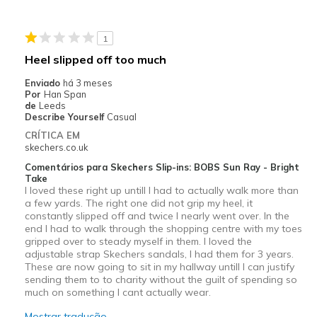
Casual Wear
1
Travel
Heel slipped off too much
Width
Feels too wide
Enviado
há 3 meses
Sizing
Feels full size too big
Por
Han Span
de
Leeds
Describe Yourself
Casual
CRÍTICA EM
skechers.co.uk
Comentários para Skechers Slip-ins: BOBS Sun Ray - Bright
Take
I loved these right up untill I had to actually walk more than
a few yards. The right one did not grip my heel, it
constantly slipped off and twice I nearly went over. In the
end I had to walk through the shopping centre with my toes
gripped over to steady myself in them. I loved the
adjustable strap Skechers sandals, I had them for 3 years.
These are now going to sit in my hallway untill I can justify
sending them to to charity without the guilt of spending so
much on something I cant actually wear.
Mostrar tradução