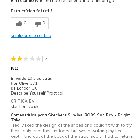
Em resumo
Não, eu não recomendaria a um amigo
Esta crítica foi útil?
0
0
sinalizar esta crítica
2
NO
Enviado
10 dias atrás
Por
Oliver371
de
London UK
Describe Yourself
Practical
CRÍTICA EM
skechers.co.uk
Comentários para Skechers Slip-ins: BOBS Sun Ray - Bright
Take
I really liked the design of the shoes and couldn't with to try
them. only tried them indoors, but when walking my heel
kept lifting out of the back of the strap. sadly I had to return