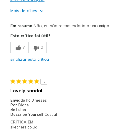
Mais detalhes
Prós
Em resumo
Não, eu não recomendaria a um amigo
Attractive Design
Esta crítica foi útil?
Stylish
7
0
Contras
sinalizar esta crítica
Cant keep on my feet
Poor Cushioning
5
Melhores utilizações
Lovely sandal
Casual Wear
Enviado
há 3 meses
Por
Diane
Width
Feels true to width
de
Luton
Describe Yourself
Casual
Sizing
Feels full size too big
CRÍTICA EM
View On Shoes
Shoes are for Wearing
skechers.co.uk