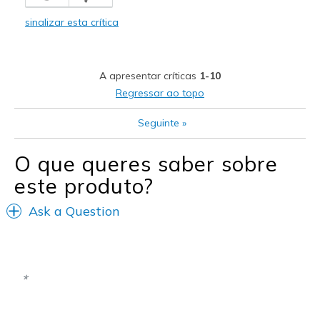
Stylish
sinalizar esta crítica
Melhores utilizações
Casual Wear
A apresentar críticas
1-10
Width
Feels true to width
Regressar ao topo
Sizing
Feels half size too big
Seguinte
»
View On Shoes
Shoes are for Wearing
O que queres saber sobre
este produto?
Ask a Question