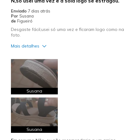
N,só usei uma vez e a sola logo se estragou.
Enviado
7 dias atrás
Por
Susana
de
Figueiró
Desgaste fácil,usei só uma vez e ficaram logo como na
foto.
Mais detalhes
Contras
Desgastam-se facilmente
Má qualidade
Susana
Susana