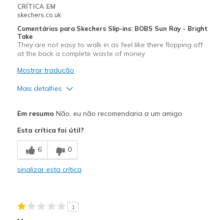
CRÍTICA EM
skechers.co.uk
Comentários para Skechers Slip-ins: BOBS Sun Ray - Bright
Take
They are not easy to walk in as feel like there flopping off
at the back a complete waste of money
Mostrar tradução
Mais detalhes
Prós
Em resumo
Não, eu não recomendaria a um amigo
Comfortable
Esta crítica foi útil?
Contras
6
0
That slip up and down at the back very hard to k
sinalizar esta crítica
Melhores utilizações
Casual Wear
1
Width
Feels true to width