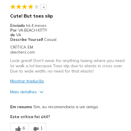
Contras
4
Need Break In
Cute! But toes slip
Melhores utilizações
Enviado
há 4 meses
Por
VA BEACH KITTY
Casual Wear
de
VA
Describe Yourself
Casual
Going Out
CRÍTICA EM
skechers.com
Special Occasions
Look great! Don't wear for anything taxing where you need
to walk a lot because Toes slip due to elastic in cross over.
Width
Feels too narrow
Due to wide width, no need for that elastic!
Sizing
Feels half size too small
Mostrar tradução
View On Shoes
Shoes are for Wearing
Mais detalhes
Prós
Em resumo
Sim, eu recomendaria a um amigo
Attractive Design
Esta crítica foi útil?
Breathe Well
6
1