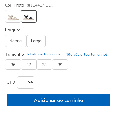
Cor
Preto
(#
114417
BLK
)
selecionado
Largura
Normal
Largo
Tamanho
Tabela de tamanhos
Não vês o teu tamanho?
36
37
38
39
QTD
Adicionar ao carrinho