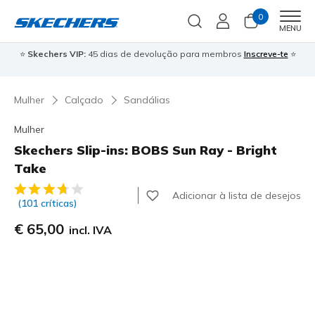
0
Men
MENU
⭐
Skechers VIP:
45 dias de devolução para membros
Inscreve-te
⭐

Mulher
Calçado
Sandálias
Mulher
Skechers Slip-ins: BOBS Sun Ray - Bright
Take
3$9 de 5 – Classificação do cliente
Adicionar à lista de desejos
(101 críticas)
€ 65,00
incl. IVA