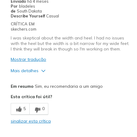
Enviado
há 4 meses
Por
bladeles
de
South Dakota
Describe Yourself
Casual
CRÍTICA EM
skechers.com
I was skeptical about the width and heel. I had no issues
with the heel but the width is a bit narrow for my wide feet.
I think they will break in though so I'm working on them.
Mostrar tradução
Mais detalhes
Prós
Em resumo
Sim, eu recomendaria a um amigo
Attractive Design
Esta crítica foi útil?
Breathe Well
5
0
Comfortable
sinalizar esta crítica
Stylish