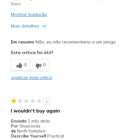
them
Mostrar tradução
Mais detalhes
Prós
Em resumo
Não, eu não recomendaria a um amigo
Attractive Design
Esta crítica foi útil?
Comfortable
0
0
Melhores utilizações
sinalizar esta crítica
Casual Wear
Travel
1
Width
Feels true to width
I wouldn't buy again
Sizing
Feels half size too big
Enviado
1 mês atrás
View On Shoes
I'm Into Shoes
Por
Shazronda
de
North Yorkshire
Describe Yourself
Practical