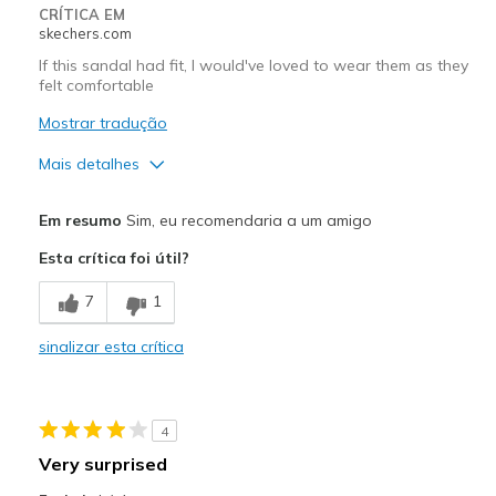
CRÍTICA EM
skechers.com
If this sandal had fit, I would've loved to wear them as they
felt comfortable
Mostrar tradução
Mais detalhes
Prós
Em resumo
Sim, eu recomendaria a um amigo
Comfortable
Esta crítica foi útil?
Melhores utilizações
7
1
Travel
sinalizar esta crítica
Width
Feels true to width
Sizing
Feels full size too big
View On Shoes
Shoes are for Wearing
4
Very surprised