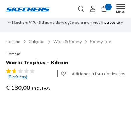
0
Men
MENU
⭐
Skechers VIP:
45 dias de devolução para membros
Inscreve-te
⭐

Homem
Calçado
Work & Safety
Safety Toe
Homem
Work: Trophus - Kilram
4$5 de 5 – Classificação do cliente
Adicionar à lista de desejos
(8 críticas)
€ 130,00
incl. IVA