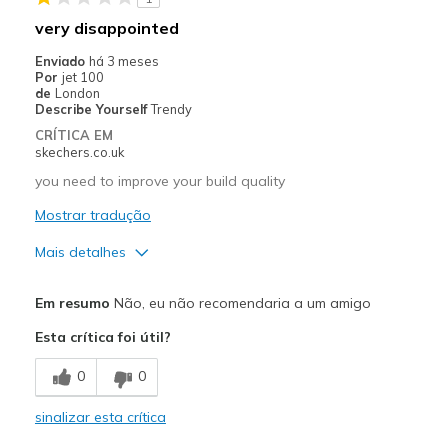
very disappointed
Enviado
há 3 meses
Por
jet 100
de
London
Describe Yourself
Trendy
CRÍTICA EM
skechers.co.uk
you need to improve your build quality
Mostrar tradução
Mais detalhes
Prós
Em resumo
Não, eu não recomendaria a um amigo
Comfortable
Esta crítica foi útil?
Contras
0
0
Poor Quality
sinalizar esta crítica
fell apart !!!! on first ware