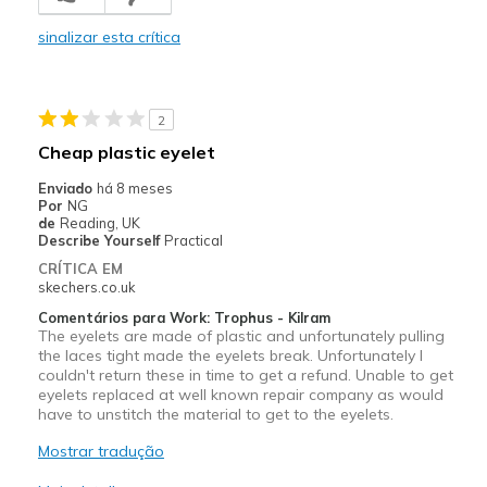
Poor Quality
sinalizar esta crítica
Wear Out Quickly
2
Cheap plastic eyelet
Enviado
há 8 meses
Por
NG
de
Reading, UK
Describe Yourself
Practical
CRÍTICA EM
skechers.co.uk
Comentários para Work: Trophus - Kilram
The eyelets are made of plastic and unfortunately pulling
the laces tight made the eyelets break. Unfortunately I
couldn't return these in time to get a refund. Unable to get
eyelets replaced at well known repair company as would
have to unstitch the material to get to the eyelets.
Mostrar tradução