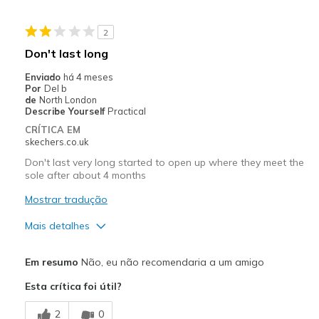
Melhores utilizações
2
didn't get to used them
Don't last long
Width
Feels true to width
Enviado
há 4 meses
Sizing
Feels true to size
Por
Del b
de
North London
View On Shoes
I'm Really Into Shoes
Describe Yourself
Practical
CRÍTICA EM
skechers.co.uk
Don't last very long started to open up where they meet the
sole after about 4 months
Mostrar tradução
Mais detalhes
Prós
Em resumo
Não, eu não recomendaria a um amigo
Attractive Design
Esta crítica foi útil?
Contras
2
0