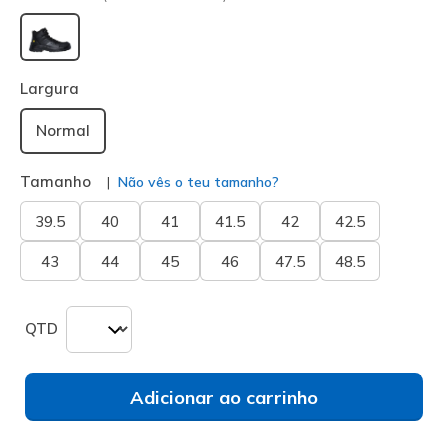
selecionado
Largura
Normal
Tamanho
Não vês o teu tamanho?
39.5
40
41
41.5
42
42.5
43
44
45
46
47.5
48.5
QTD
Adicionar ao carrinho