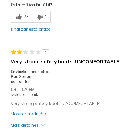
Sizing
Feels true to size
Esta crítica foi útil?
View On Shoes
I'm Into Shoes
27
1
sinalizar esta crítica
2
Very strong safety boots. UNCOMFORTABLE!
Enviado
2 anos atras
Por
Stefan
de
London
CRÍTICA EM
skechers.co.uk
Very strong safety boots. UNCOMFORTABLE!
Mostrar tradução
Mais detalhes
Sizing
Feels true to size