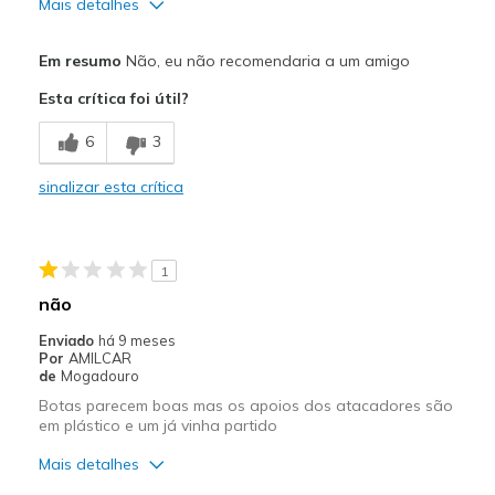
Mais detalhes
Contras
Em resumo
Não, eu não recomendaria a um amigo
Poor Quality
Esta crítica foi útil?
Width
Feels true to width
6
3
View On Shoes
Shoes are for Wearing
sinalizar esta crítica
1
não
Enviado
há 9 meses
Por
AMILCAR
de
Mogadouro
Botas parecem boas mas os apoios dos atacadores são
em plástico e um já vinha partido
Mais detalhes