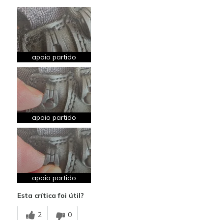
Contras
Má qualidade
má qualidade dos apoios dos atacadores
apoio partido
apoio partido
apoio partido
Esta crítica foi útil?
2
0