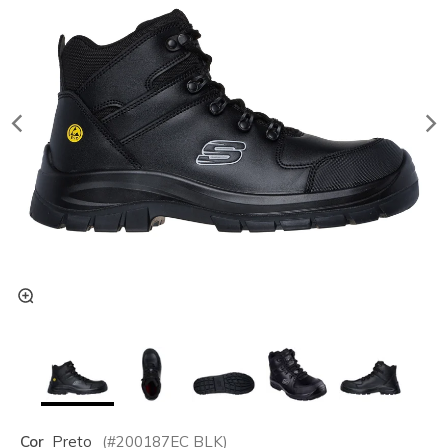
Cor
Preto
(#
200187EC
BLK
)