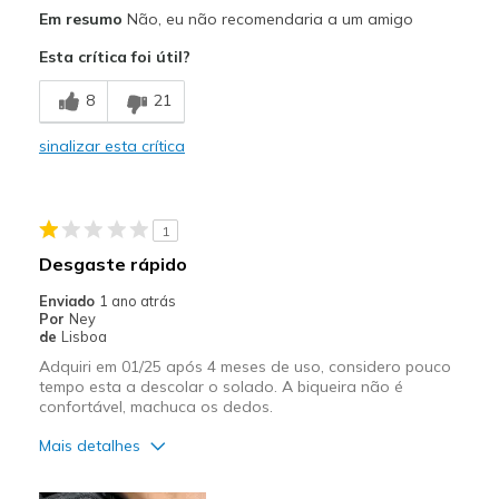
Prós
Em resumo
Não, eu não recomendaria a um amigo
Durable
Esta crítica foi útil?
Contras
8
21
Too large and heavy
sinalizar esta crítica
Melhores utilizações
Work
1
Width
Feels too wide
Desgaste rápido
Sizing
Feels full size too big
Enviado
1 ano atrás
View On Shoes
I'm Really Into Shoes
Por
Ney
de
Lisboa
Adquiri em 01/25 após 4 meses de uso, considero pouco
tempo esta a descolar o solado. A biqueira não é
confortável, machuca os dedos.
Mais detalhes
Contras