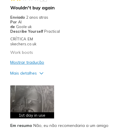
Wouldn't buy again
Enviado
2 anos atras
Por
Al
de
Goole uk
Describe Yourself
Practical
CRÍTICA EM
skechers.co.uk
Work boots
Mostrar tradução
Mais detalhes
Prós
Attractive Design
Contras
Poor Quality
1st day in use
Em resumo
Não, eu não recomendaria a um amigo
Width
Feels true to width