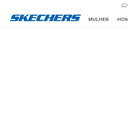
MULHER
HO
Homem
Calçado
Work & Safety