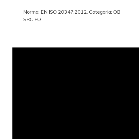
Norma: EN ISO 20347:2012, Categoria: OB
SRC FO