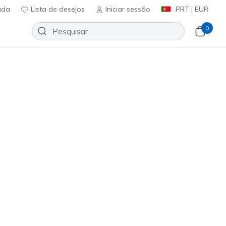
uda
Lista de desejos
Iniciar sessão
PRT | EUR
0
-Resistant Relaxed Fit: Nampa
Adicionar à lista de desejos
10 críticas)
ificação do cliente
ncl. IVA
156EC
BLK
)