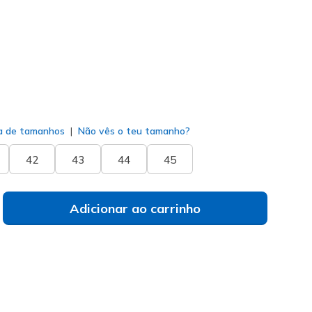
do
a de tamanhos
Não vês o teu tamanho?
42
43
44
45
Adicionar ao carrinho