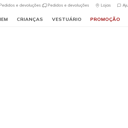
Pedidos e devoluções
Pedidos e devoluções
Lojas
Aj
MEM
CRIANÇAS
VESTUÁRIO
PROMOÇÃO
⭐
Skechers VIP:
45 dias de devolução para membros
Inscreve-te
⭐
Homem
Work Slip
(
3$5 de 5 – Class
€ 70,00
i
Cor
Preto
(#
77