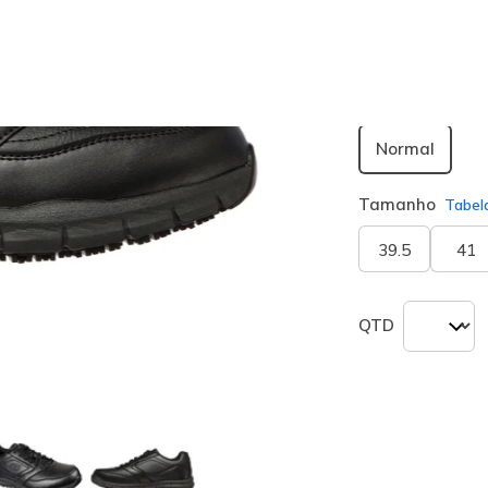
seleciona
Largura
Normal
Tamanho
Tabel
39.5
41
QTD