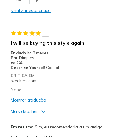
Durable
sinalizar esta crítica
Stylish
Contras
5
Wish that I did not have to tie them.
I will be buying this style again
Melhores utilizações
Enviado
há 2 meses
Por
Dimples
Casual Wear
de
GA
Describe Yourself
Casual
Width
Feels true to width
CRÍTICA EM
Sizing
Feels true to size
skechers.com
View On Shoes
Shoes are for Wearing
None
Mostrar tradução
Mais detalhes
Prós
Em resumo
Sim, eu recomendaria a um amigo
Attractive Design