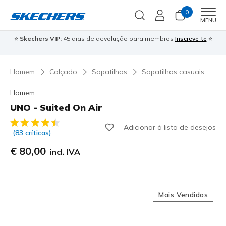
0
Men
MENU
⭐
Skechers VIP:
45 dias de devolução para membros
Inscreve-te
⭐

Homem
Calçado
Sapatilhas
Sapatilhas casuais
Homem
UNO - Suited On Air
3$6 de 5 – Classificação do cliente
Adicionar à lista de desejos
(83 críticas)
€ 80,00
incl. IVA
Mais Vendidos