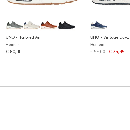
UNO - Tailored Air
UNO - Vintage Dayz
Homem
Homem
Preço com descont
para
€ 80,00
€ 95,00
€ 75,99