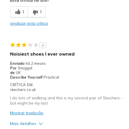
Esta crítica foi útil?
Breathe Well
1
1
Comfortable
sinalizar esta crítica
Durable
Melhores utilizações
3
Casual Wear
Noisiest shoes I ever owned
Going Out
Enviado
há 2 meses
Por
Smiggal
Travel
de
UK
Describe Yourself
Practical
Width
Feels true to width
CRÍTICA EM
skechers.co.uk
Sizing
Feels true to size
View On Shoes
Shoes are for Wearing
I do lots of walking and this is my second pair of Skechers -
but might be my last.
Mostrar tradução
Mais detalhes