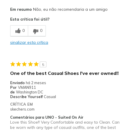
Prós
Em resumo
Não, eu não recomendaria a um amigo
Comfortable
Esta crítica foi útil?
Melhores utilizações
0
0
Casual Wear
sinalizar esta crítica
Width
Feels true to width
Sizing
Feels true to size
View On Shoes
Shoes are for Wearing
5
One of the best Casual Shoes I've ever owned!!
Enviado
há 2 meses
Por
VMAN911
de
Washington DC
Describe Yourself
Casual
CRÍTICA EM
skechers.com
Comentários para UNO - Suited On Air
Love this Shoe!! Very Comfortable and easy to Clean. Can
be worn with any type of casual outfits, one of the best