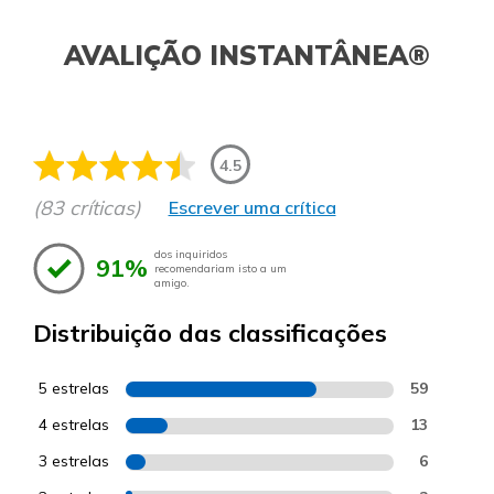
AVALIÇÃO INSTANTÂNEA®
4.5
(83 críticas)
Escrever uma crítica
dos inquiridos
91%
recomendariam isto a um
amigo.
Distribuição das classificações
5 estrelas
59
4 estrelas
13
3 estrelas
6