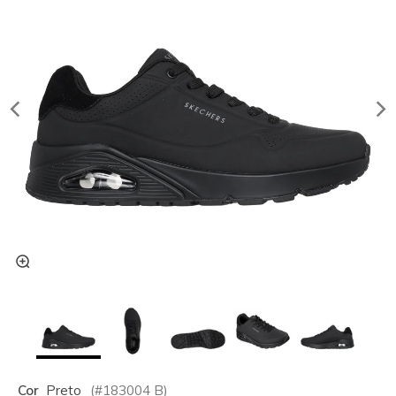
Cor
Preto
(#
183004
B
)