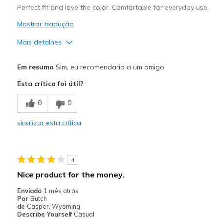
Perfect fit and love the color. Comfortable for everyday use.
Mostrar tradução
Mais detalhes
Prós
Em resumo
Sim, eu recomendaria a um amigo
Attractive Design
Esta crítica foi útil?
Breathe Well
0
0
Comfortable
sinalizar esta crítica
Durable
Stylish
4
Melhores utilizações
Nice product for the money.
Casual Wear
Enviado
1 mês atrás
Por
Butch
Going Out
de
Casper, Wyoming
Describe Yourself
Casual