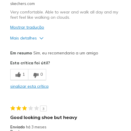
skechers.com
Very comfortable. Able to wear and walk all day and my
feet feel like walking on clouds.
Mostrar tradução
Mais detalhes
Prós
Em resumo
Sim, eu recomendaria a um amigo
Comfortable
Esta crítica foi útil?
Melhores utilizações
1
0
Casual Wear
sinalizar esta crítica
Travel
Width
Feels true to width
3
Sizing
Feels true to size
Good looking shoe but heavy
View On Shoes
I'm Into Shoes
Enviado
há 3 meses