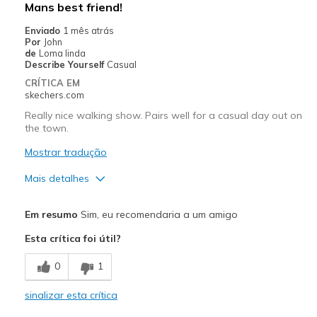
Mans best friend!
Melhores utilizações
Enviado
1 mês atrás
Por
John
Casual Wear
de
Loma linda
Describe Yourself
Casual
Width
Feels true to width
CRÍTICA EM
Sizing
Feels true to size
skechers.com
View On Shoes
Shoes are for Wearing
Really nice walking show. Pairs well for a casual day out on
the town.
Mostrar tradução
Mais detalhes
Prós
Em resumo
Sim, eu recomendaria a um amigo
Attractive Design
Esta crítica foi útil?
Breathe Well
0
1
Comfortable
sinalizar esta crítica
Durable