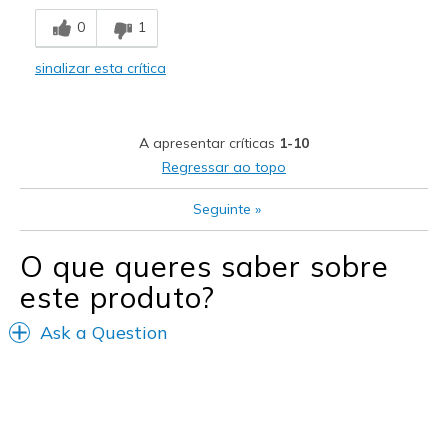
Breathe Well
0
1
Comfortable
sinalizar esta crítica
Durable
Stylish
A apresentar críticas
1-10
Melhores utilizações
Regressar ao topo
Casual Wear
Seguinte
»
Width
Feels too wide
O que queres saber sobre
Sizing
Feels true to size
este produto?
View On Shoes
Shoes are for Wearing
Ask a Question