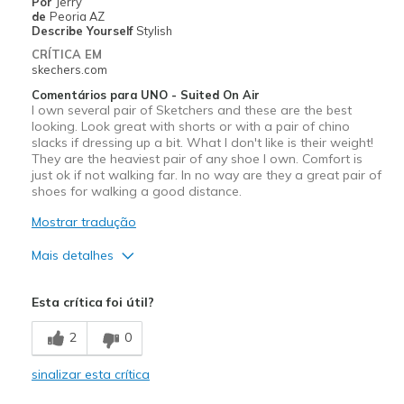
Por
Jerry
de
Peoria AZ
Describe Yourself
Stylish
CRÍTICA EM
skechers.com
Comentários para UNO - Suited On Air
I own several pair of Sketchers and these are the best
looking. Look great with shorts or with a pair of chino
slacks if dressing up a bit. What I don't like is their weight!
They are the heaviest pair of any shoe I own. Comfort is
just ok if not walking far. In no way are they a great pair of
shoes for walking a good distance.
Mostrar tradução
Mais detalhes
Prós
Esta crítica foi útil?
Attractive Design
2
0
Melhores utilizações
sinalizar esta crítica
Casual Wear