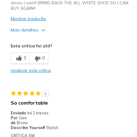
shoes I own!! BRING BACK THE ALL WHITE SHOE SO I CAN
BUY AGAIN!!
Mostrar tradução
Mais detalhes
Prós
Esta crítica foi útil?
Attractive Design
3
0
Comfortable
sinalizar esta crítica
Durable
Melhores utilizações
5
Casual Wear
So comfortable
Going Out
Enviado
há 2 meses
Por
Gee
Width
Feels true to width
de
Bronx
Describe Yourself
Stylish
Sizing
Feels true to size
CRÍTICA EM