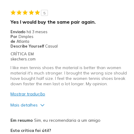
Going Out
5
Special Occasions
Yes I would buy the same pair again.
Width
Feels true to width
Enviado
há 3 meses
Sizing
Feels true to size
Por
Dimples
de
Atlanta
Describe Yourself
Casual
CRÍTICA EM
skechers.com
I like men tennis shoes the material is better than women
material it's much stronger. I brought the wrong size should
have bought half size. I feel the women tennis shoes break
down faster the men last a lot longer. My opinion.
Mostrar tradução
Mais detalhes
Prós
Em resumo
Sim, eu recomendaria a um amigo
Attractive Design
Esta crítica foi útil?