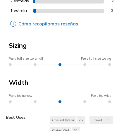
2 estrelas
2
1 estrela
3
Cómo recopilamos reseñas
Sizing
Feels full size too small
Feels full size too big
Width
Feels too narrow
Feels too wide
Best Uses
Casual Wear
75
Travel
33
Going Out
31