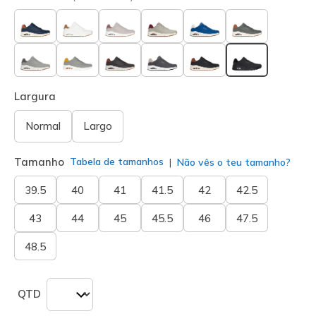
selecionado
Largura
Normal
Largo
Tamanho
Tabela de tamanhos
Não vês o teu tamanho?
39.5
40
41
41.5
42
42.5
43
44
45
45.5
46
47.5
48.5
QTD