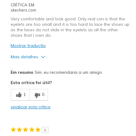
Travel
CRÍTICA EM
skechers.com
Width
Feels true to width
Very comfortable and look good. Only real con is that the
Sizing
Feels true to size
eyelets are too small and it is too hard to lace the shoes up
as the laces do not slide in the eyelets as all the other
View On Shoes
Shoes are for Wearing
shoes that I own do.
Mostrar tradução
Mais detalhes
Prós
Em resumo
Sim, eu recomendaria a um amigo
Attractive Design
Esta crítica foi útil?
Comfortable
1
0
Stylish
sinalizar esta crítica
Contras
Eyelets are a bit too small for the flat laces.
5
Or, round laces are needed.