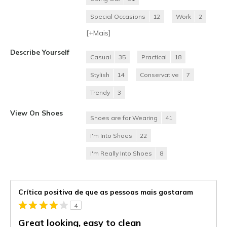
Special Occasions
12
Work
2
[+
Mais
]
Describe Yourself
Casual
35
Practical
18
Stylish
14
Conservative
7
Trendy
3
View On Shoes
Shoes are for Wearing
41
I'm Into Shoes
22
I'm Really Into Shoes
8
Crítica positiva de que as pessoas mais gostaram
4
Great looking, easy to clean