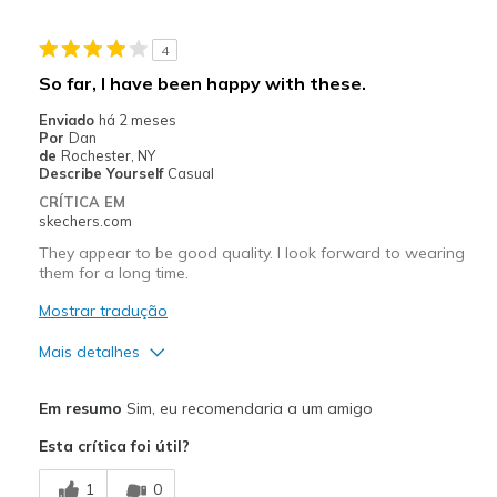
Stylish
4
Melhores utilizações
So far, I have been happy with these.
Casual Wear
Enviado
há 2 meses
Por
Dan
Travel
de
Rochester, NY
Describe Yourself
Casual
Width
Feels true to width
CRÍTICA EM
skechers.com
Sizing
Feels true to size
They appear to be good quality. I look forward to wearing
them for a long time.
Mostrar tradução
Mais detalhes
Prós
Em resumo
Sim, eu recomendaria a um amigo
Attractive Design
Esta crítica foi útil?
Comfortable
1
0