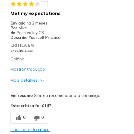
4
Met my expectations
Enviado
há 2 meses
Por
Mike
de
Penn Valley CS
Describe Yourself
Practical
CRÍTICA EM
skechers.com
Golfing
Mostrar tradução
Mais detalhes
Prós
Em resumo
Sim, eu recomendaria a um amigo
Comfortable
Esta crítica foi útil?
Width
Feels true to width
0
0
Sizing
Feels half size too big
View On Shoes
Shoes are for Wearing
sinalizar esta crítica