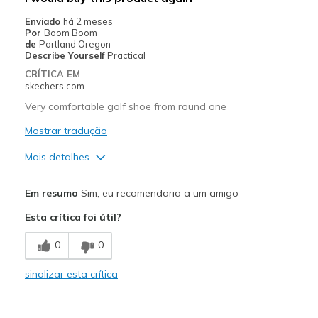
Enviado
há 2 meses
Por
Boom Boom
de
Portland Oregon
Describe Yourself
Practical
CRÍTICA EM
skechers.com
Very comfortable golf shoe from round one
Mostrar tradução
Mais detalhes
Prós
Em resumo
Sim, eu recomendaria a um amigo
Comfortable
Esta crítica foi útil?
Stylish
0
0
Width
Feels true to width
sinalizar esta crítica
Sizing
Feels true to size
View On Shoes
Shoes are for Wearing