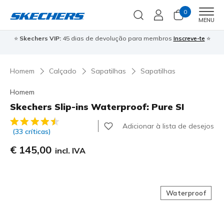
0
Men
MENU
⭐
Skechers VIP:
45 dias de devolução para membros
Inscreve-te
⭐

Homem
Calçado
Sapatilhas
Sapatilhas
Homem
Skechers Slip-ins Waterproof: Pure SI
3$6 de 5 – Classificação do cliente
Adicionar à lista de desejos
(33 críticas)
€ 145,00
incl. IVA
Waterproof