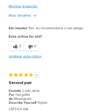
Mostrar tradução
Mais detalhes
Prós
Em resumo
Sim, eu recomendaria a um amigo
Attractive Design
Esta crítica foi útil?
Comfortable
0
0
Durable
sinalizar esta crítica
Stylish
Contras
5
Cushing is less than a lot of slipinʼs, but that
Second pair
Why I love it
Enviado
1 mês atrás
Por
Old golfer
Melhores utilizações
de
Minneapolis
Describe Yourself
Stylish
Casual Wear
CRÍTICA EM