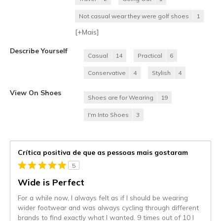
Not casual wear they were golf shoes
1
[+
Mais
]
Describe Yourself
Casual
14
Practical
6
Conservative
4
Stylish
4
View On Shoes
Shoes are for Wearing
19
I'm Into Shoes
3
Crítica positiva de que as pessoas mais gostaram
5
Wide is Perfect
For a while now, I always felt as if I should be wearing
wider footwear and was always cycling through different
brands to find exactly what I wanted. 9 times out of 10 I