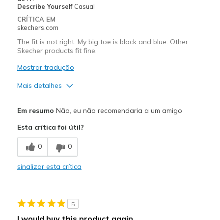
Describe Yourself
Casual
Sizing
Feels half size too small
CRÍTICA EM
skechers.com
The fit is not right. My big toe is black and blue. Other
Skecher products fit fine.
Mostrar tradução
Mais detalhes
Sizing
Feels half size too small
Em resumo
Não, eu não recomendaria a um amigo
Esta crítica foi útil?
0
0
sinalizar esta crítica
5
I would buy this product again