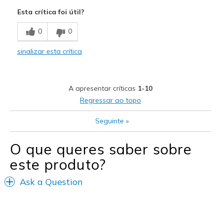
Comfortable
Esta crítica foi útil?
Melhores utilizações
0
0
Casual Wear
sinalizar esta crítica
Width
Feels true to width
Sizing
Feels true to size
A apresentar críticas
1-10
Regressar ao topo
Seguinte
»
O que queres saber sobre
este produto?
Ask a Question