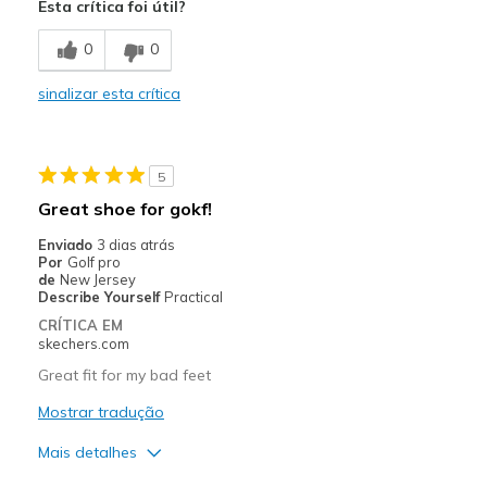
Esta crítica foi útil?
Comfortable
0
0
Durable
sinalizar esta crítica
Melhores utilizações
Playing golf
5
Width
Feels true to width
Great shoe for gokf!
Sizing
Feels true to size
Enviado
3 dias atrás
Por
Golf pro
de
New Jersey
Describe Yourself
Practical
CRÍTICA EM
skechers.com
Great fit for my bad feet
Mostrar tradução
Mais detalhes