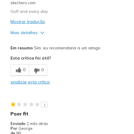
skechers.com
Every day wear
Golf and every day
Travel
Mostrar tradução
Width
Feels true to width
Mais detalhes
Sizing
Feels half size too small
Prós
Em resumo
Sim, eu recomendaria a um amigo
Attractive Design
Esta crítica foi útil?
Comfortable
0
0
Stylish
sinalizar esta crítica
Melhores utilizações
Casual Wear
1
Going Out
Poor fit
Travel
Enviado
1 mês atrás
Por
George
Width
Feels true to width
de
NY