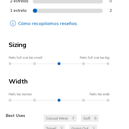
2 estrelas
0
1 estrela
2
Cómo recopilamos reseñas
Sizing
Feels full size too small
Feels full size too big
Width
Feels too narrow
Feels too wide
Best Uses
Casual Wear
7
Golf
5
Travel
2
Going Out
1