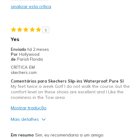
sinalizar esta crítica
Casual Wear
Not casual wear they were golf shoes
5
Yes
Enviado
há 2 meses
Por
Hollywood
de
Parish Florida
CRÍTICA EM
skechers.com
Comentários para Skechers Slip-ins Waterproof: Pure SI
My feet twice a week Golf I do not walk the course, but the
comfort level on these shoes are excellent and I Like the
roominess in the Tow area
Mostrar tradução
Mais detalhes
Prós
Em resumo
Sim, eu recomendaria a um amigo