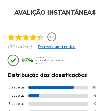
AVALIÇÃO INSTANTÂNEA®
4.6
(33 críticas)
Escrever uma crítica
dos inquiridos
97%
recomendariam isto a um
amigo.
Distribuição das classificações
5 estrelas
25
4 estrelas
6
3 estrelas
0