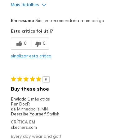
Mais detalhes
Prós
Em resumo
Sim, eu recomendaria a um amigo
Attractive Design
Esta crítica foi útil?
Breathe Well
0
0
Comfortable
sinalizar esta crítica
Durable
Stylish
5
Melhores utilizações
Buy these shoe
Golfing
Enviado
1 mês atrás
Por
DocR
Width
Feels true to width
de
Minneapolis, MN
Describe Yourself
Stylish
Sizing
Feels true to size
CRÍTICA EM
View On Shoes
Shoes are for Wearing
skechers.com
Every day wear and golf