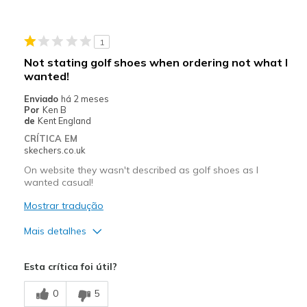
1
Not stating golf shoes when ordering not what I
wanted!
Enviado
há 2 meses
Por
Ken B
de
Kent England
CRÍTICA EM
skechers.co.uk
On website they wasn't described as golf shoes as I
wanted casual!
Mostrar tradução
Mais detalhes
Prós
Esta crítica foi útil?
Didn't want Golf shoes
0
5
Melhores utilizações