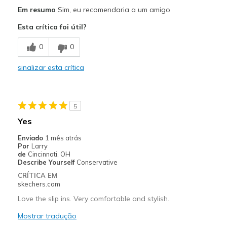
Prós
Em resumo
Sim, eu recomendaria a um amigo
Attractive Design
Esta crítica foi útil?
Comfortable
0
0
Stylish
sinalizar esta crítica
Width
Feels true to width
Sizing
Feels true to size
View On Shoes
Shoes are for Wearing
5
Yes
Enviado
1 mês atrás
Por
Larry
de
Cincinnati, OH
Describe Yourself
Conservative
CRÍTICA EM
skechers.com
Love the slip ins. Very comfortable and stylish.
Mostrar tradução