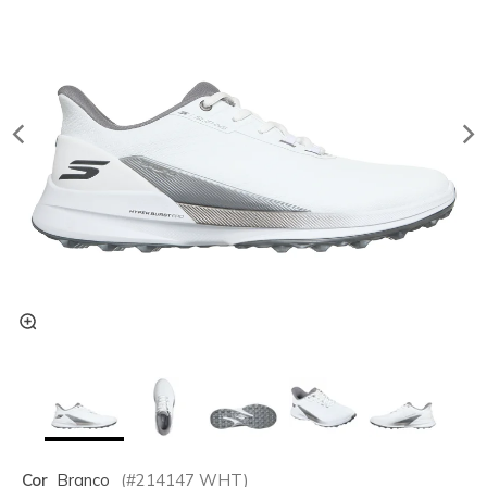
Cor
Branco
(#
214147
WHT
)