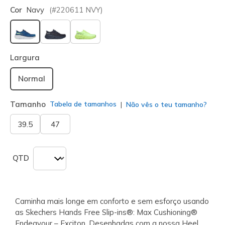
Cor
Navy
(#
220611
NVY
)
selecionado
Largura
Normal
Tamanho
Tabela de tamanhos
Não vês o teu tamanho?
39.5
47
QTD
Caminha mais longe em conforto e sem esforço usando
as Skechers Hands Free Slip-ins®: Max Cushioning®
Endeavour – Exciton. Desenhadas com a nossa Heel