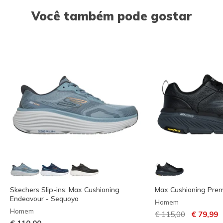
Você também pode gostar
Skechers Slip-ins: Max Cushioning
Max Cushioning Premi
Endeavour - Sequoya
Homem
Homem
Preço com descont
para
€ 115,00
€ 79,99