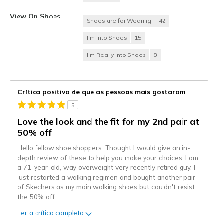
View On Shoes
Shoes are for Wearing
42
I'm Into Shoes
15
I'm Really Into Shoes
8
Crítica positiva de que as pessoas mais gostaram
5
Love the look and the fit for my 2nd pair at
50% off
Hello fellow shoe shoppers. Thought I would give an in-
depth review of these to help you make your choices. I am
a 71-year-old, way overweight very recently retired guy. I
just restarted a walking regimen and bought another pair
of Skechers as my main walking shoes but couldn't resist
the 50% off
...
Ler a crítica completa