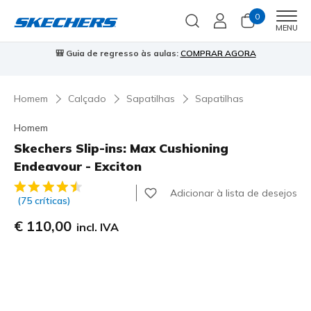
0
Men
MENU
s aulas:
COMPRAR AGORA
⭐
Skechers VIP:
45 dias de devoluçã
Homem
Calçado
Sapatilhas
Sapatilhas
Homem
Skechers Slip-ins: Max Cushioning
Endeavour - Exciton
3$1 de 5 – Classificação do cliente
Adicionar à lista de desejos
(75 críticas)
€ 110,00
incl. IVA