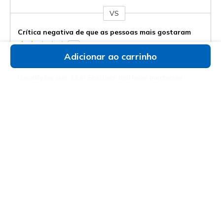
VS
Contra
Crítica negativa de que as pessoas mais gostaram
2
Adicionar ao carrinho
Disappointed
I usually biy size 13 in Skechers and have purchased
dozens of shoes for myself and my family over the years. I
really wanted these to work out, but the moment i put
them on they felt way to small. They were not only too
tight across top of my foot, but also felt smaller than a 13.
Unfortunately ha
...
Ler a crítica completa
75 comentários