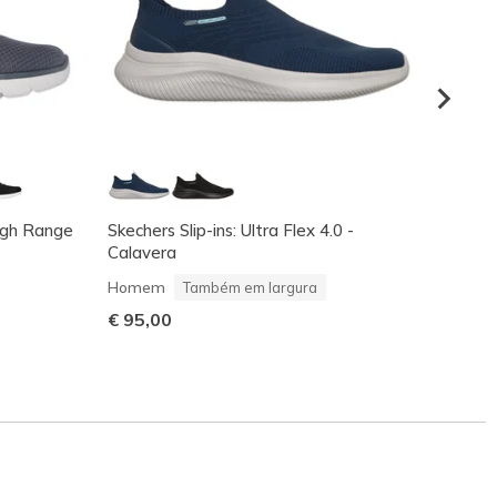
High Range
Skechers Slip-ins: Ultra Flex 4.0 -
Skeche
Calavera
Home
Homem
€ 100
Também em largura
€ 95,00