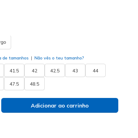
do
rgo
a de tamanhos
Não vês o teu tamanho?
41.5
42
42.5
43
44
47.5
48.5
Adicionar ao carrinho