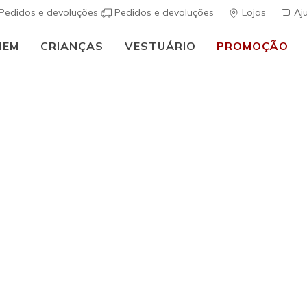
Pedidos e devoluções
Pedidos e devoluções
Lojas
Aj
MEM
CRIANÇAS
VESTUÁRIO
PROMOÇÃO
uais
Homem
Mais Vendidos
Skechers 
(
3$2 de 5 – Class
€ 100,0
Cor
Cinzento
(#