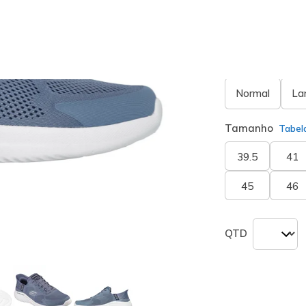
seleciona
Largura
Normal
La
Tamanho
Tabel
39.5
41
45
46
QTD