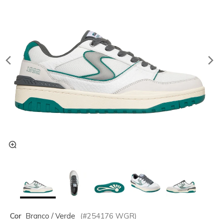
Cor
Branco / Verde
(#
254176
WGR
)