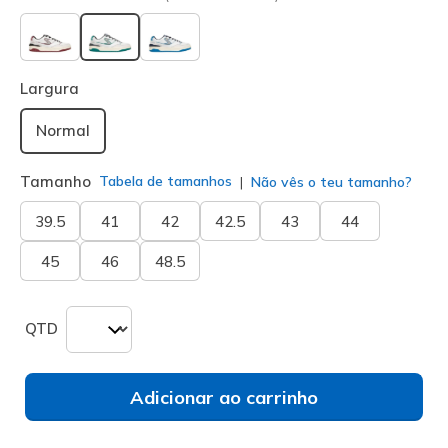
selecionado
Largura
Normal
Tamanho
Tabela de tamanhos
Não vês o teu tamanho?
39.5
41
42
42.5
43
44
45
46
48.5
QTD
Adicionar ao carrinho