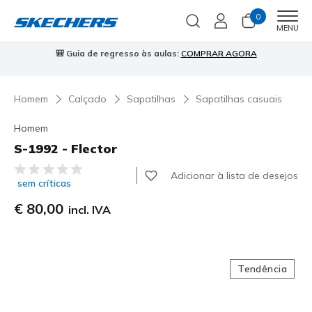
0
Men
MENU
🎒 Guia de regresso às aulas:
COMPRAR AGORA
⭐
Homem
Calçado
Sapatilhas
Sapatilhas casuais
Homem
S-1992 - Flector
3$9 de 5 – Classificação do cliente
Adicionar à lista de desejos
sem críticas
€ 80,00
incl. IVA
Tendência