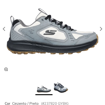
Cor
Cinzento / Preto
(#
237820
GYBK
)