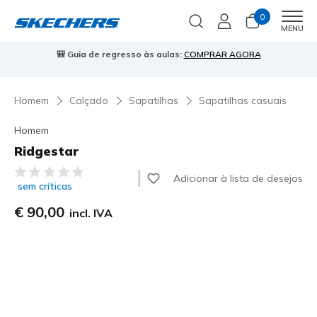
0
Men
MENU
🎒 Guia de regresso às aulas:
COMPRAR AGORA
⭐
Homem
Calçado
Sapatilhas
Sapatilhas casuais
Homem
Ridgestar
4$7 de 5 – Classificação do cliente
Adicionar à lista de desejos
sem críticas
€ 90,00
incl. IVA