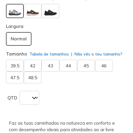
selecionado
Largura
Normal
Tamanho
Tabela de tamanhos
Não vês o teu tamanho?
39.5
42
43
44
45
46
47.5
48.5
QTD
Faz as tuas caminhadas na natureza em conforto e
com desempenho ideais para atividades ao ar livre