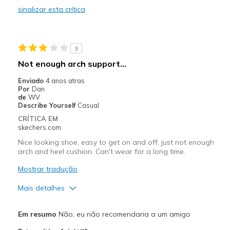
sinalizar esta crítica
Durable
Stylish
3
Melhores utilizações
Not enough arch support...
Casual Wear
Enviado
4 anos atras
Por
Dan
Going Out
de
WV
Describe Yourself
Casual
Travel
CRÍTICA EM
skechers.com
Width
Feels true to width
Nice looking shoe, easy to get on and off, just not enough
Sizing
Feels true to size
arch and heel cushion. Can't wear for a long time.
View On Shoes
Shoes are for Wearing
Mostrar tradução
Mais detalhes
Prós
Em resumo
Não, eu não recomendaria a um amigo
Attractive Design