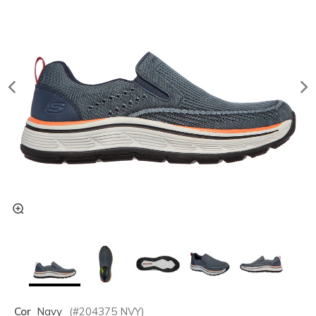
Cor
Navy
(#
204375
NVY
)