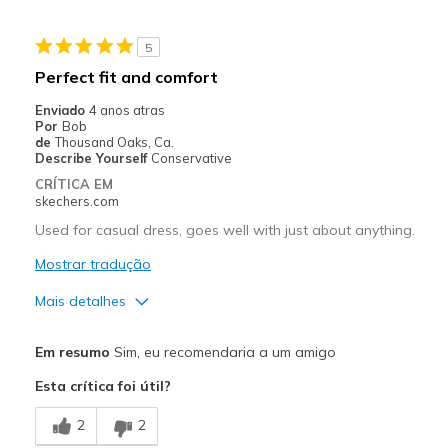
Casual Wear
5
Going Out
Perfect fit and comfort
Travel
Enviado
4 anos atras
Por
Bob
Sizing
Feels true to size
de
Thousand Oaks, Ca.
Describe Yourself
Conservative
View On Shoes
Shoes are for Wearing
CRÍTICA EM
skechers.com
Used for casual dress, goes well with just about anything.
Mostrar tradução
Mais detalhes
Prós
Em resumo
Sim, eu recomendaria a um amigo
Attractive Design
Esta crítica foi útil?
Breathe Well
2
2
Comfortable