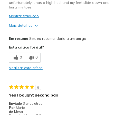
unfortunately it has a high heel and my feet slide down and
Travel
hurts my toes.
Width
Feels true to width
Mostrar tradução
Sizing
Feels true to size
Mais detalhes
View On Shoes
Shoes are for Wearing
Prós
Em resumo
Sim, eu recomendaria a um amigo
Attractive Design
Esta crítica foi útil?
Stylish
0
0
Contras
sinalizar esta crítica
Not comfortable due to my toe problem
Poor Cushioning
5
Melhores utilizações
Yes I bought second pair
Casual Wear
Enviado
3 anos atras
Por
Mario
Width
Feels true to width
de
Mesa