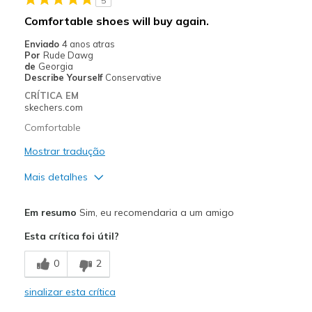
5
Comfortable shoes will buy again.
Enviado
4 anos atras
Por
Rude Dawg
de
Georgia
Describe Yourself
Conservative
CRÍTICA EM
skechers.com
Comfortable
Mostrar tradução
Mais detalhes
Prós
Em resumo
Sim, eu recomendaria a um amigo
Attractive Design
Esta crítica foi útil?
Comfortable
0
2
Stylish
sinalizar esta crítica
Melhores utilizações