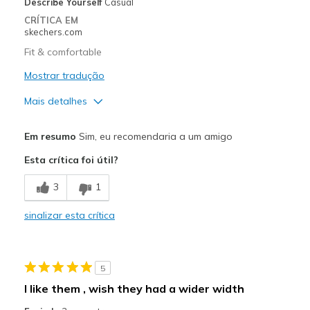
Describe Yourself
Casual
Sizing
Feels true to size
CRÍTICA EM
View On Shoes
Shoes are for Wearing
skechers.com
Fit & comfortable
Mostrar tradução
Mais detalhes
Prós
Em resumo
Sim, eu recomendaria a um amigo
Comfortable
Esta crítica foi útil?
Melhores utilizações
3
1
Casual Wear
sinalizar esta crítica
Sizing
Feels true to size
View On Shoes
Shoes are for Wearing
5
I like them , wish they had a wider width