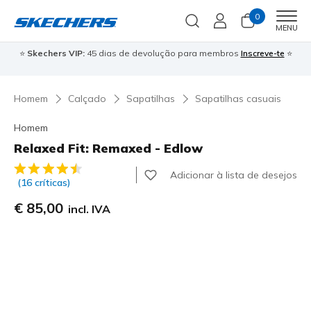
0
Men
MENU
⭐
Skechers VIP:
45 dias de devolução para membros
Inscreve-te
⭐

Homem
Calçado
Sapatilhas
Sapatilhas casuais
Homem
Relaxed Fit: Remaxed - Edlow
3$8 de 5 – Classificação do cliente
Adicionar à lista de desejos
(16 críticas)
€ 85,00
incl. IVA