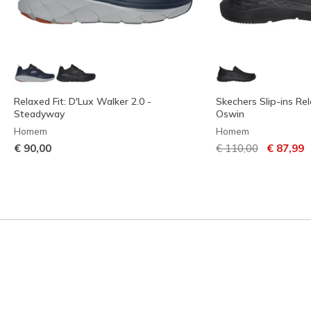
Relaxed Fit: D'Lux Walker 2.0 -
Skechers Slip-ins Rel
Steadyway
Oswin
Homem
Homem
Preço com descont
para
€ 90,00
€ 110,00
€ 87,99