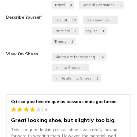
Travel
4
Special Occasions
2
Describe Yourself
Casual
10
Conservative
3
Practical
1
Stylish
1
Trendy
1
View On Shoes
Shoes are for Wearing
10
I'm Into Shoes
4
I'm Really Into Shoes
1
Crítica positiva de que as pessoas mais gostaram
4
Great looking shoe, but slightly too big.
This is a great looking casual shoe. I was really looking
forward to wearing them. However, the material used