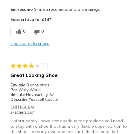
Prós
Em resumo
Sim, eu recomendaria a um amigo
Attractive Design
Esta crítica foi útil?
Breathe Well
0
0
Comfortable
sinalizar esta crítica
Durable
Stylish
4
Contras
Great Looking Shoe
NONE
Enviado
3 anos atras
Por
Wally World
Melhores utilizações
de
Lake Havasu City, AZ
Describe Yourself
Casual
Casual Wear
CRÍTICA EM
skechers.com
Going Out
Unfortunately I have some serious toe problems so I need
Special Occasions
to stay with a shoe that has a very flexible upper portion to
the shoe. I already own one pair that fits this mode but