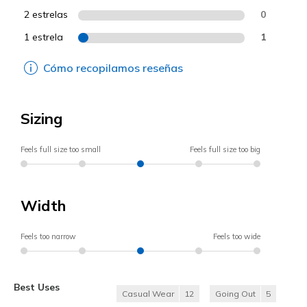
2 estrelas
0
1 estrela
1
Cómo recopilamos reseñas
Sizing
Feels full size too small
Feels full size too big
Width
Feels too narrow
Feels too wide
Best Uses
Casual Wear
12
Going Out
5