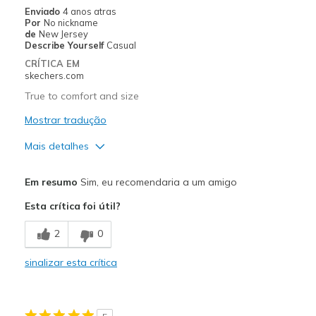
Enviado
4 anos atras
Por
No nickname
de
New Jersey
Describe Yourself
Casual
CRÍTICA EM
skechers.com
True to comfort and size
Mostrar tradução
Mais detalhes
Prós
Em resumo
Sim, eu recomendaria a um amigo
Comfortable
Esta crítica foi útil?
Melhores utilizações
2
0
Casual Wear
sinalizar esta crítica
Width
Feels true to width
Sizing
Feels true to size
View On Shoes
Shoes are for Wearing