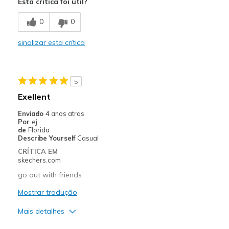
Esta crítica foi útil?
Breathe Well
0
0
Contras
sinalizar esta crítica
Poor Cushioning
Too flat, needs more arch and heel cushion.
5
Melhores utilizações
Exellent
Casual Wear
Enviado
4 anos atras
Por
ej
Width
Feels true to width
de
Florida
Describe Yourself
Casual
Sizing
Feels half size too big
CRÍTICA EM
View On Shoes
I'm Into Shoes
skechers.com
go out with friends
Mostrar tradução
Mais detalhes