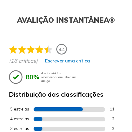
AVALIÇÃO INSTANTÂNEA®
4.4
(16 críticas)
Escrever uma crítica
dos inquiridos
80%
recomendariam isto a um
amigo.
Distribuição das classificações
5 estrelas
11
4 estrelas
2
3 estrelas
2