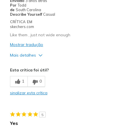
Enviado
3 anos atras
Por
Todd
de
South Carolina
Describe Yourself
Casual
CRÍTICA EM
skechers.com
Like them , just not wide enough
Mostrar tradução
Mais detalhes
Prós
Esta crítica foi útil?
Attractive Design
1
0
Comfortable
sinalizar esta crítica
Melhores utilizações
Casual Wear
5
Width
Feels too narrow
Yes
Sizing
Feels true to size