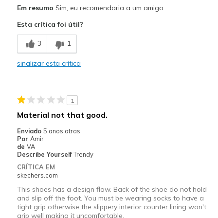
Prós
Em resumo
Sim, eu recomendaria a um amigo
Comfortable
Esta crítica foi útil?
Melhores utilizações
3
1
Going Out
sinalizar esta crítica
Travel
Width
Feels true to width
1
Sizing
Feels true to size
Material not that good.
View On Shoes
I'm Into Shoes
Enviado
5 anos atras
Por
Amir
de
VA
Describe Yourself
Trendy
CRÍTICA EM
skechers.com
This shoes has a design flaw. Back of the shoe do not hold
and slip off the foot. You must be wearing socks to have a
tight grip otherwise the slippery interior counter lining won't
grip well making it uncomfortable.