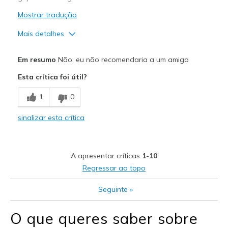
Mostrar tradução
Mais detalhes
Prós
Em resumo
Não, eu não recomendaria a um amigo
Attractive Design
Esta crítica foi útil?
Contras
1
0
Poor Cushioning
sinalizar esta crítica
Melhores utilizações
Going Out
A apresentar críticas
1-10
Width
Feels too wide
Regressar ao topo
View On Shoes
I'm Into Shoes
Seguinte
»
O que queres saber sobre