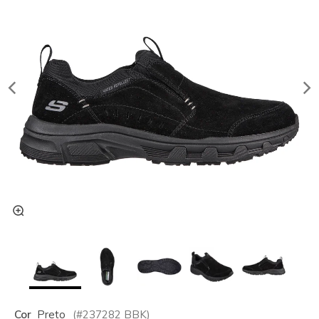
Cor
Preto
(#
237282
BBK
)