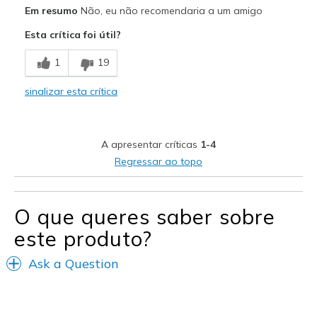
Prós
Em resumo
Não, eu não recomendaria a um amigo
Attractive Design
Esta crítica foi útil?
Melhores utilizações
1
19
Casual Wear
sinalizar esta crítica
Travel
Width
Feels true to width
A apresentar críticas
1-4
Sizing
Feels true to size
Regressar ao topo
O que queres saber sobre
este produto?
Ask a Question