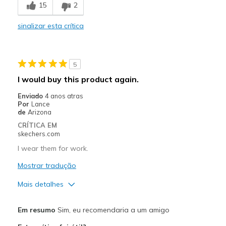
15
2
Comfortable
sinalizar esta crítica
Durable
Stylish
5
Melhores utilizações
I would buy this product again.
Casual Wear
Enviado
4 anos atras
Por
Lance
Going Out
de
Arizona
CRÍTICA EM
Width
Feels true to width
skechers.com
Sizing
Feels true to size
I wear them for work.
View On Shoes
I'm Into Shoes
Mostrar tradução
Mais detalhes
Prós
Em resumo
Sim, eu recomendaria a um amigo
Comfortable