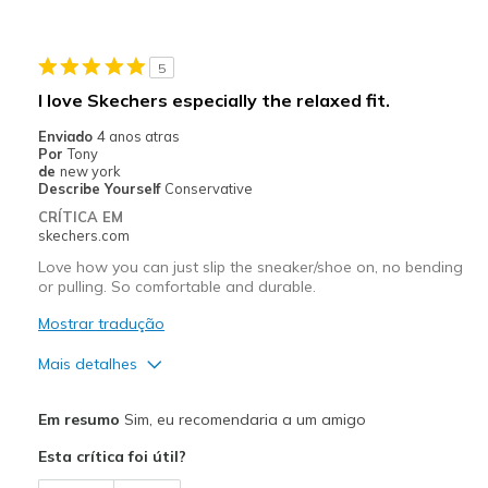
Melhores utilizações
Casual Wear
5
Width
Feels true to width
I love Skechers especially the relaxed fit.
Sizing
Feels full size too small
Enviado
4 anos atras
View On Shoes
Shoes are for Wearing
Por
Tony
de
new york
Describe Yourself
Conservative
CRÍTICA EM
skechers.com
Love how you can just slip the sneaker/shoe on, no bending
or pulling. So comfortable and durable.
Mostrar tradução
Mais detalhes
Prós
Em resumo
Sim, eu recomendaria a um amigo
Attractive Design
Esta crítica foi útil?
Breathe Well