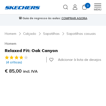
0
Men
MENU
⭐
Skechers VIP:
45 dias de devolução para membros
Inscreve-te
⭐

Homem
Calçado
Sapatilhas
Sapatilhas casuais
Homem
Relaxed Fit: Oak Canyon
5 de 5 – Classificação do cliente
Adicionar à lista de desejos
(4 críticas)
€ 85,00
incl. IVA