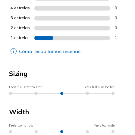
4 estrelas
0
3 estrelas
0
2 estrelas
0
1 estrela
1
Cómo recopilamos reseñas
Sizing
Feels full size too small
Feels full size too big
Width
Feels too narrow
Feels too wide