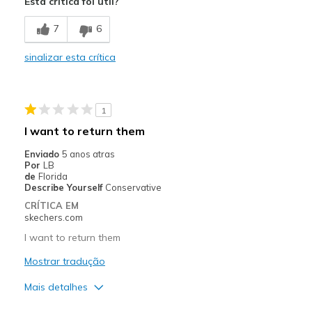
Esta crítica foi útil?
Melhores utilizações
7
6
Casual Wear
sinalizar esta crítica
Width
Feels true to width
Sizing
Feels true to size
View On Shoes
Shoes are for Wearing
1
I want to return them
Enviado
5 anos atras
Por
LB
de
Florida
Describe Yourself
Conservative
CRÍTICA EM
skechers.com
I want to return them
Mostrar tradução
Mais detalhes