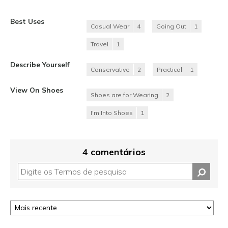
Best Uses
Casual Wear
4
Going Out
1
Travel
1
Describe Yourself
Conservative
2
Practical
1
View On Shoes
Shoes are for Wearing
2
I'm Into Shoes
1
4 comentários