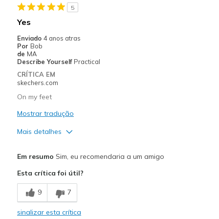
5
Yes
Enviado
4 anos atras
Por
Bob
de
MA
Describe Yourself
Practical
CRÍTICA EM
skechers.com
On my feet
Mostrar tradução
Mais detalhes
Prós
Em resumo
Sim, eu recomendaria a um amigo
Attractive Design
Esta crítica foi útil?
Comfortable
9
7
Stylish
sinalizar esta crítica