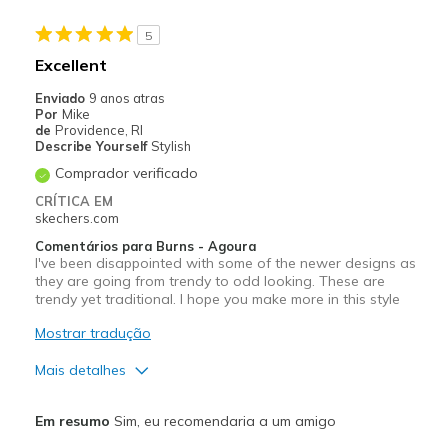
Going Out
5
Travel
Excellent
Width
Feels true to width
Enviado
9 anos atras
Por
Mike
Sizing
Feels true to size
de
Providence, RI
View On Shoes
Shoes are for Wearing
Describe Yourself
Stylish
Comprador verificado
CRÍTICA EM
skechers.com
Comentários para Burns - Agoura
I've been disappointed with some of the newer designs as
they are going from trendy to odd looking. These are
trendy yet traditional. I hope you make more in this style
Mostrar tradução
Mais detalhes
Prós
Em resumo
Sim, eu recomendaria a um amigo
Comfortable