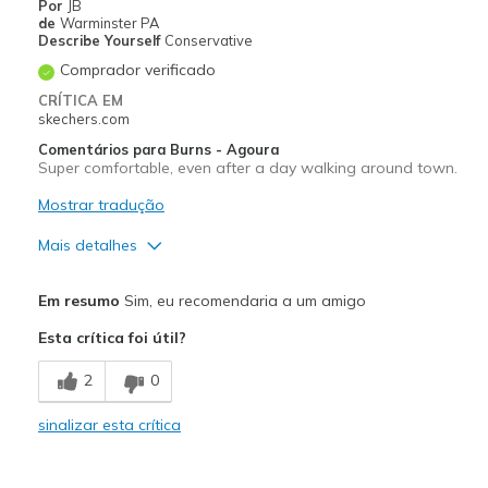
Sizing
Feels true to size
Por
JB
de
Warminster PA
View On Shoes
Shoes are for Wearing
Describe Yourself
Conservative
Comprador verificado
CRÍTICA EM
skechers.com
Comentários para Burns - Agoura
Super comfortable, even after a day walking around town.
Mostrar tradução
Mais detalhes
Prós
Em resumo
Sim, eu recomendaria a um amigo
Comfortable
Esta crítica foi útil?
Melhores utilizações
2
0
Casual Wear
sinalizar esta crítica
Travel
Width
Feels true to width