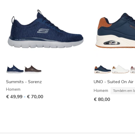
Summits - Sorenz
UNO - Suited On Air
Homem
Homem
Também em la
-
€ 49,99
€ 70,00
€ 80,00