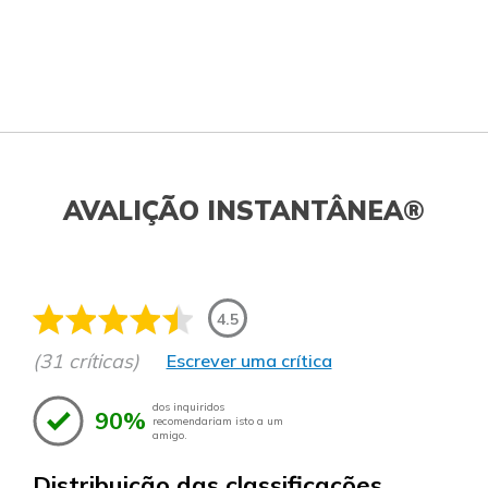
AVALIÇÃO INSTANTÂNEA®
4.5
(31 críticas)
Escrever uma crítica
dos inquiridos
90%
recomendariam isto a um
amigo.
Distribuição das classificações