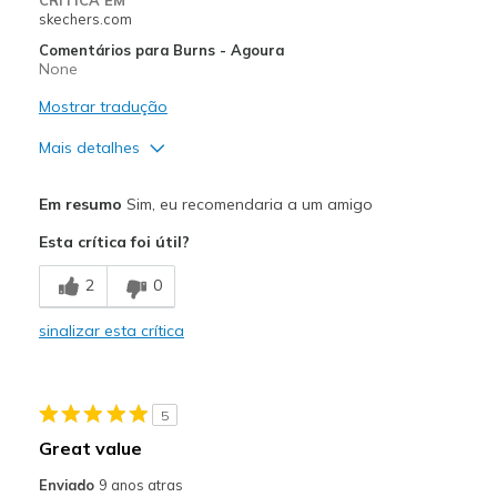
skechers.com
Comentários para Burns - Agoura
None
Mostrar tradução
Mais detalhes
Prós
Em resumo
Sim, eu recomendaria a um amigo
Comfortable
Esta crítica foi útil?
Durable
2
0
Contras
sinalizar esta crítica
High Quality
Melhores utilizações
5
Casual Wear
Great value
Width
Feels true to width
Enviado
9 anos atras