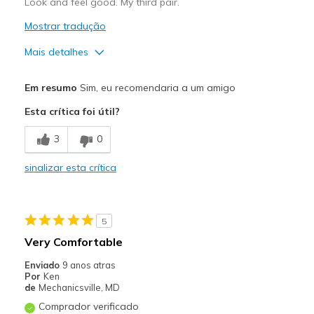
Look and feel good. My third pair.
Mostrar tradução
Mais detalhes
Prós
Em resumo
Sim, eu recomendaria a um amigo
Comfortable
Esta crítica foi útil?
Stylish
3
0
Melhores utilizações
sinalizar esta crítica
Casual Wear
Travel
5
Width
Feels true to width
Very Comfortable
Sizing
Feels true to size
Enviado
9 anos atras
View On Shoes
Shoes are for Wearing
Por
Ken
de
Mechanicsville, MD
Comprador verificado