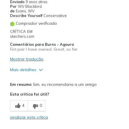
Enviado
9 anos atras
Por
WV Blackbird
de
Evans, WV
Describe Yourself
Conservative
Comprador verificado
CRÍTICA EM
skechers.com
Comentários para Burns - Agoura
Fist pair I have owned. Great, so far
Mostrar tradução
Mais detalhes
Prós
Em resumo
Sim, eu recomendaria a um amigo
Comfortable
Esta crítica foi útil?
Stylish
4
0
Melhores utilizações
sinalizar esta crítica
Casual Wear