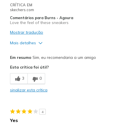
CRÍTICA EM
skechers.com
Comentários para Burns - Agoura
Love the feel of these sneakers
Mostrar tradução
Mais detalhes
Prós
Em resumo
Sim, eu recomendaria a um amigo
Comfortable
Esta crítica foi útil?
Width
Feels true to width
3
0
Sizing
Feels true to size
sinalizar esta crítica
4
Yes