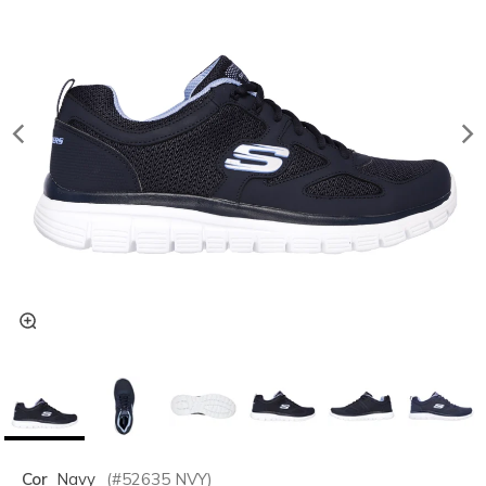
Cor
Navy
(#
52635
NVY
)