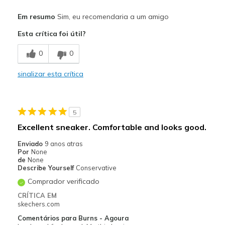
Prós
Em resumo
Sim, eu recomendaria a um amigo
Comfortable
Esta crítica foi útil?
Melhores utilizações
0
0
Casual Wear
sinalizar esta crítica
Sizing
Feels true to size
5
Excellent sneaker. Comfortable and looks good.
Enviado
9 anos atras
Por
None
de
None
Describe Yourself
Conservative
Comprador verificado
CRÍTICA EM
skechers.com
Comentários para Burns - Agoura