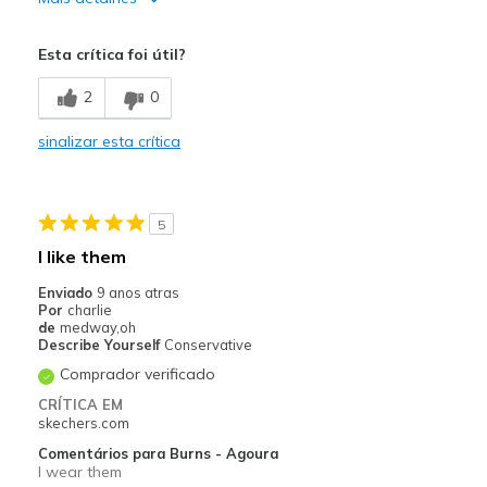
Prós
Esta crítica foi útil?
Comfortable
2
0
Durable
sinalizar esta crítica
Stylish
Melhores utilizações
5
Casual Wear
I like them
Travel
Enviado
9 anos atras
Por
charlie
Width
Feels true to width
de
medway,oh
Describe Yourself
Conservative
Sizing
Feels true to size
Comprador verificado
View On Shoes
Shoes are for Wearing
CRÍTICA EM
skechers.com
Comentários para Burns - Agoura
I wear them