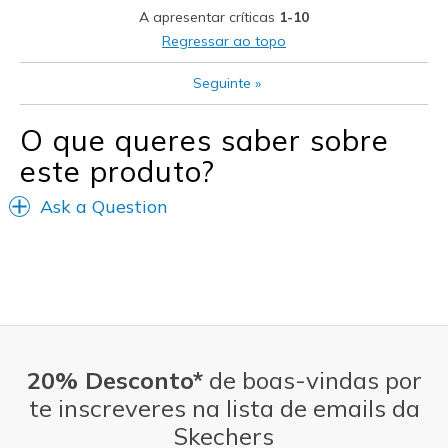
A apresentar críticas
1-10
Sizing
Feels true to size
Regressar ao topo
View On Shoes
Shoes are for Wearing
Seguinte
»
O que queres saber sobre
este produto?
Ask a Question
20% Desconto*
de boas-vindas por
te inscreveres na lista de emails da
Skechers