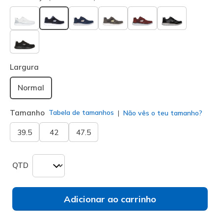
selecionado
Largura
Normal
Tamanho
Tabela de tamanhos
Não vês o teu tamanho?
39.5
42
47.5
QTD
Adicionar ao carrinho