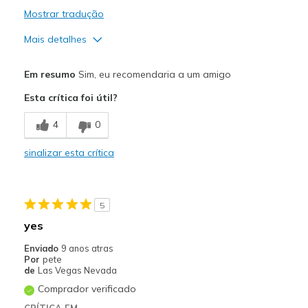
Mostrar tradução
Mais detalhes
Width
Feels true to width
Em resumo
Sim, eu recomendaria a um amigo
Sizing
Feels true to size
Esta crítica foi útil?
View On Shoes
Shoes are for Wearing
4
0
sinalizar esta crítica
5
yes
Enviado
9 anos atras
Por
pete
de
Las Vegas Nevada
Comprador verificado
CRÍTICA EM