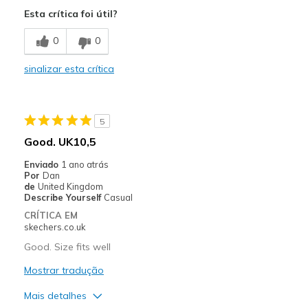
Need Break In
Esta crítica foi útil?
Poor Cushioning
0
0
Poor Quality
sinalizar esta crítica
Wear Out Quickly
Width
Feels true to width
5
Sizing
Feels true to size
Good. UK10,5
View On Shoes
Shoes are for Wearing
Enviado
1 ano atrás
Por
Dan
de
United Kingdom
Describe Yourself
Casual
CRÍTICA EM
skechers.co.uk
Good. Size fits well
Mostrar tradução
Mais detalhes