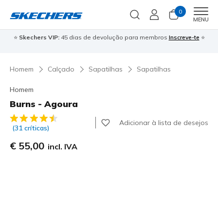
0
Men
MENU
⭐
Skechers VIP:
45 dias de devolução para membros
Inscreve-te
⭐

Homem
Calçado
Sapatilhas
Sapatilhas
Homem
Burns - Agoura
4 de 5 – Classificação do cliente
Adicionar à lista de desejos
(31 críticas)
€ 55,00
incl. IVA