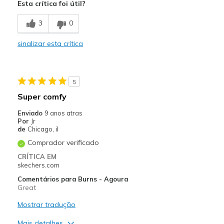
Esta crítica foi útil?
Stylish
3
0
Melhores utilizações
sinalizar esta crítica
Going Out
Width
Feels true to width
5
Sizing
Feels true to size
Super comfy
View On Shoes
I'm Into Shoes
Enviado
9 anos atras
Por
Jr
de
Chicago, il
Comprador verificado
CRÍTICA EM
skechers.com
Comentários para Burns - Agoura
Great
Mostrar tradução
Mais detalhes