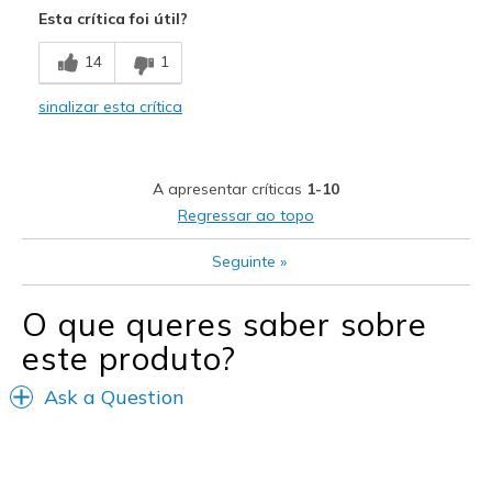
Esta crítica foi útil?
Durable
14
1
Good Cushioning
sinalizar esta crítica
Stable
Stylish
A apresentar críticas
1-10
Warm
Regressar ao topo
Melhores utilizações
Seguinte
»
Casual Wear
O que queres saber sobre
Cold Weather
este produto?
Going Out
Ask a Question
Travel
Wet Weather