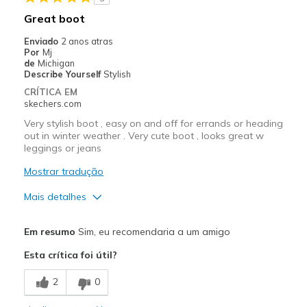
Stylish
Great boot
Melhores utilizações
Enviado
2 anos atras
Por
Mj
Casual Wear
de
Michigan
Describe Yourself
Stylish
Width
Feels true to width
CRÍTICA EM
Sizing
Feels true to size
skechers.com
Very stylish boot , easy on and off for errands or heading
out in winter weather . Very cute boot , looks great w
leggings or jeans
Mostrar tradução
Mais detalhes
Prós
Em resumo
Sim, eu recomendaria a um amigo
Attractive Design
Esta crítica foi útil?
Comfortable
2
0
Stylish