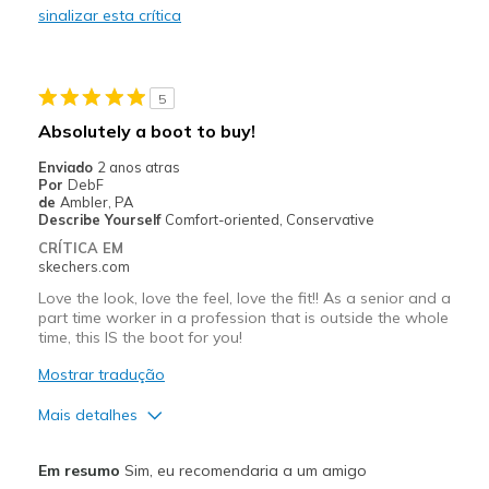
sinalizar esta crítica
Contras
Poor FIt
5
Melhores utilizações
Absolutely a boot to buy!
Casual Wear
Enviado
2 anos atras
Por
DebF
Cold Weather
de
Ambler, PA
Describe Yourself
Comfort-oriented, Conservative
Width
Feels true to width
CRÍTICA EM
Sizing
Feels half size too small
skechers.com
Was this a gift?
No
Love the look, love the feel, love the fit!! As a senior and a
part time worker in a profession that is outside the whole
time, this IS the boot for you!
Mostrar tradução
Mais detalhes
Prós
Em resumo
Sim, eu recomendaria a um amigo
Comfortable