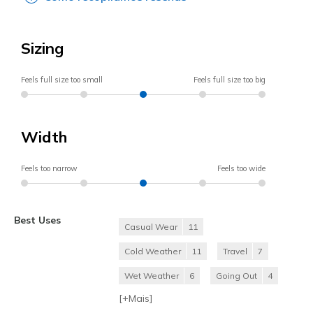
Sizing
Feels full size too small
Feels full size too big
Width
Feels too narrow
Feels too wide
Best Uses
Casual Wear
11
Cold Weather
11
Travel
7
Wet Weather
6
Going Out
4
[+
Mais
]