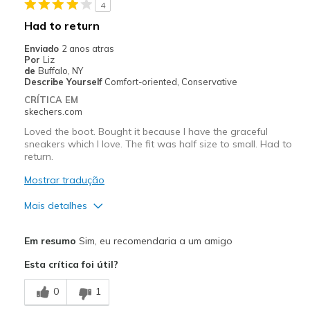
4
Warm
Had to return
Melhores utilizações
Enviado
2 anos atras
Por
Liz
Cold Weather
de
Buffalo, NY
Describe Yourself
Comfort-oriented, Conservative
Going Out
CRÍTICA EM
skechers.com
Wet Weather
Loved the boot. Bought it because I have the graceful
sneakers which I love. The fit was half size to small. Had to
Work
return.
Width
Feels true to width
Mostrar tradução
Sizing
Feels true to size
Mais detalhes
Was this a gift?
No
Prós
Em resumo
Sim, eu recomendaria a um amigo
Comfortable
Esta crítica foi útil?
Good Cushioning
0
1
Stylish