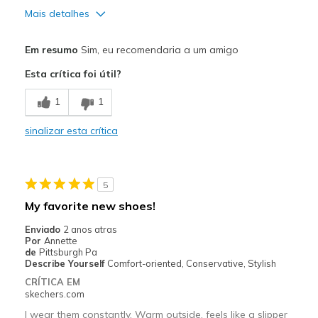
Mais detalhes
Prós
Em resumo
Sim, eu recomendaria a um amigo
Attractive Design
Esta crítica foi útil?
Comfortable
1
1
Stylish
sinalizar esta crítica
Contras
Poor Cushioning
5
Melhores utilizações
My favorite new shoes!
Casual Wear
Enviado
2 anos atras
Por
Annette
Width
Feels true to width
de
Pittsburgh Pa
Describe Yourself
Comfort-oriented, Conservative, Stylish
Sizing
Feels true to size
CRÍTICA EM
skechers.com
I wear them constantly. Warm outside, feels like a slipper