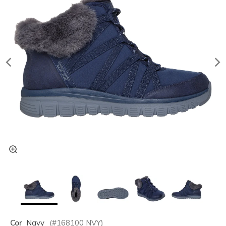
Cor
Navy
(#
168100
NVY
)