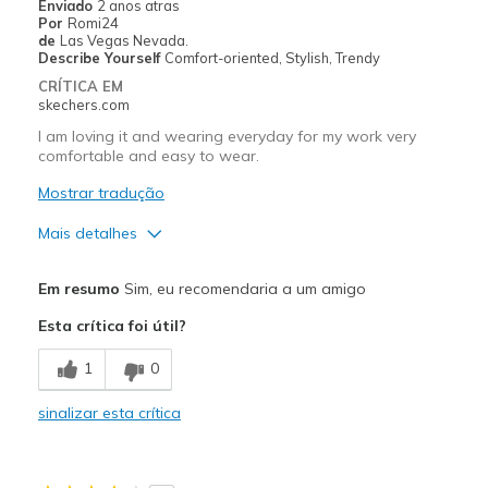
Enviado
2 anos atras
Por
Romi24
Travel
de
Las Vegas Nevada.
Describe Yourself
Comfort-oriented, Stylish, Trendy
Sizing
Feels true to size
CRÍTICA EM
skechers.com
Was this a gift?
No
I am loving it and wearing everyday for my work very
comfortable and easy to wear.
Mostrar tradução
Mais detalhes
Prós
Em resumo
Sim, eu recomendaria a um amigo
Comfortable
Esta crítica foi útil?
Durable
1
0
Good Cushioning
sinalizar esta crítica
Stable
Stylish