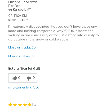
Enviado
1 ano atrás
Por
Red
de
Kalispell, MT
CRÍTICA EM
skechers.com
I'm extremely disappointed that you don't have these any
more and nothing comparable, why??? Slip in boots for
walking in are a necessity or for just getting into quickly to
go outside in the snow or cold weather.
Mostrar tradução
Mais detalhes
Prós
Esta crítica foi útil?
Attractive Design
0
0
Breathe Well
sinalizar esta crítica
Comfortable
Durable
5