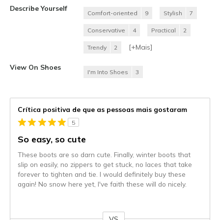
Describe Yourself
Comfort-oriented
9
Stylish
7
Conservative
4
Practical
2
[+
Mais
]
Trendy
2
View On Shoes
I'm Into Shoes
3
Crítica positiva de que as pessoas mais gostaram
5
So easy, so cute
These boots are so darn cute. Finally, winter boots that
slip on easily, no zippers to get stuck, no laces that take
forever to tighten and tie. I would definitely buy these
again! No snow here yet, I've faith these will do nicely.
VS