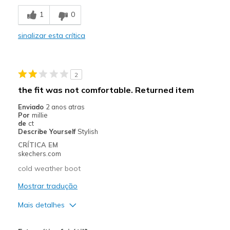
Breathe Well
1
0
Comfortable
sinalizar esta crítica
Durable
Stylish
2
Melhores utilizações
the fit was not comfortable. Returned item
Casual Wear
Enviado
2 anos atras
Por
millie
Width
Feels true to width
de
ct
Describe Yourself
Stylish
Sizing
Feels true to size
CRÍTICA EM
View On Shoes
I'm Into Shoes
skechers.com
cold weather boot
Mostrar tradução
Mais detalhes
Width
Feels too narrow