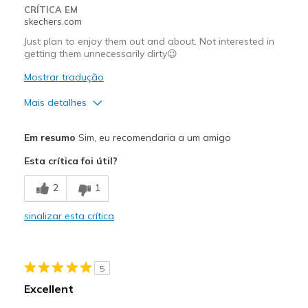
Work
CRÍTICA EM
skechers.com
Width
Feels true to width
Just plan to enjoy them out and about. Not interested in
Sizing
Feels true to size
getting them unnecessarily dirty😉
Was this a gift?
No
Mostrar tradução
Mais detalhes
Prós
Em resumo
Sim, eu recomendaria a um amigo
Comfortable
Esta crítica foi útil?
Stylish
2
1
Melhores utilizações
sinalizar esta crítica
Casual Wear
Cold Weather
5
Date Night
Excellent
Going Out