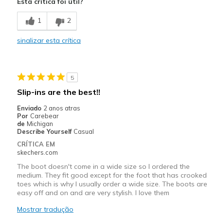
Esta crítica foi útil?
Sizing
Feels full size too small
1
2
sinalizar esta crítica
5
Slip-ins are the best!!
Enviado
2 anos atras
Por
Carebear
de
Michigan
Describe Yourself
Casual
CRÍTICA EM
skechers.com
The boot doesn't come in a wide size so I ordered the
medium. They fit good except for the foot that has crooked
toes which is why I usually order a wide size. The boots are
easy off and on and are very stylish. I love them
Mostrar tradução