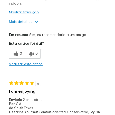
indoors.
Mostrar tradução
Mais detalhes
Prós
Em resumo
Sim, eu recomendaria a um amigo
Comfortable
Esta crítica foi útil?
Good Cushioning
0
0
Stylish
sinalizar esta crítica
Warm
Melhores utilizações
5
Casual Wear
I am enjoying.
Cold Weather
Enviado
2 anos atras
Por
C.A.
Travel
de
South Texas
Describe Yourself
Comfort-oriented, Conservative, Stylish