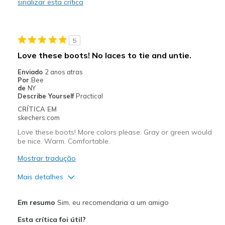
sinalizar esta crítica
Melhores utilizações
Casual Wear
5
Going Out
Love these boots! No laces to tie and untie.
Travel
Enviado
2 anos atras
Por
Bee
Width
Feels true to width
de
NY
Describe Yourself
Practical
Sizing
Feels true to size
CRÍTICA EM
View On Shoes
I'm Into Shoes
skechers.com
Love these boots! More colors please. Gray or green would
be nice. Warm. Comfortable.
Mostrar tradução
Mais detalhes
Prós
Em resumo
Sim, eu recomendaria a um amigo
Attractive Design
Esta crítica foi útil?