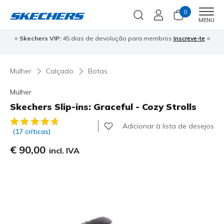
0
Men
MENU
⭐
Skechers VIP:
45 dias de devolução para membros
Inscreve-te
⭐

Mulher
Calçado
Botas
Mulher
Skechers Slip-ins: Graceful - Cozy Strolls
4$3 de 5 – Classificação do cliente
Adicionar à lista de desejos
(17 críticas)
€ 90,00
incl. IVA