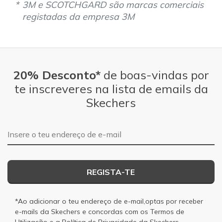
3M e SCOTCHGARD são marcas comerciais
Width
Feels true to width
registadas da empresa 3M
Sizing
Feels true to size
Was this a gift?
No
20% Desconto*
de boas-vindas por
te inscreveres na lista de emails da
Skechers
Endereço de e-mail
REGISTA-TE
*Ao adicionar o teu endereço de e-mail,optas por receber
e-mails da Skechers e concordas com os
Termos de
Utilização
e a
Política de Privacidade
da Skechers.