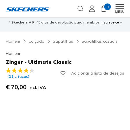
0
Men
MENU
⭐
Skechers VIP:
45 dias de devolução para membros
Inscreve-te
⭐

Homem
Calçado
Sapatilhas
Sapatilhas casuais
Homem
Zinger - Ultimate Classic
5 de 5 – Classificação do cliente
Adicionar à lista de desejos
(11 críticas)
€ 70,00
incl. IVA