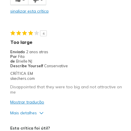
Travel
sinalizar esta crítica
Sizing
Feels true to size
4
Too large
Enviado
2 anos atras
Por
Fita
de
Brielle NJ
Describe Yourself
Conservative
CRÍTICA EM
skechers.com
Disappointed that they were too big and not attractive on
me
Mostrar tradução
Mais detalhes
Prós
Esta crítica foi útil?