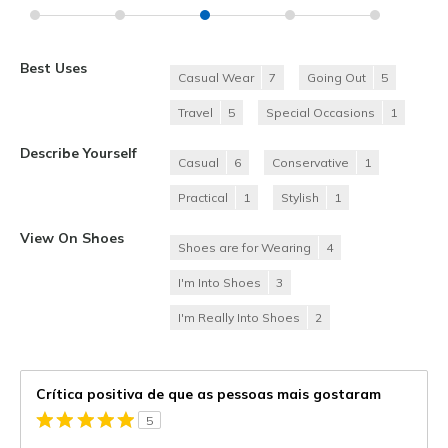
Best Uses
Casual Wear
7
Going Out
5
Travel
5
Special Occasions
1
Describe Yourself
Casual
6
Conservative
1
Practical
1
Stylish
1
View On Shoes
Shoes are for Wearing
4
I'm Into Shoes
3
I'm Really Into Shoes
2
Crítica positiva de que as pessoas mais gostaram
5