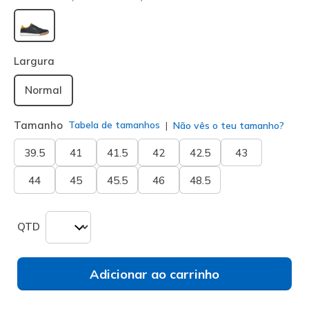
selecionado
Largura
Normal
Tamanho
Tabela de tamanhos
Não vês o teu tamanho?
39.5
41
41.5
42
42.5
43
44
45
45.5
46
48.5
QTD
Adicionar ao carrinho