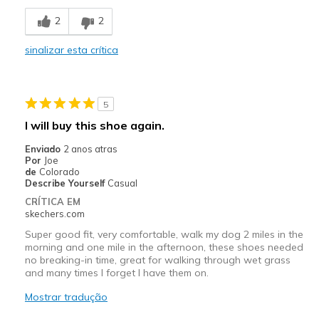
Attractive Design
2
2
Stylish
sinalizar esta crítica
Melhores utilizações
Casual Wear
5
Travel
I will buy this shoe again.
Width
Feels true to width
Enviado
2 anos atras
Sizing
Feels half size too big
Por
Joe
de
Colorado
View On Shoes
I'm Really Into Shoes
Describe Yourself
Casual
CRÍTICA EM
skechers.com
Super good fit, very comfortable, walk my dog 2 miles in the
morning and one mile in the afternoon, these shoes needed
no breaking-in time, great for walking through wet grass
and many times I forget I have them on.
Mostrar tradução