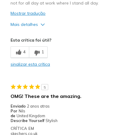
not for all day at work where I stand all day.
View On Shoes
I'm Really Into Shoes
Mostrar tradução
Mais detalhes
Prós
Esta crítica foi útil?
Attractive Design
4
1
Contras
sinalizar esta crítica
Poor Cushioning
Melhores utilizações
5
Casual Wear
OMG! These are the amazing.
Going Out
Enviado
2 anos atras
Por
Nils
Width
Feels true to width
de
United Kingdom
Sizing
Feels true to size
Describe Yourself
Stylish
View On Shoes
Shoes are for Wearing
CRÍTICA EM
skechers.co.uk