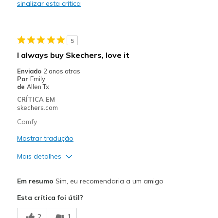
sinalizar esta crítica
Melhores utilizações
Casual Wear
5
Going Out
I always buy Skechers, love it
Width
Feels true to width
Enviado
2 anos atras
Por
Emily
Sizing
Feels true to size
de
Allen Tx
View On Shoes
Shoes are for Wearing
CRÍTICA EM
skechers.com
Comfy
Mostrar tradução
Mais detalhes
Prós
Em resumo
Sim, eu recomendaria a um amigo
Comfortable
Esta crítica foi útil?
Melhores utilizações
2
1