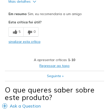
Mais detalhes
Prós
Em resumo
Sim, eu recomendaria a um amigo
Attractive Design
Esta crítica foi útil?
Breathe Well
5
0
Comfortable
sinalizar esta crítica
Durable
Melhores utilizações
A apresentar críticas
1-10
Casual Wear
Regressar ao topo
Travel
Seguinte
»
Width
Feels true to width
O que queres saber sobre
Sizing
Feels true to size
este produto?
View On Shoes
Shoes are for Wearing
Ask a Question