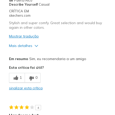
de
Puerto Rico
Describe Yourself
Casual
CRÍTICA EM
skechers.com
Stylish and super comfy. Great selection and would buy
again in other colors.
Mostrar tradução
Mais detalhes
Prós
Em resumo
Sim, eu recomendaria a um amigo
Attractive Design
Esta crítica foi útil?
Comfortable
1
0
Stylish
sinalizar esta crítica
Melhores utilizações
Casual Wear
4
Going Out