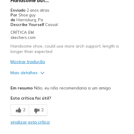
Handsome but…
Travel
Enviado
2 anos atras
Por
Shoe guy
Width
Feels true to width
de
Harrisburg, Pa
Describe Yourself
Casual
Sizing
Feels true to size
CRÍTICA EM
View On Shoes
Shoes are for Wearing
skechers.com
Handsome shoe, could use more arch support, length is
longer than expected
Mostrar tradução
Mais detalhes
Prós
Em resumo
Não, eu não recomendaria a um amigo
Attractive Design
Esta crítica foi útil?
Contras
2
2
Not much arch support
sinalizar esta crítica
Melhores utilizações