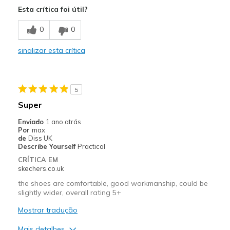
Esta crítica foi útil?
0
0
sinalizar esta crítica
5
Super
Enviado
1 ano atrás
Por
max
de
Diss UK
Describe Yourself
Practical
CRÍTICA EM
skechers.co.uk
the shoes are comfortable, good workmanship, could be
slightly wider, overall rating 5+
Mostrar tradução
Mais detalhes