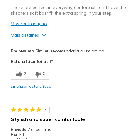
These are perfect in everyway, confortable and have the
skechers soft basr fir the extra spring in your step.
Mostrar tradução
Mais detalhes
Prós
Em resumo
Sim, eu recomendaria a um amigo
Attractive Design
Esta crítica foi útil?
Contras
2
0
None
sinalizar esta crítica
Melhores utilizações
Going Out
5
Width
Feels true to width
Stylish and super comfortable
Sizing
Feels true to size
Enviado
2 anos atras
View On Shoes
I'm Into Shoes
Por
Ed