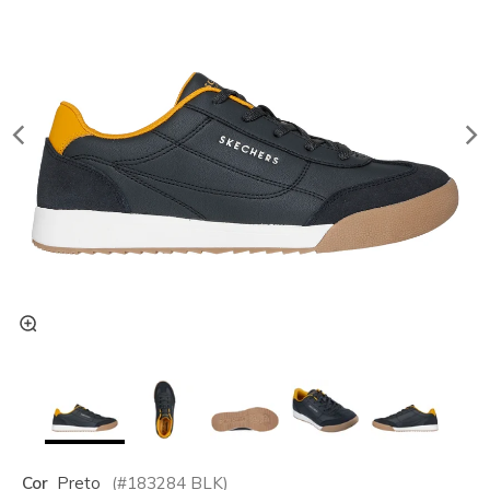
Cor
Preto
(#
183284
BLK
)