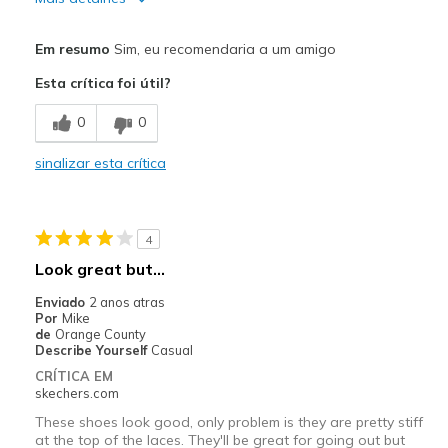
Prós
Em resumo
Sim, eu recomendaria a um amigo
Attractive Design
Esta crítica foi útil?
Breathe Well
0
0
Comfortable
sinalizar esta crítica
Durable
Stylish
4
Melhores utilizações
Look great but…
Going Out
Enviado
2 anos atras
Por
Mike
Special Occasions
de
Orange County
Describe Yourself
Casual
Travel
CRÍTICA EM
skechers.com
Width
Feels true to width
These shoes look good, only problem is they are pretty stiff
Sizing
Feels true to size
at the top of the laces. They'll be great for going out but