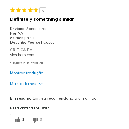
Casual Wear
5
Width
Feels true to width
Definitely something similar
Sizing
Feels half size too big
Enviado
2 anos atras
View On Shoes
I'm Into Shoes
Por
NA
de
memphis, tn.
Describe Yourself
Casual
CRÍTICA EM
skechers.com
Stylish but casual
Mostrar tradução
Mais detalhes
Prós
Em resumo
Sim, eu recomendaria a um amigo
Attractive Design
Esta crítica foi útil?
Comfortable
1
0
Stylish