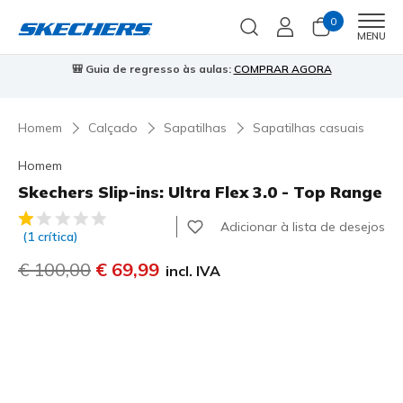
0
Men
MENU
🎒 Guia de regresso às aulas:
COMPRAR AGORA
⭐
Homem
Calçado
Sapatilhas
Sapatilhas casuais
Homem
Skechers Slip-ins: Ultra Flex 3.0 - Top Range
5 de 5 – Classificação do cliente
Adicionar à lista de desejos
(1 crítica)
Preço com desconto de
€ 100,00
para
€ 69,99
incl. IVA