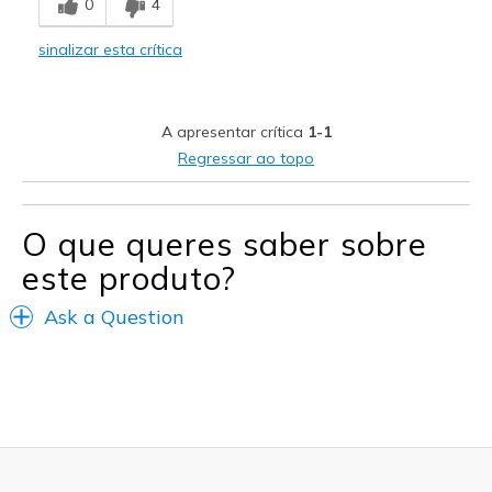
0
4
Contras
sinalizar esta crítica
Need Break In
Melhores utilizações
A apresentar crítica
1-1
Casual Wear
Regressar ao topo
Travel
Width
Feels too narrow
O que queres saber sobre
Sizing
Feels full size too small
este produto?
View On Shoes
Shoes are for Wearing
Ask a Question