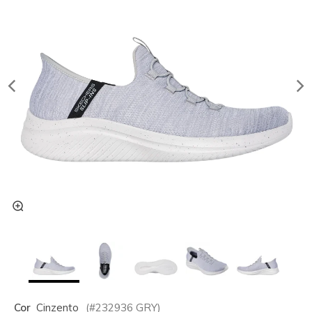
Cor
Cinzento
(#
232936
GRY
)