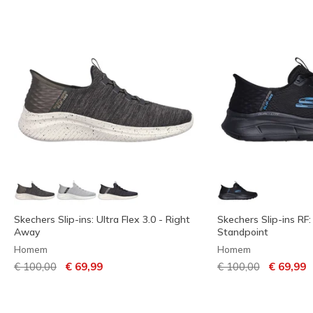
Skechers Slip-ins: Ultra Flex 3.0 - Right
Skechers Slip-ins RF: 
Away
Standpoint
Homem
Homem
Preço com desconto de
para
Preço com descont
para
€ 100,00
€ 69,99
€ 100,00
€ 69,99