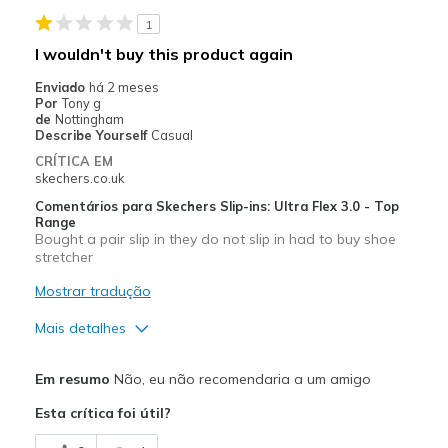
1
I wouldn't buy this product again
Enviado
há 2 meses
Por
Tony g
de
Nottingham
Describe Yourself
Casual
CRÍTICA EM
skechers.co.uk
Comentários para Skechers Slip-ins: Ultra Flex 3.0 - Top
Range
Bought a pair slip in they do not slip in had to buy shoe
stretcher
Mostrar tradução
Mais detalhes
Prós
Em resumo
Não, eu não recomendaria a um amigo
Attractive Design
Esta crítica foi útil?
Breathe Well