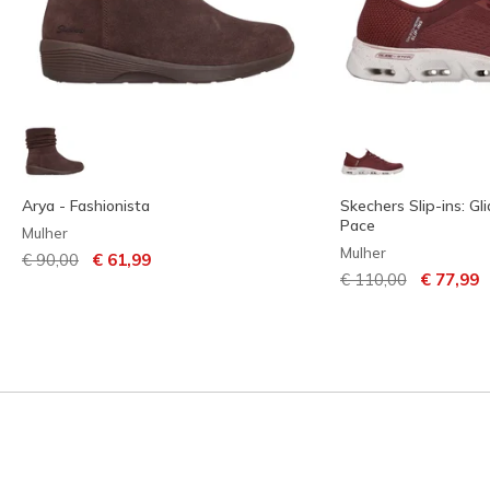
Arya - Fashionista
Skechers Slip-ins: Gl
Pace
Mulher
Mulher
Preço com desconto de
para
€ 90,00
€ 61,99
Preço com descont
para
€ 110,00
€ 77,99