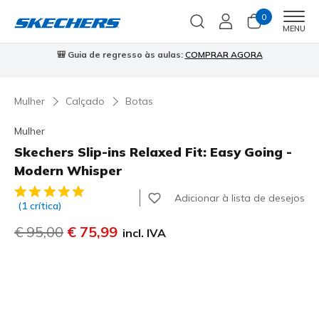
0
Men
MENU
A
⭐
Skechers VIP:
45 dias de devolução para membros
Inscreve-
Mulher
Calçado
Botas
Mulher
Skechers Slip-ins Relaxed Fit: Easy Going -
Modern Whisper
3$3 de 5 – Classificação do cliente
Adicionar à lista de desejos
(1 crítica)
Preço com desconto de
€ 95,00
para
€ 75,99
incl. IVA