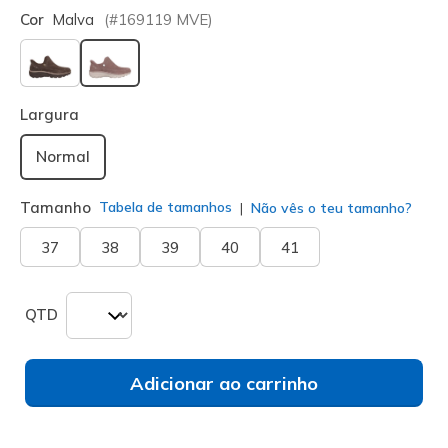
Cor
Malva
(#
169119
MVE
)
selecionado
Largura
Normal
Tamanho
Tabela de tamanhos
Não vês o teu tamanho?
37
38
39
40
41
QTD
Adicionar ao carrinho