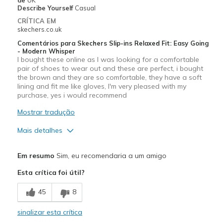
Describe Yourself
Casual
CRÍTICA EM
skechers.co.uk
Comentários para Skechers Slip-ins Relaxed Fit: Easy Going
- Modern Whisper
I bought these online as I was looking for a comfortable
pair of shoes to wear out and these are perfect, i bought
the brown and they are so comfortable, they have a soft
lining and fit me like gloves, I'm very pleased with my
purchase, yes i would recommend
Mostrar tradução
Mais detalhes
Prós
Em resumo
Sim, eu recomendaria a um amigo
Attractive Design
Esta crítica foi útil?
Breathe Well
45
8
Comfortable
sinalizar esta crítica
Durable