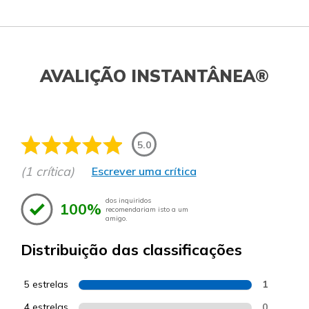
AVALIÇÃO INSTANTÂNEA®
5.0
(1 crítica)
Escrever uma crítica
dos inquiridos
100%
recomendariam isto a um
amigo.
Distribuição das classificações
5 estrelas
1
4 estrelas
0