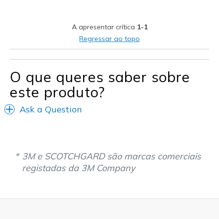
Stylish
A apresentar crítica
1-1
Melhores utilizações
Regressar ao topo
Casual Wear
Going Out
O que queres saber sobre
este produto?
Width
Feels true to width
Sizing
Feels true to size
Ask a Question
3M e SCOTCHGARD são marcas comerciais
registadas da 3M Company