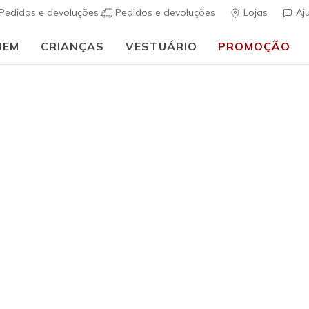
Pedidos e devoluções
Pedidos e devoluções
Lojas
Aj
MEM
CRIANÇAS
VESTUÁRIO
PROMOÇÃO
🎒 Guia de regresso às aulas:
COMPRAR AGORA
Mulher
Skechers 
(
4$5 de 5 – Class
€ 85,00
i
Excluído de p