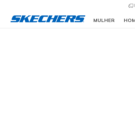
MULHER
HO
Mulher
Calçado
Sapatilhas
Sapatilhas