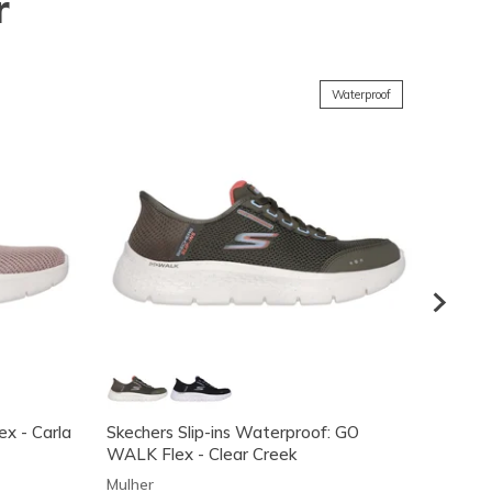
r
Waterproof
ex - Carla
Skechers Slip-ins Waterproof: GO
Skeche
WALK Flex - Clear Creek
Mulher
Mulher
Preço
€ 115