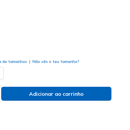
#
124837
BRN
)
do
a de tamanhos
Não vês o teu tamanho?
Adicionar ao carrinho