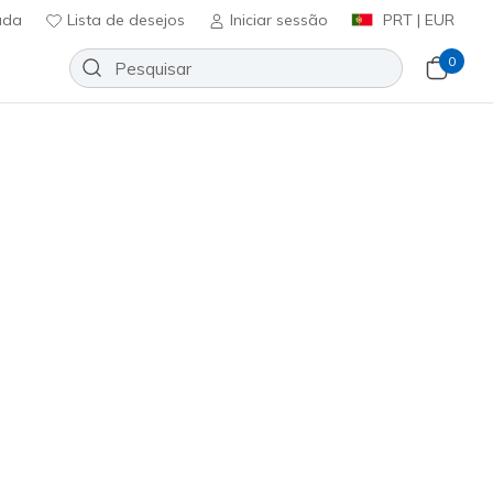
uda
Lista de desejos
Iniciar sessão
PRT | EUR
0
Slip-ins: GO WALK Flex - Mali
Adicionar à lista de desejos
1 crítica)
ificação do cliente
ncl. IVA
romoções.