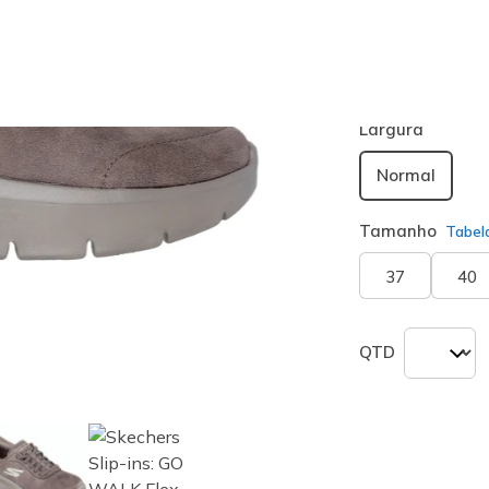
Cor
Castanho
(
seleciona
Largura
Normal
Tamanho
Tabel
37
40
QTD