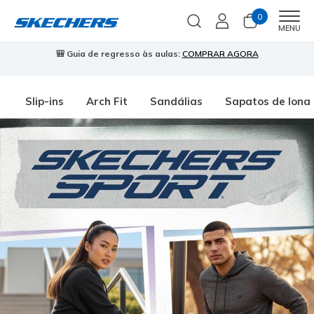
0
Men
MENU
🎒 Guia de regresso às aulas:
COMPRAR AGORA
⭐
Slip-ins
Arch Fit
Sandálias
Sapatos de lona