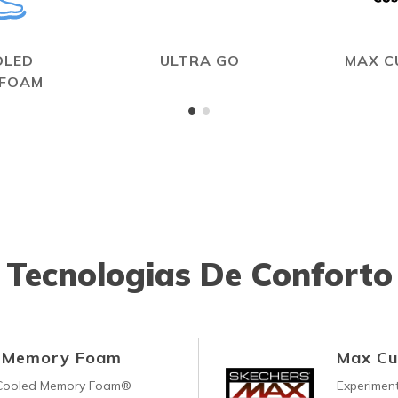
OLED
ULTRA GO
MAX C
 FOAM
Tecnologias De Conforto
d Memory Foam
Max Cu
-Cooled Memory Foam®
Experimen