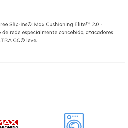
e Slip-ins®: Max Cushioning Elite™ 2.0 -
o de rede especialmente concebido, atacadores
ULTRA GO® leve.