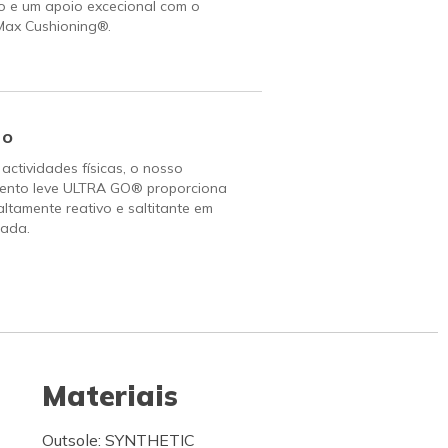
o e um apoio excecional com o
Max Cushioning®.
Go
 actividades físicas, o nosso
ento leve ULTRA GO® proporciona
altamente reativo e saltitante em
ada.
Materiais
Outsole: SYNTHETIC