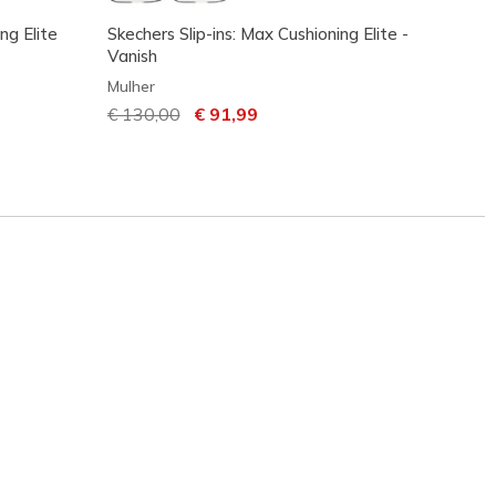
ng Elite
Skechers Slip-ins: Max Cushioning Elite -
Skeche
Vanish
Craze 
Mulher
Mulher
Preço com desconto de
€ 130,00
para
€ 91,99
Preço
€ 140