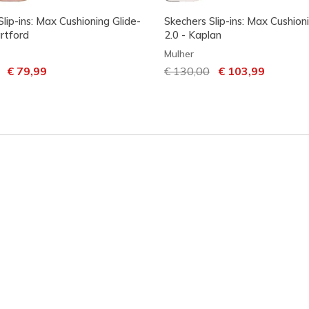
lip-ins: Max Cushioning Glide-
Skechers Slip-ins: Max Cushioni
rtford
2.0 - Kaplan
Mulher
m desconto de
para
€ 79,99
Preço com desconto de
€ 130,00
para
€ 103,99