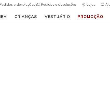
Pedidos e devoluções
Pedidos e devoluções
Lojas
Aj
MEM
CRIANÇAS
VESTUÁRIO
PROMOÇÃO
Mulher
Skechers 
(
5 de 5 – Classif
Preço co
€ 130,00
Cor
Azul / Laran