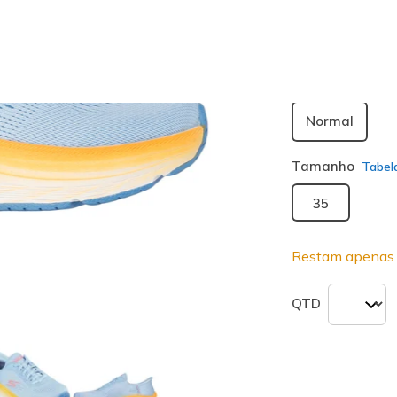
seleciona
Largura
Normal
Tamanho
Tabel
35
Restam apenas 
QTD