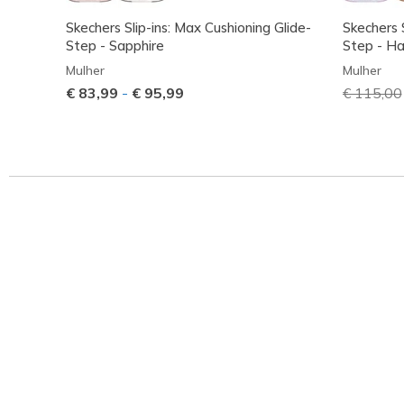
Skechers Slip-ins: Max Cushioning Glide-
Skechers S
Step - Sapphire
Step - Ha
Mulher
Mulher
€ 83,99
-
€ 95,99
Preço co
€ 115,00