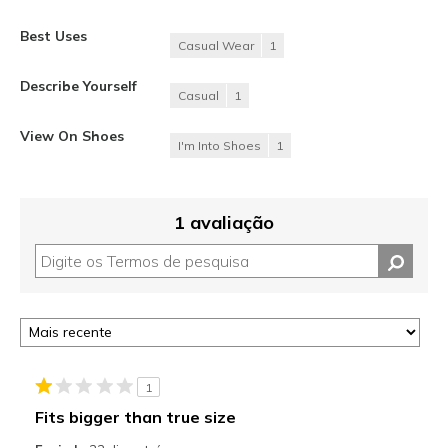
Best Uses
Casual Wear
1
Describe Yourself
Casual
1
View On Shoes
I'm Into Shoes
1
1 avaliação
1
Fits bigger than true size