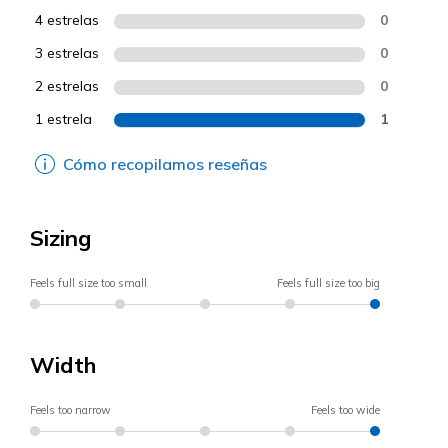
4 estrelas
0
3 estrelas
0
2 estrelas
0
1 estrela
1
Cómo recopilamos reseñas
Sizing
Feels full size too small
Feels full size too big
Width
Feels too narrow
Feels too wide