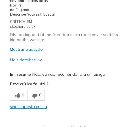
Enviado
22 dias atrás
Por
Pri
de
England
Describe Yourself
Casual
CRÍTICA EM
skechers.co.uk
Fits too big and at the front too much room never said fits
big on the website
Mostrar tradução
Mais detalhes
Prós
Em resumo
Não, eu não recomendaria a um amigo
Breathe Well
Esta crítica foi útil?
Melhores utilizações
0
0
Casual Wear
sinalizar esta crítica
Width
Feels too wide
Sizing
Feels full size too big
View On Shoes
I'm Into Shoes