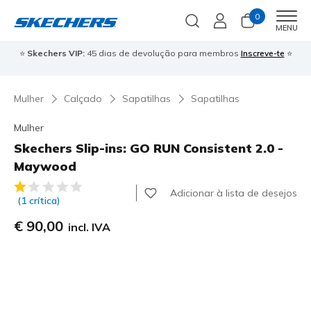
0
Men
MENU
⭐
Skechers VIP:
45 dias de devolução para membros
Inscreve-te
⭐

Mulher
Calçado
Sapatilhas
Sapatilhas
Mulher
Skechers Slip-ins: GO RUN Consistent 2.0 -
Maywood
4$4 de 5 – Classificação do cliente
Adicionar à lista de desejos
(1 crítica)
€ 90,00
incl. IVA