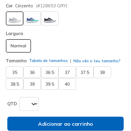
Cor
Cinzento
(#
128653
GRY
)
selecionado
Largura
Normal
Tamanho
Tabela de tamanhos
Não vês o teu tamanho?
35
36
36.5
37
37.5
38
38.5
39
39.5
40
QTD
Adicionar ao carrinho