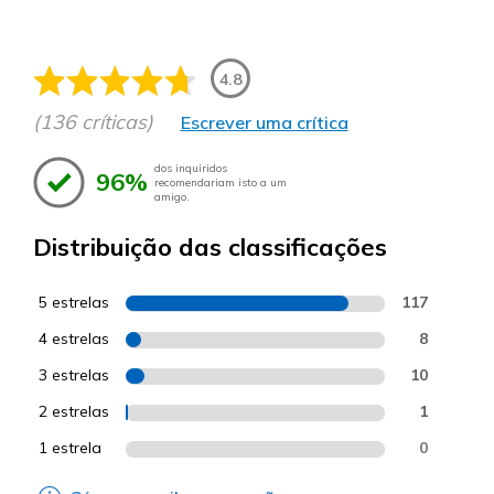
4.8
(136 críticas)
Escrever uma crítica
dos inquiridos
96%
recomendariam isto a um
amigo.
Distribuição das classificações
5 estrelas
117
4 estrelas
8
3 estrelas
10
2 estrelas
1
1 estrela
0