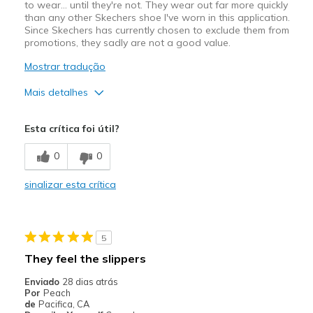
to wear… until they're not. They wear out far more quickly
than any other Skechers shoe I've worn in this application.
Since Skechers has currently chosen to exclude them from
promotions, they sadly are not a good value.
Mostrar tradução
Mais detalhes
Prós
Esta crítica foi útil?
Comfortable
0
0
Contras
sinalizar esta crítica
Wear Out Quickly
Width
Feels true to width
Sizing
Feels true to size
5
View On Shoes
Shoes are for Wearing
They feel the slippers
Enviado
28 dias atrás
Por
Peach
de
Pacifica, CA