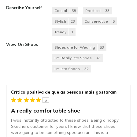
Describe Yourself
Casual
58
Practical
33
Stylish
23
Conservative
5
Trendy
3
View On Shoes
Shoes are for Wearing
53
I'm Really Into Shoes
41
I'm Into Shoes
32
Crítica positiva de que as pessoas mais gostaram
5
A really comfortable shoe
I was instantly attracted to these shoes. Being a happy
Skechers customer for years I knew that these shoes
were going to be something spectacular. This is a