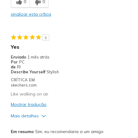
0
0
View On Shoes
I'm Really Into Shoes
sinalizar esta crítica
5
Yes
Enviado
1 mês atrás
Por
PC
de
RI
Describe Yourself
Stylish
CRÍTICA EM
skechers.com
Like walking on air
Mostrar tradução
Mais detalhes
Prós
Em resumo
Sim, eu recomendaria a um amigo
Attractive Design