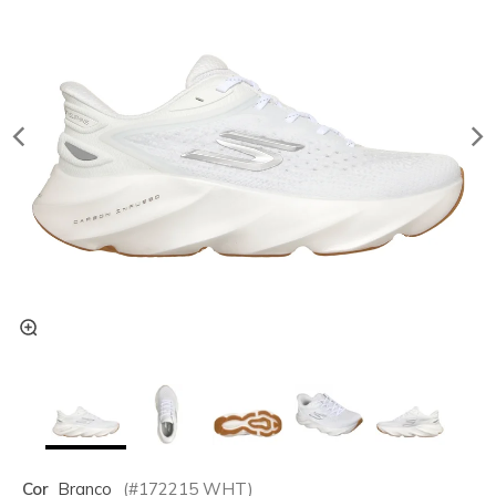
Cor
Branco
(#
172215
WHT
)