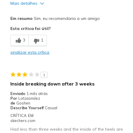
Mais detalhes
Prós
Em resumo
Sim, eu recomendaria a um amigo
Comfortable
Esta crítica foi útil?
Width
Feels true to width
3
1
Sizing
Feels true to size
View On Shoes
Shoes are for Wearing
sinalizar esta crítica
3
Inside breaking down after 3 weeks
Enviado
1 mês atrás
Por
Lotzasmilez
de
Goshen
Describe Yourself
Casual
CRÍTICA EM
skechers.com
Had less than three weeks and the inside of the heels are