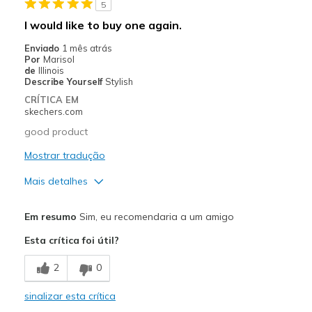
5
Contras
I would like to buy one again.
Stains quickly
Enviado
1 mês atrás
Por
Marisol
Melhores utilizações
de
Illinois
Describe Yourself
Stylish
Long distance running
CRÍTICA EM
skechers.com
Width
Feels true to width
good product
Sizing
Feels true to size
View On Shoes
Mostrar tradução
I'm Really Into Shoes
Mais detalhes
Prós
Em resumo
Sim, eu recomendaria a um amigo
Attractive Design
Esta crítica foi útil?
Breathe Well
2
0
Comfortable
sinalizar esta crítica
Contras