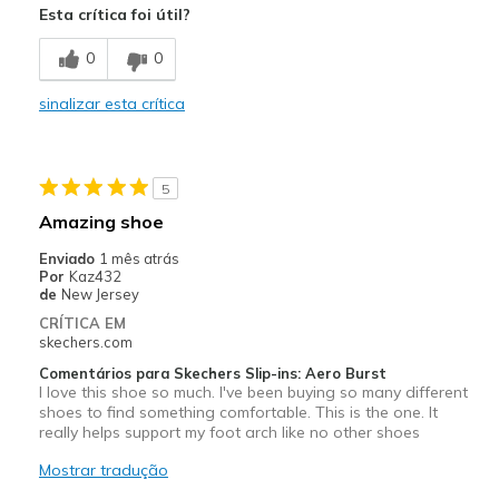
Esta crítica foi útil?
Breathe Well
0
0
Comfortable
sinalizar esta crítica
Durable
Stylish
5
Melhores utilizações
Amazing shoe
Casual Wear
Enviado
1 mês atrás
Por
Kaz432
Going Out
de
New Jersey
CRÍTICA EM
Width
Feels true to width
skechers.com
Sizing
Feels true to size
Comentários para Skechers Slip-ins: Aero Burst
I love this shoe so much. I've been buying so many different
shoes to find something comfortable. This is the one. It
really helps support my foot arch like no other shoes
Mostrar tradução