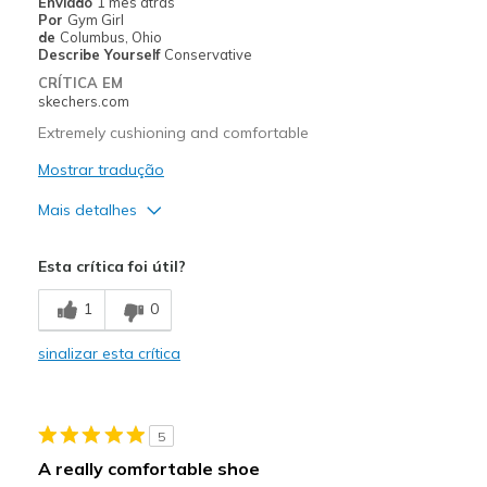
Enviado
1 mês atrás
Por
Gym Girl
de
Columbus, Ohio
Describe Yourself
Conservative
CRÍTICA EM
skechers.com
Extremely cushioning and comfortable
Mostrar tradução
Mais detalhes
Prós
Esta crítica foi útil?
Attractive Design
1
0
Breathe Well
sinalizar esta crítica
Comfortable
Durable
5
Stylish
A really comfortable shoe