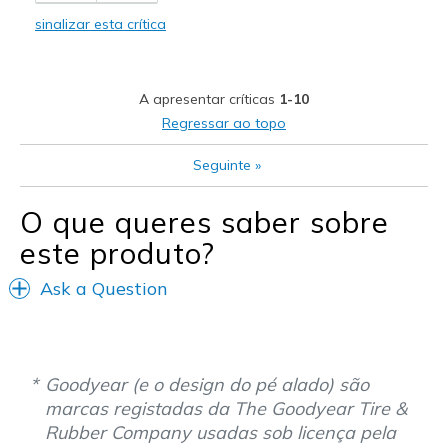
Stylish
sinalizar esta crítica
Melhores utilizações
Work out
A apresentar críticas
1-10
Width
Feels true to width
Regressar ao topo
Sizing
Feels true to size
Seguinte
»
View On Shoes
I'm Really Into Shoes
O que queres saber sobre
este produto?
Ask a Question
Goodyear (e o design do pé alado) são
marcas registadas da The Goodyear Tire &
Rubber Company usadas sob licença pela