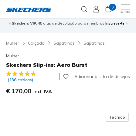
0
Men
MENU
⭐
Skechers VIP:
45 dias de devolução para membros
Inscreve-te
⭐

Mulher
Calçado
Sapatilhas
Sapatilhas
Mulher
Skechers Slip-ins: Aero Burst
3$1 de 5 – Classificação do cliente
Adicionar à lista de desejos
(136 críticas)
€ 170,00
incl. IVA
Técnico