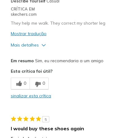
Describe Yourself
Casual
CRÍTICA EM
skechers.com
They help me walk. They correct my shorter leg
Mostrar tradução
Mais detalhes
Prós
Em resumo
Sim, eu recomendaria a um amigo
Breathe Well
Esta crítica foi útil?
Comfortable
0
0
Width
Feels true to width
sinalizar esta crítica
Sizing
Feels true to size
View On Shoes
I'm Into Shoes
5
I would buy these shoes again