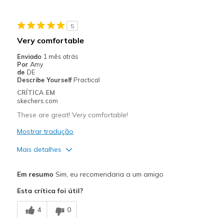
Need Break In
5
Melhores utilizações
Very comfortable
Going Out
Enviado
1 mês atrás
Por
Amy
Width
Feels true to width
de
DE
Describe Yourself
Practical
Sizing
Feels true to size
CRÍTICA EM
View On Shoes
I'm Really Into Shoes
skechers.com
These are great! Very comfortable!
Mostrar tradução
Mais detalhes
Prós
Em resumo
Sim, eu recomendaria a um amigo
Breathe Well
Esta crítica foi útil?
Comfortable
4
0