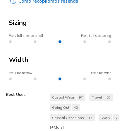
Cómo recopilamos reseñas
Sizing
Feels full size too small
Feels full size too big
Width
Feels too narrow
Feels too wide
Best Uses
Casual Wear
97
Travel
53
Going Out
40
Special Occasions
17
Work
5
[+
Mais
]