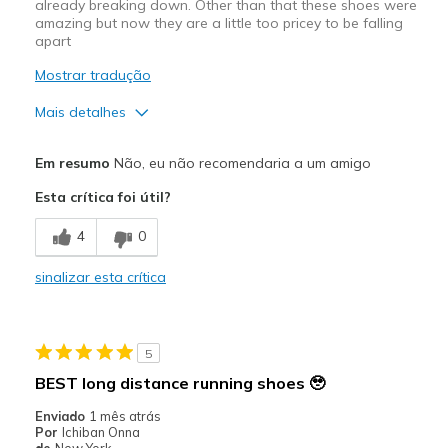
already breaking down. Other than that these shoes were
amazing but now they are a little too pricey to be falling
apart
Mostrar tradução
Mais detalhes
Prós
Em resumo
Não, eu não recomendaria a um amigo
Comfortable
Esta crítica foi útil?
Contras
4
0
Wear Out Quickly
sinalizar esta crítica
Melhores utilizações
Travel
5
Width
Feels true to width
BEST long distance running shoes 🥹
Sizing
Feels true to size
Enviado
1 mês atrás
View On Shoes
Shoes are for Wearing
Por
Ichiban Onna
de
New York