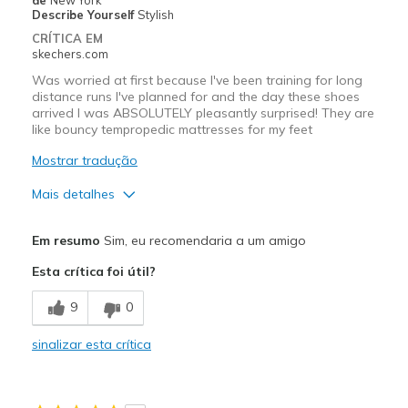
Describe Yourself
Stylish
CRÍTICA EM
skechers.com
Was worried at first because I've been training for long
distance runs I've planned for and the day these shoes
arrived I was ABSOLUTELY pleasantly surprised! They are
like bouncy tempropedic mattresses for my feet
Mostrar tradução
Mais detalhes
Prós
Em resumo
Sim, eu recomendaria a um amigo
Attractive Design
Esta crítica foi útil?
Breathe Well
9
0
Comfortable
sinalizar esta crítica
Durable
Stylish