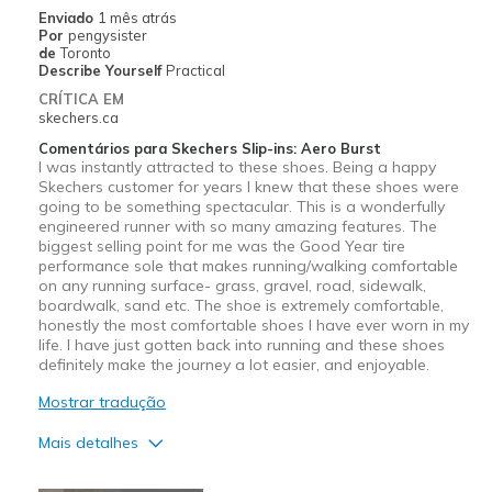
Melhores utilizações
Enviado
1 mês atrás
Por
pengysister
Casual Wear
de
Toronto
Describe Yourself
Practical
Travel
CRÍTICA EM
skechers.ca
Width
Feels true to width
Comentários para Skechers Slip-ins: Aero Burst
Sizing
Feels true to size
I was instantly attracted to these shoes. Being a happy
Skechers customer for years I knew that these shoes were
going to be something spectacular. This is a wonderfully
engineered runner with so many amazing features. The
biggest selling point for me was the Good Year tire
performance sole that makes running/walking comfortable
on any running surface- grass, gravel, road, sidewalk,
boardwalk, sand etc. The shoe is extremely comfortable,
honestly the most comfortable shoes I have ever worn in my
life. I have just gotten back into running and these shoes
definitely make the journey a lot easier, and enjoyable.
Mostrar tradução
Mais detalhes
Prós