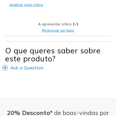
sinalizar esta crítica
Contras
Easy to clean
So comfortable and stylish
A apresentar crítica
1-1
Regressar ao topo
Melhores utilizações
Casual Wear
O que queres saber sobre
Going Out
este produto?
Travel
Ask a Question
Width
Feels true to width
Sizing
Feels true to size
View On Shoes
I'm Really Into Shoes
20% Desconto*
de boas-vindas por