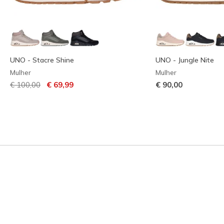
UNO - Stacre Shine
UNO - Jungle Nite
Mulher
Mulher
Preço com desconto de
para
€ 100,00
€ 69,99
€ 90,00