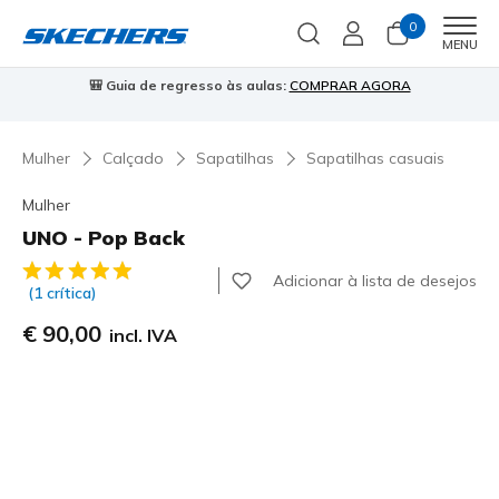
0
Men
MENU
⭐
Skechers VIP:
45 dias de devolução para membros
Inscreve-te
⭐
Mulher
Calçado
Sapatilhas
Sapatilhas casuais
Mulher
UNO - Pop Back
4$5 de 5 – Classificação do cliente
Adicionar à lista de desejos
(1 crítica)
€ 90,00
incl. IVA