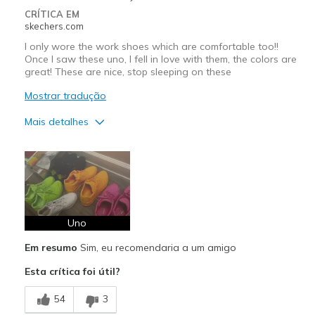
CRÍTICA EM
skechers.com
I only wore the work shoes which are comfortable too!!
Once I saw these uno, I fell in love with them, the colors are
great! These are nice, stop sleeping on these
Mostrar tradução
Mais detalhes
Prós
Attractive Design
Breathe Well
Comfortable
Uno
Em resumo
Sim, eu recomendaria a um amigo
Durable
Esta crítica foi útil?
I love these is color is unique, love these
54
3
Stylish