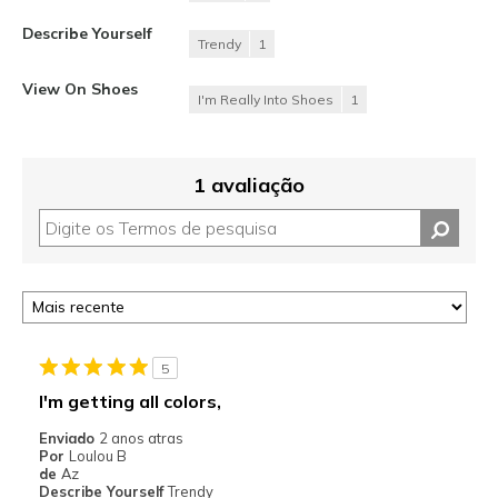
Describe Yourself
Trendy
1
View On Shoes
I'm Really Into Shoes
1
1 avaliação
5
I'm getting all colors,
Enviado
2 anos atras
Por
Loulou B
de
Az
Describe Yourself
Trendy