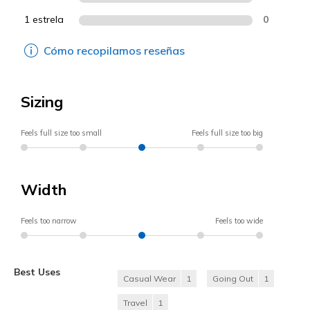
1 estrela
0
Cómo recopilamos reseñas
Sizing
Feels full size too small
Feels full size too big
Width
Feels too narrow
Feels too wide
Best Uses
Casual Wear
1
Going Out
1
Travel
1