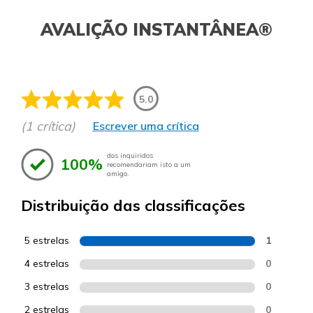
AVALIÇÃO INSTANTÂNEA®
5.0
(1 crítica)
Escrever uma crítica
dos inquiridos
100%
recomendariam isto a um
amigo.
Distribuição das classificações
5 estrelas
1
4 estrelas
0
3 estrelas
0
2 estrelas
0