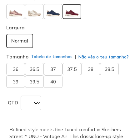
selecionado
Largura
Normal
Tamanho
Tabela de tamanhos
Não vês o teu tamanho?
36
36.5
37
37.5
38
38.5
39
39.5
40
QTD
Refined style meets fine-tuned comfort in Skechers
Street™ UNO - Vintage Air. This classic lace-up style