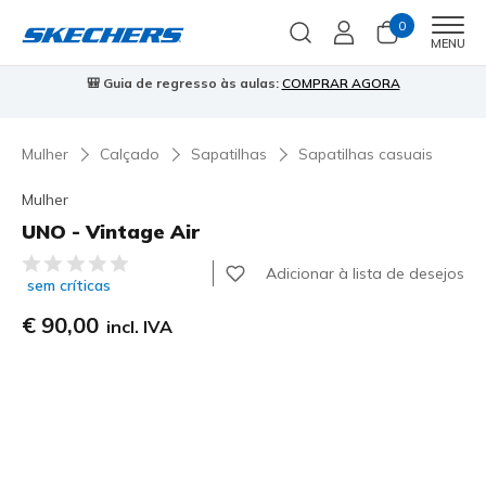
0
Men
MENU
🎒 Guia de regresso às aulas:
COMPRAR AGORA
⭐
Mulher
Calçado
Sapatilhas
Sapatilhas casuais
Mulher
UNO - Vintage Air
4$2 de 5 – Classificação do cliente
Adicionar à lista de desejos
sem críticas
€ 90,00
incl. IVA