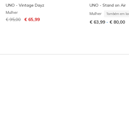
UNO - Vintage Dayz
UNO - Stand on Air
Mulher
Mulher
Também em lar
Preço com desconto de
para
€ 95,00
€ 65,99
-
€ 63,99
€ 80,00