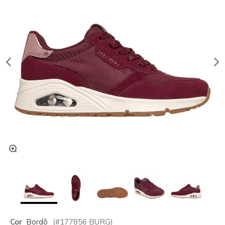
Cor
Bordô
(#
177856
BURG
)